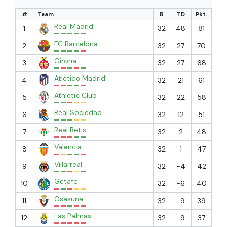
#
Team
B
TD
Pkt.
Real Madrid
1
32
48
81
FC Barcelona
2
32
27
70
Girona
3
32
27
68
Atletico Madrid
4
32
21
61
Athletic Club
5
32
22
58
Real Sociedad
6
32
12
51
Real Betis
7
32
2
48
Valencia
8
32
1
47
Villarreal
9
32
-4
42
Getafe
10
32
-6
40
Osasuna
11
32
-9
39
Las Palmas
12
32
-9
37