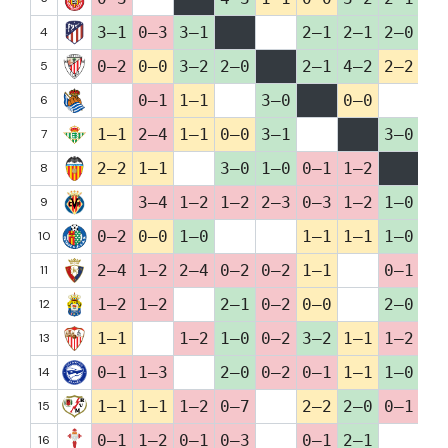
3–1
0–3
3–1
2–1
2–1
2–0
3–
4
0–2
0–0
3–2
2–0
2–1
4–2
2–2
1–
5
0–1
1–1
3–0
0–0
1–
6
1–1
2–4
1–1
0–0
3–1
3–0
2–
7
2–2
1–1
3–0
1–0
0–1
1–2
3–
8
3–4
1–2
1–2
2–3
0–3
1–2
1–0
9
0–2
0–0
1–0
1–1
1–1
1–0
0–
10
2–4
1–2
2–4
0–2
0–2
1–1
0–1
11
1–2
1–2
2–1
0–2
0–0
2–0
3–
12
1–1
1–2
1–0
0–2
3–2
1–1
1–2
1–
13
0–1
1–3
2–0
0–2
0–1
1–1
1–0
1–
14
1–1
1–1
1–2
0–7
2–2
2–0
0–1
1–
15
0–1
1–2
0–1
0–3
0–1
2–1
16