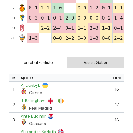
0–1
2–2
1–0
0–0
1–2
0–1
1–1
0–
17
0–3
0–1
0–1
2–0
0–0
0–0
0–2
1–4
3–
18
2–2
2–4
0–1
1–1
2–3
1–1
0–1
2–
19
1–3
0–0
2–2
0–0
1–3
0–0
2–2
1–
20
Torschützenliste
Assist Geber
#
Spieler
Tore
A. Dovbyk
1
18
Girona
J. Bellingham
2
17
Real Madrid
Ante Budimir
3
16
Osasuna
Alexander Sørloth