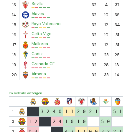
Sevilla
13
32
-4
37
Alaves
14
32
-10
35
Rayo Vallecano
15
32
-12
34
Celta Vigo
16
32
-10
31
Mallorca
17
32
-12
31
Cadiz
18
32
-23
25
Granada CF
19
32
-28
18
Almeria
20
32
-33
14
Im Vollbild anzeigen
3–2
4–0
1–1
2–0
2–1
5–1
4–
1
1–2
2–4
1–0
1–0
5–0
3–
2
0–3
4–3
1–1
0–0
3–2
2–1
3