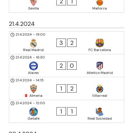
2
1
Sevilla
Mallorca
21.4.2024
21.4.2024
-
19:00
3
2
Real Madrid
FC Barcelona
21.4.2024
-
16:30
2
0
Alaves
Atletico Madrid
21.4.2024
-
14:15
1
2
Almeria
Villarreal
21.4.2024
-
12:00
1
1
Getafe
Real Sociedad