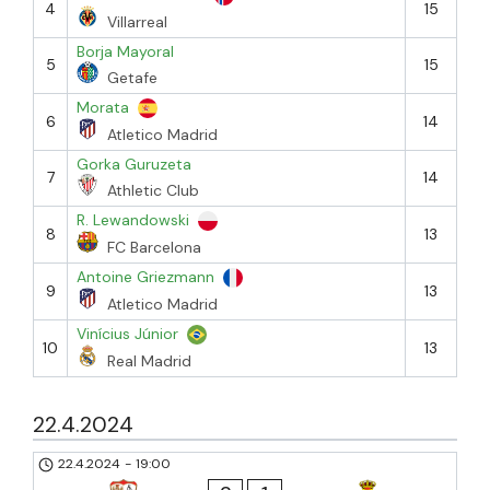
4
15
Villarreal
Borja Mayoral
5
15
Getafe
Morata
6
14
Atletico Madrid
Gorka Guruzeta
7
14
Athletic Club
R. Lewandowski
8
13
FC Barcelona
Antoine Griezmann
9
13
Atletico Madrid
Vinícius Júnior
10
13
Real Madrid
22.4.2024
22.4.2024
-
19:00