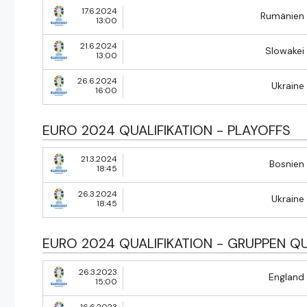
17.6.2024
Rumänien
13:00
21.6.2024
Slowakei
13:00
26.6.2024
Ukraine
16:00
EURO 2024 QUALIFIKATION - PLAYOFFS
21.3.2024
Bosnien
18:45
26.3.2024
Ukraine
18:45
EURO 2024 QUALIFIKATION - GRUPPEN QU
26.3.2023
England
15:00
16.6.2023