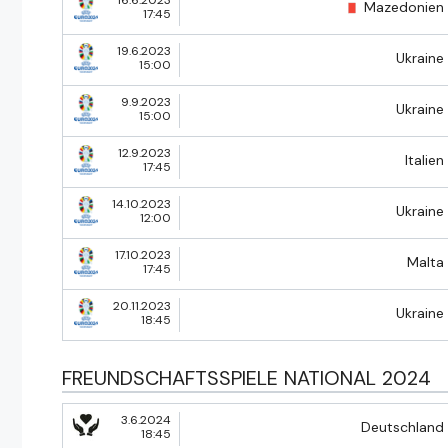
Mazedonien
17:45
19.6.2023
Ukraine
15:00
9.9.2023
Ukraine
15:00
12.9.2023
Italien
17:45
14.10.2023
Ukraine
12:00
17.10.2023
Malta
17:45
20.11.2023
Ukraine
18:45
FREUNDSCHAFTSSPIELE NATIONAL 2024
3.6.2024
Deutschland
18:45