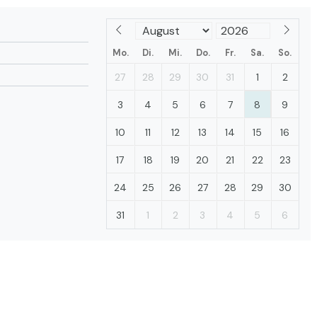
Mo.
Di.
Mi.
Do.
Fr.
Sa.
So.
27
28
29
30
31
1
2
3
4
5
6
7
8
9
10
11
12
13
14
15
16
17
18
19
20
21
22
23
24
25
26
27
28
29
30
31
1
2
3
4
5
6