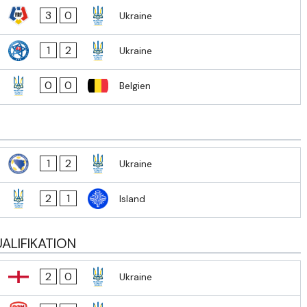
3
0
Ukraine
1
2
Ukraine
0
0
Belgien
1
2
Ukraine
2
1
Island
ALIFIKATION
2
0
Ukraine