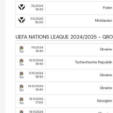
7.6.2024
Polen
18:45
11.6.2024
Moldavien
16:00
UEFA NATIONS LEAGUE 2024/2025 - GR
7.9.2024
Ukraine
18:45
10.9.2024
Tschechische Republik
18:45
11.10.2024
Ukraine
18:45
14.10.2024
Ukraine
18:45
16.11.2024
Georgien
17:00
19.11.2024