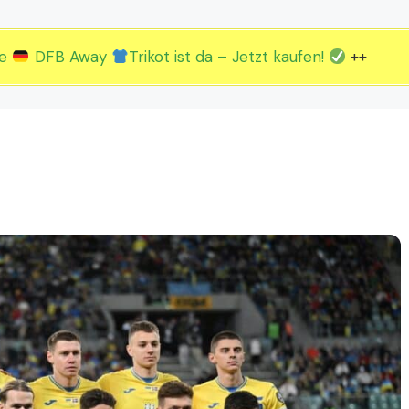
2.EM Spieltag vom 19. bis 22.06.
3.EM Spieltag vom 23. bis 26.06.
ue
DFB Away
Trikot ist da – Jetzt kaufen!
++