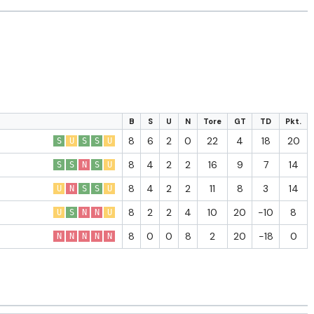
B
S
U
N
Tore
GT
TD
Pkt.
8
6
2
0
22
4
18
20
S
U
S
S
U
8
4
2
2
16
9
7
14
S
S
N
S
U
8
4
2
2
11
8
3
14
U
N
S
S
U
8
2
2
4
10
20
-10
8
U
S
N
N
U
8
0
0
8
2
20
-18
0
N
N
N
N
N