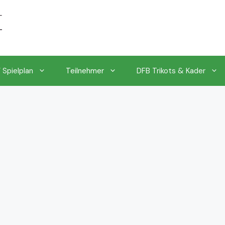
 Spielplan
Teilnehmer
DFB Trikots & Kader
EM 2024 k.o.Phase & Turnierbaum
EM 2024 Achtelfinale
EM 2024 Viertelfinale
EM 2024 Halbfinale
EM 2024 Finale & Endspiel
Chronologischer EM 2024 Spielplan mit Uhrzeiten
1.EM Spieltag vom 14. bis 18.06.