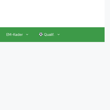
EM-Kader
Qualif.
EM 2024 Gruppenauslosung
EM 2024 Kalender, Termine
EM 2024 Anstoßzeiten & Uhrzeiten
EM 2024 Tickets Preise & Eintrittskarten