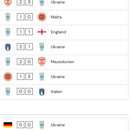
2
3
Ukraine
1
0
Malta
1
1
England
2
1
Ukraine
2
0
Mazedonien
1
3
Ukraine
0
0
Italien
0
0
Ukraine