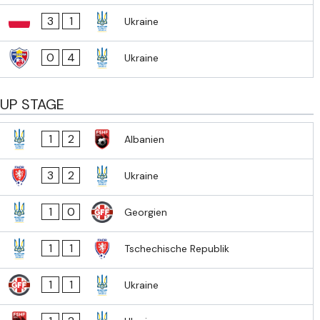
3
1
Ukraine
0
4
Ukraine
OUP STAGE
1
2
Albanien
3
2
Ukraine
1
0
Georgien
1
1
Tschechische Republik
1
1
Ukraine