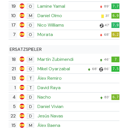
19
Lamine Yamal
O
89'
7.7
10
Daniel Olmo
M
31'
6.9
17
Nico Williams
O
47'
7.9
7
Morata
O
68'
6.2
ERSATZSPIELER
18
Martín Zubimendi
M
46'
7
21
Mikel Oyarzabal
O
68'
86'
7.5
13
Álex Remiro
T
1
David Raya
T
4
Nacho
D
83'
6.7
5
Daniel Vivian
D
22
Jesús Navas
D
15
Álex Baena
M