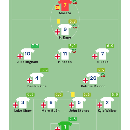
7
Morata
6.3
9
H. Kane
7.7
6.9
6.9
10
11
7
J. Bellingham
P. Foden
B. Saka
6.9
6.5
4
26
Declan Rice
Kobbie Mainoo
6.9
6.6
6.6
6.9
3
6
5
2
Luke Shaw
Marc Guéhi
John Stones
Kyle Walker
7.5
1