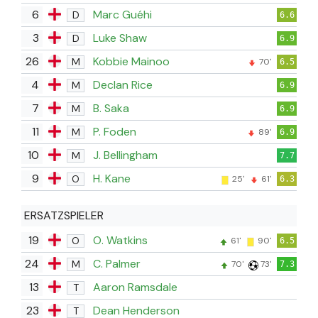
6
Marc Guéhi
D
6.6
3
Luke Shaw
D
6.9
26
Kobbie Mainoo
M
70'
6.5
4
Declan Rice
M
6.9
7
B. Saka
M
6.9
11
P. Foden
M
89'
6.9
10
J. Bellingham
M
7.7
9
H. Kane
O
25'
61'
6.3
ERSATZSPIELER
19
O. Watkins
O
61'
90'
6.5
24
C. Palmer
M
70'
73'
7.3
13
Aaron Ramsdale
T
23
Dean Henderson
T