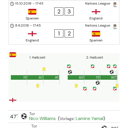
15.10.2018
-
17:45
Nations League
2
3
Spanien
England
8.9.2018
-
17:45
Nations League
1
2
England
Spanien
1. Halbzeit
2. Halbzeit
15'
30'
45'
60'
75'
90'
1'
Tor
47'
Nico Williams
(
:
Lamine Yamal
)
Vorlage
Tor