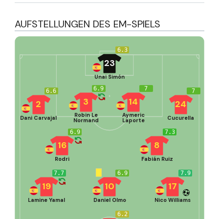
AUFSTELLUNGEN DES EM-SPIELS
6.3
23
Unai Simón
6.9
7
6.6
7
3
14
2
24
Robin Le
Aymeric
Dani Carvajal
Cucurella
Normand
Laporte
6.9
7.3
16
8
Rodri
Fabián Ruiz
7.7
6.9
7.9
19
10
17
Lamine Yamal
Daniel Olmo
Nico Williams
6.2