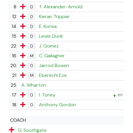
8
T. Alexander-Arnold
D
12
Kieran Trippier
D
14
E. Konsa
D
15
Lewis Dunk
D
22
J. Gomez
D
16
C. Gallagher
M
20
Jarrod Bowen
O
21
Eberechi Eze
M
25
A. Wharton
17
I. Toney
O
89'
18
Anthony Gordon
O
COACH
G. Southgate