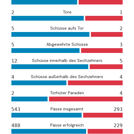
Tore
2
1
Schüsse aufs Tor
5
2
Abgewehrte Schüsse
5
3
Schüsse innerhalb des Sechzehners
12
5
Schüsse außerhalb des Sechzehners
4
4
Torhüter Paraden
2
4
Pässe insgesamt
543
293
Pässe erfolgreich
488
229