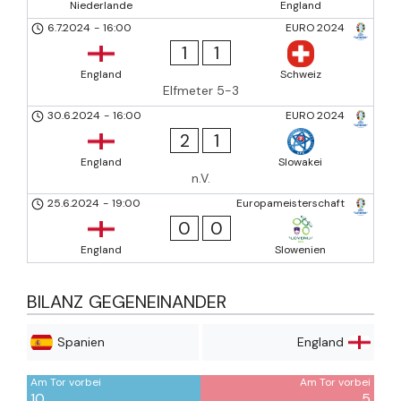
Niederlande
England
6.7.2024
-
16:00
EURO 2024
1
1
England
Schweiz
Elfmeter 5-3
30.6.2024
-
16:00
EURO 2024
2
1
England
Slowakei
n.V.
25.6.2024
-
19:00
Europameisterschaft
0
0
England
Slowenien
BILANZ GEGENEINANDER
Spanien
England
Am Tor vorbei
Am Tor vorbei
10
5