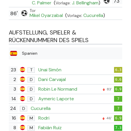
73'
C. Palmer
(
J. Bellingham
)
Vorlage:
Tor
86'
Mikel Oyarzabal
(
:
Cucurella
)
Vorlage
AUFSTELLUNG, SPIELER &
RÜCKENNUMMERN DES SPIELS
Spanien
23
Unai Simón
T
6.3
2
Dani Carvajal
D
6.6
3
Robin Le Normand
D
83'
6.9
14
Aymeric Laporte
D
7
24
Cucurella
D
7
16
Rodri
M
46'
6.9
8
Fabián Ruiz
M
7.3