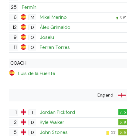
25
Fermín
6
Mikel Merino
M
89'
12
Álex Grimaldo
D
9
Joselu
O
11
Ferran Torres
O
COACH
Luis de la Fuente
England
1
Jordan Pickford
T
7.5
2
Kyle Walker
D
6.9
5
John Stones
D
53'
6.6