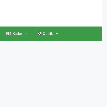
EM-Kader
Qualif.
EM 2024 Gruppenauslosung
EM 2024 Kalender, Termine
EM 2024 Anstoßzeiten & Uhrzeiten
EM 2024 Tickets Preise & Eintrittskarten