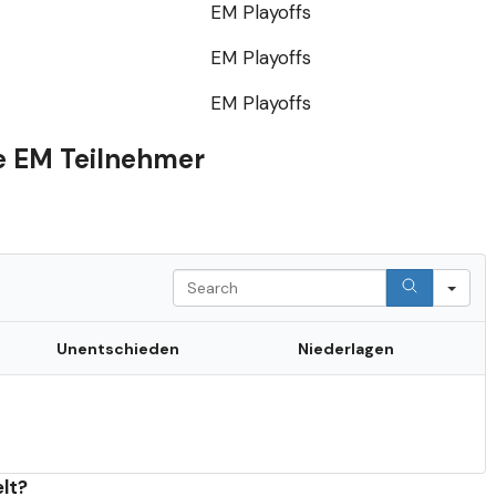
EM Playoffs
EM Playoffs
EM Playoffs
e EM Teilnehmer
S
e
a
r
Unentschieden
Niederlagen
c
h
lt?