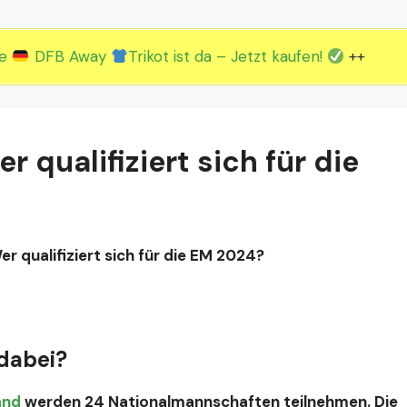
2.EM Spieltag vom 19. bis 22.06.
3.EM Spieltag vom 23. bis 26.06.
ue
DFB Away
Trikot ist da – Jetzt kaufen!
++
 qualifiziert sich für die
 qualifiziert sich für die EM 2024?
 dabei?
and
werden 24 Nationalmannschaften teilnehmen. Die