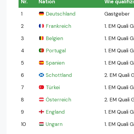
Nr.
Nation
Wie qualifiz
1
Deutschland
Gastgeber
2
Frankreich
1. EM Quali 
3
Belgien
1. EM Quali 
4
Portugal
1. EM Quali 
5
Spanien
1. EM Quali 
6
Schottland
2. EM Quali
7
Türkei
1. EM Quali 
8
Österreich
2. EM Quali 
9
England
1. EM Quali 
10
Ungarn
1. EM Quali 