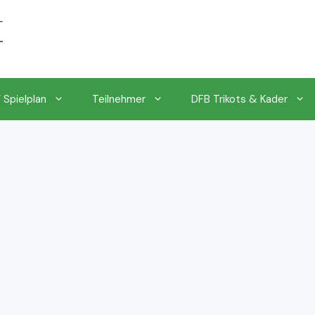
 Spielplan
Teilnehmer
DFB Trikots & Kader
EM 2024 k.o.Phase & Turnierbaum
EM 2024 Achtelfinale
EM 2024 Viertelfinale
EM 2024 Halbfinale
EM 2024 Finale & Endspiel
Chronologischer EM 2024 Spielplan mit Uhrzeiten
1.EM Spieltag vom 14. bis 18.06.