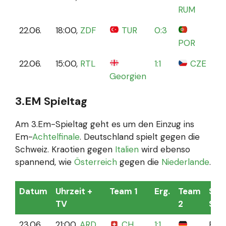
RUM
St
22.06.
18:00,
ZDF
TUR
0:3
BV
POR
Do
22.06.
15:00,
RTL
1:1
CZE
Vo
Georgien
H
3.EM Spieltag
Am 3.Em-Spieltag geht es um den Einzug ins
Em-
Achtelfinale
. Deutschland spielt gegen die
Schweiz. Kraotien gegen
Italien
wird ebenso
spannend, wie
Österreich
gegen die
Niederlande
.
Datum
Uhrzeit +
Team 1
Erg.
Team
Sta
TV
2
Spie
23.06.
21:00,
ARD
CH
1:1
Fran