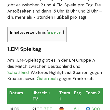
gibt es zwischen 2 und 4 EM-Spiele pro Tag. Die
Antoßzeiten sind dann 15 Uhr, 18 Uhr und 21 Uhr –
d.h. mehr als 7 Stunden Fußball pro Tag!
Inhaltsverzeichnis
[
anzeigen
]
1.EM Spieltag
Am 1.EM-Spieltag gibt es in der EM Gruppe A
das Match zwischen Deutschland und
Schottland
. Weiteres Highlight ist Spanien gegen
Kroatien sowie
Österreich
gegen Frankreich.
Datum
Uhrzeit +
Team
Erg.
Team 2
S
TV
1
S
14.06.
21:00,
ZDF
5:1
SCO
M