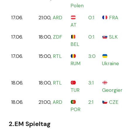
Polen
17.06.
21:00,
ARD
0:1
FRA
D
AT
A
17.06.
18:00,
ZDF
0:1
SLK
F
BEL
17.06.
15:00,
RTL
3:0
M
RUM
Ukraine
A
18.06.
18:00,
RTL
3:1
B
TUR
Georgien
18.06.
21:00,
ARD
2:1
CZE
L
POR
2.EM Spieltag