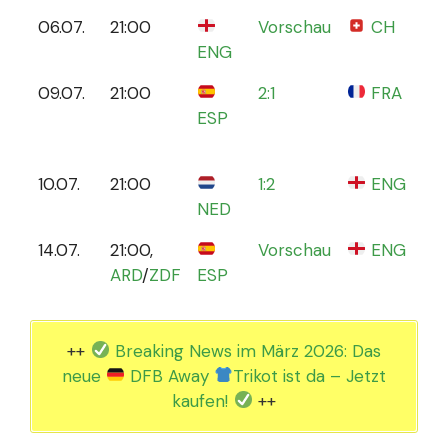
06.07.
21:00
Vorschau
CH
D
ENG
A
09.07.
21:00
2:1
FRA
M
ESP
A
M
10.07.
21:00
1:2
ENG
B
NED
D
14.07.
21:00,
Vorschau
ENG
O
ARD
/
ZDF
ESP
B
++
Breaking News im März 2026: Das
neue
DFB Away
Trikot ist da – Jetzt
kaufen!
++