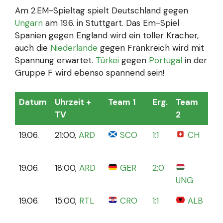
Am 2.EM-Spieltag spielt Deutschland gegen
Ungarn
am 19.6. in Stuttgart. Das Em-Spiel
Spanien gegen England wird ein toller Kracher,
auch die
Niederlande
gegen Frankreich wird mit
Spannung erwartet.
Türkei
gegen
Portugal
in der
Gruppe F wird ebenso spannend sein!
Datum
Uhrzeit +
Team 1
Erg.
Team
St
TV
2
Sp
19.06.
21:00,
ARD
SCO
1:1
CH
Co
St
19.06.
18:00,
ARD
GER
2:0
St
UNG
19.06.
15:00,
RTL
CRO
1:1
ALB
Vo
H