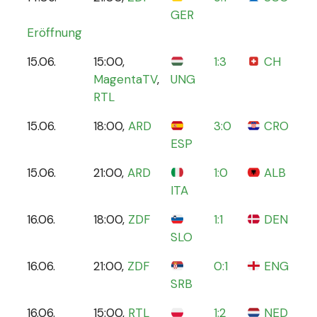
GER
A
Eröffnung
15.06.
15:00,
1:3
CH
C
MagentaTV
,
UNG
S
RTL
15.06.
18:00,
ARD
3:0
CRO
O
ESP
B
15.06.
21:00,
ARD
1:0
ALB
B
ITA
16.06.
18:00,
ZDF
1:1
DEN
S
SLO
16.06.
21:00,
ZDF
0:1
ENG
A
SRB
A
16.06.
15:00,
RTL
1:2
NED
V