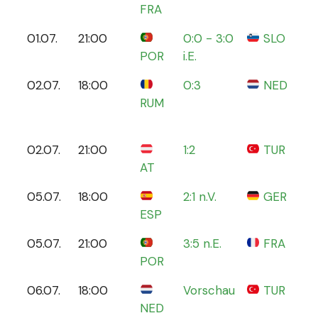
FRA
A
01.07.
21:00
0:0 - 3:0
SLO
F
POR
i.E.
02.07.
18:00
0:3
NED
M
RUM
A
M
02.07.
21:00
1:2
TUR
L
AT
05.07.
18:00
2:1 n.V.
GER
S
ESP
05.07.
21:00
3:5 n.E.
FRA
V
POR
H
06.07.
18:00
Vorschau
TUR
O
NED
B