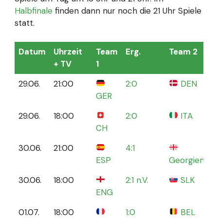
Halbfinale
finden dann nur noch die 21 Uhr Spiele
statt.
Datum
Uhrzeit
Team
Erg.
Team 2
S
+ TV
1
S
29.06.
21:00
2:0
DEN
B
GER
D
29.06.
18:00
2:0
ITA
O
CH
B
30.06.
21:00
4:1
C
ESP
Georgien
S
30.06.
18:00
2:1 n.V.
SLK
A
ENG
A
01.07.
18:00
1:0
BEL
D