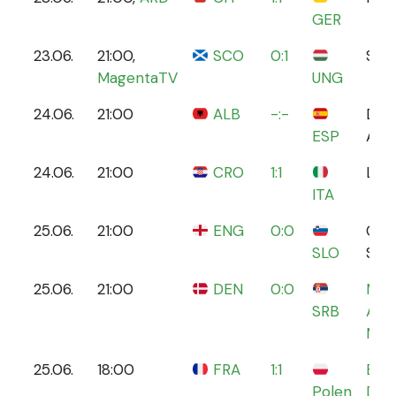
GER
23.06.
21:00,
SCO
0:1
Stut
MagentaTV
UNG
24.06.
21:00
ALB
-:-
Düss
ESP
Are
24.06.
21:00
CRO
1:1
Leip
ITA
25.06.
21:00
ENG
0:0
Col
SLO
Sta
25.06.
21:00
DEN
0:0
Muni
SRB
Are
Mün
25.06.
18:00
FRA
1:1
BVB
Polen
Dor