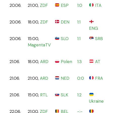
20.06.
21:00,
ZDF
ESP
1:0
ITA
Ar
Au
20.06.
18:00,
ZDF
DEN
1:1
Fr
ENG
20.06.
15:00,
SLO
1:1
SRB
Mu
MagentaTV
Ar
Mü
21.06.
18:00,
ARD
Polen
1:3
AT
Ol
Be
21.06.
21:00,
ARD
NED
0:0
FRA
Le
21.06.
15:00,
RTL
SLK
1:2
Dü
Ukraine
Ar
22.06.
21:00,
ZDF
BEL
-:-
Co