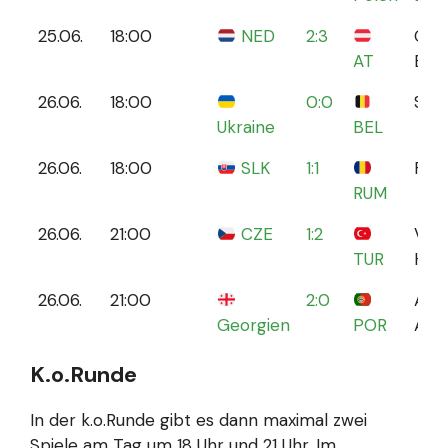
25.06.
18:00
NED
2:3
Oly
AT
Berl
26.06.
18:00
0:0
Stut
Ukraine
BEL
26.06.
18:00
SLK
1:1
Fran
RUM
26.06.
21:00
CZE
1:2
Volk
TUR
Ham
26.06.
21:00
2:0
Are
Georgien
POR
Auf
K.o.Runde
In der k.o.Runde gibt es dann maximal zwei
Spiele am Tag um 18 Uhr und 21 Uhr. Im