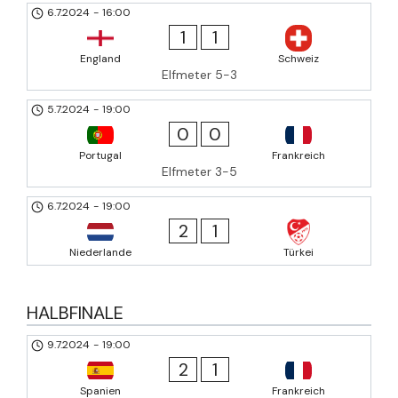
6.7.2024
-
16:00
1
1
England
Schweiz
Elfmeter 5-3
5.7.2024
-
19:00
0
0
Portugal
Frankreich
Elfmeter 3-5
6.7.2024
-
19:00
2
1
Niederlande
Türkei
HALBFINALE
9.7.2024
-
19:00
2
1
Spanien
Frankreich