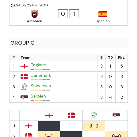
24.6.2024
-
19:00
0
1
Albanien
Spanien
GROUP C
#
Team
B
TD
Pkt.
England
1
3
1
5
Dänemark
2
3
0
3
Slowenien
3
3
0
3
Serbien
4
3
-1
2
0–0
1
1–1
0–0
2