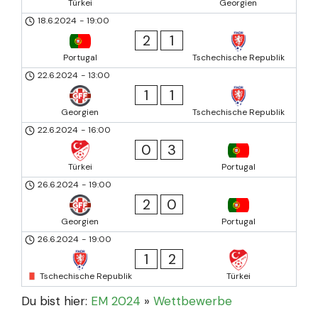
Türkei
Georgien
18.6.2024
-
19:00
2
1
Portugal
Tschechische Republik
22.6.2024
-
13:00
1
1
Georgien
Tschechische Republik
22.6.2024
-
16:00
0
3
Türkei
Portugal
26.6.2024
-
19:00
2
0
Georgien
Portugal
26.6.2024
-
19:00
1
2
Tschechische Republik
Türkei
Du bist hier:
EM 2024
»
Wettbewerbe