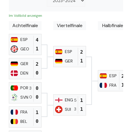
Im Vollbild anzeigen
Achtelfinale
Viertelfinale
Halbfinale
ESP
4
1
GEO
ESP
2
1
GER
GER
2
0
DEN
ESP
2
1
FRA
POR
0
3
0
0
SVN
ENG
1
5
1
3
SUI
FRA
1
0
BEL