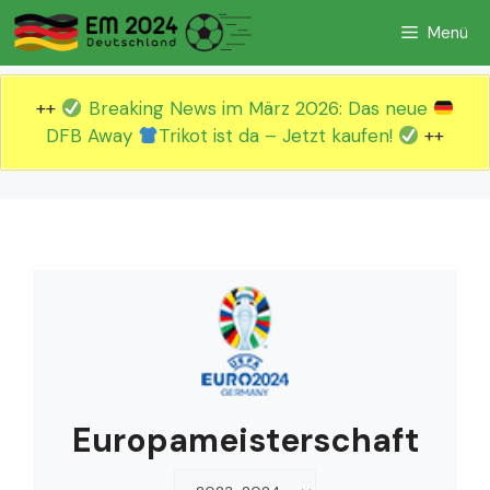
Zum
Menü
Inhalt
springen
++
Breaking News im März 2026: Das neue
DFB Away
Trikot ist da – Jetzt kaufen!
++
Europameisterschaft