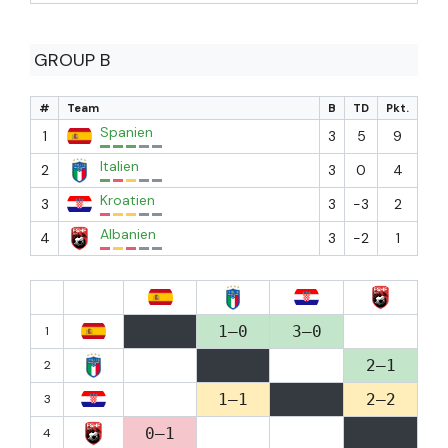
GROUP B
#
Team
B
TD
Pkt.
Spanien
1
3
5
9
Italien
2
3
0
4
Kroatien
3
3
-3
2
Albanien
4
3
-2
1
1–0
3–0
1
2–1
2
1–1
2–2
3
0–1
4