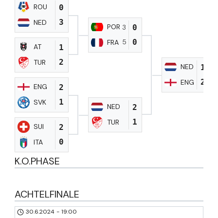
ROU
0
3
NED
POR
0
3
0
5
FRA
AT
1
2
TUR
NED
1
2
ENG
ENG
2
1
SVK
NED
2
1
TUR
SUI
2
0
ITA
K.O.PHASE
ACHTELFINALE
30.6.2024
-
19:00