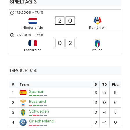
SPIELTAG 3
17.6.2008
-
17:45
2
0
Niederlande
Rumänien
17.6.2008
-
17:45
0
2
Frankreich
Italien
GROUP #4
#
Team
B
TD
Pkt.
Spanien
1
3
5
9
Russland
2
3
0
6
Schweden
3
3
-1
3
Griechenland
4
3
-4
0