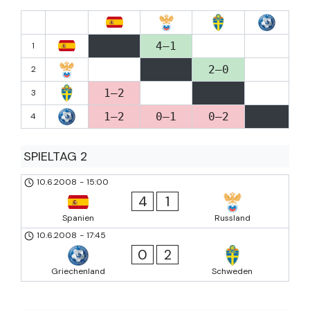
4–1
1
2–0
2
1–2
3
1–2
0–1
0–2
4
SPIELTAG 2
10.6.2008
-
15:00
4
1
Spanien
Russland
10.6.2008
-
17:45
0
2
Griechenland
Schweden