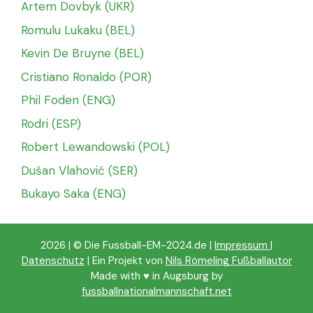
Artem Dovbyk (UKR)
Romulu Lukaku (BEL)
Kevin De Bruyne (BEL)
Cristiano Ronaldo (POR)
Phil Foden (ENG)
Rodri (ESP)
Robert Lewandowski (POL)
Dušan Vlahović (SER)
Bukayo Saka (ENG)
2026 | © Die Fussball-EM-2024.de |
Impressum
|
Datenschutz
| Ein Projekt von
Nils Römeling Fußballautor
Made with ♥️ in Augsburg by
fussballnationalmannschaft.net