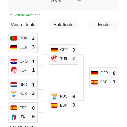
Im Vollbild anzeigen
Viertelfinale
Halbfinale
Finale
POR
2
3
GER
GER
3
2
TUR
CRO
1
1
TUR
GER
0
1
ESP
NED
1
3
RUS
RUS
0
3
ESP
ESP
0
0
ITA