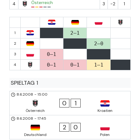
Österreich
4
3
-2
1
2–1
1
2–0
2
0–1
3
0–1
0–1
1–1
4
SPIELTAG 1
8.6.2008
-
15:00
0
1
Österreich
Kroatien
8.6.2008
-
17:45
2
0
Deutschland
Polen