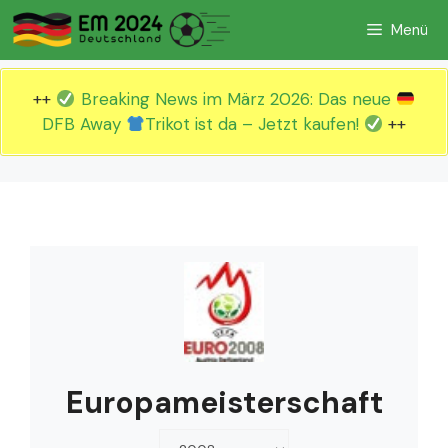
Zum
Menü
Inhalt
springen
++
Breaking News im März 2026: Das neue
DFB Away
Trikot ist da – Jetzt kaufen!
++
Europameisterschaft