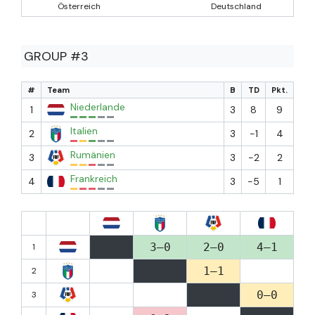
Österreich
Deutschland
GROUP #3
#
Team
B
TD
Pkt.
Niederlande
1
3
8
9
Italien
2
3
-1
4
Rumänien
3
3
-2
2
Frankreich
4
3
-5
1
3–0
2–0
4–1
1
1–1
2
0–0
3