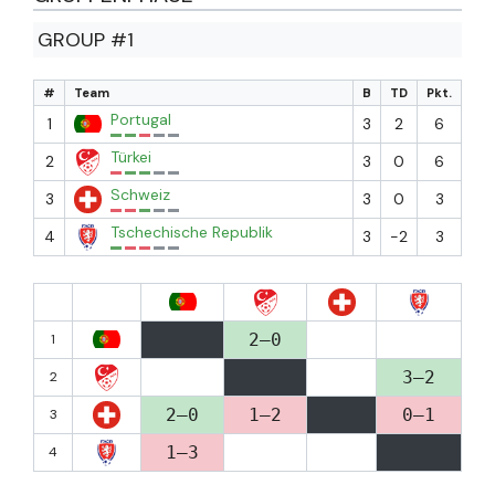
GROUP #1
#
Team
B
TD
Pkt.
Portugal
1
3
2
6
Türkei
2
3
0
6
Schweiz
3
3
0
3
Tschechische Republik
4
3
-2
3
2–0
1
3–2
2
2–0
1–2
0–1
3
1–3
4