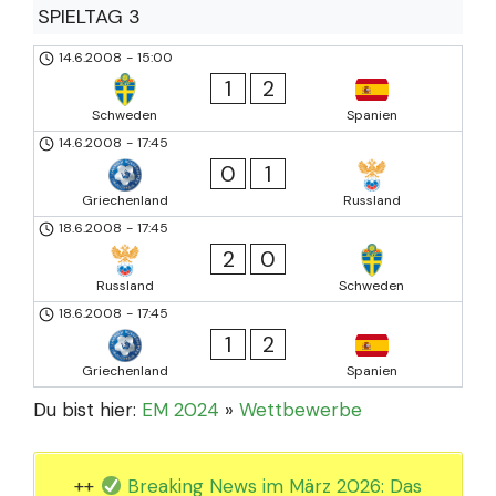
SPIELTAG 3
14.6.2008
-
15:00
1
2
Schweden
Spanien
14.6.2008
-
17:45
0
1
Griechenland
Russland
18.6.2008
-
17:45
2
0
Russland
Schweden
18.6.2008
-
17:45
1
2
Griechenland
Spanien
Du bist hier:
EM 2024
»
Wettbewerbe
++
Breaking News im März 2026: Das