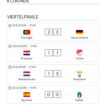
K.O.RUNDE
VIERTELFINALE
19.6.2008
-
17:45
2
3
Portugal
Deutschland
20.6.2008
-
17:45
1
1
Kroatien
Türkei
21.6.2008
-
17:45
1
3
Niederlande
Russland
22.6.2008
-
17:45
0
0
Spanien
Italien