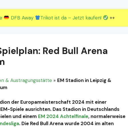
2.EM Spieltag vom 19. bis 22.06.
3.EM Spieltag vom 23. bis 26.06.
ue
DFB Away
Trikot ist da – Jetzt kaufen!
++
Spielplan: Red Bull Arena
um
en & Austragungsstätte
»
EM Stadion in Leipzig &
dium
Stadion der Europameisterschaft 2024 mit einer
 EM-Spiele ausrichten. Das Stadion in Deutschlands
pielen und einem
EM 2024 Achtelfinale
, normalerweise
ndesliga
. Die Red Bull Arena wurde 2004 im alten