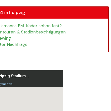
 in Leipzig
gelsmanns EM-Kader schon fest?
ontouren & Stadionbesichtigungen
iewing
ßer Nachfrage