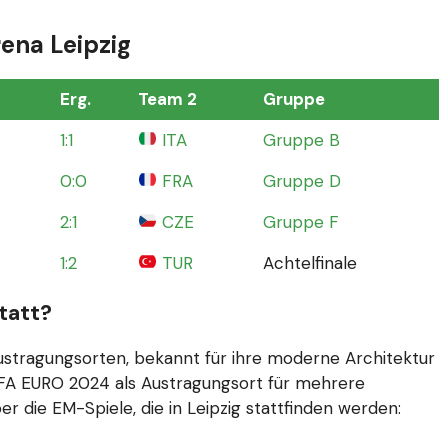
rena Leipzig
Erg.
Team 2
Gruppe
1:1
ITA
Gruppe B
0:0
FRA
Gruppe D
2:1
CZE
Gruppe F
1:2
TUR
Achtelfinale
tatt?
ustragungsorten
, bekannt für ihre moderne Architektur
EFA EURO 2024 als Austragungsort für mehrere
er die EM-Spiele, die in Leipzig stattfinden werden: