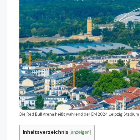
Die Red Bull Arena heißt während der EM 2024 Leipzig Stadium
Inhaltsverzeichnis
[
anzeigen
]