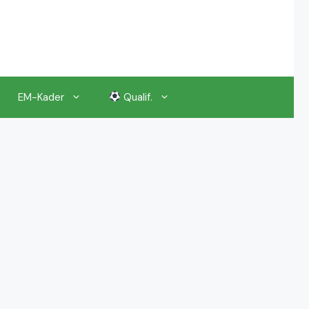
EM-Kader
Qualif.
EM 2024 Gruppenauslosung
EM 2024 Kalender, Termine
EM 2024 Anstoßzeiten & Uhrzeiten
EM 2024 Tickets Preise & Eintrittskarten