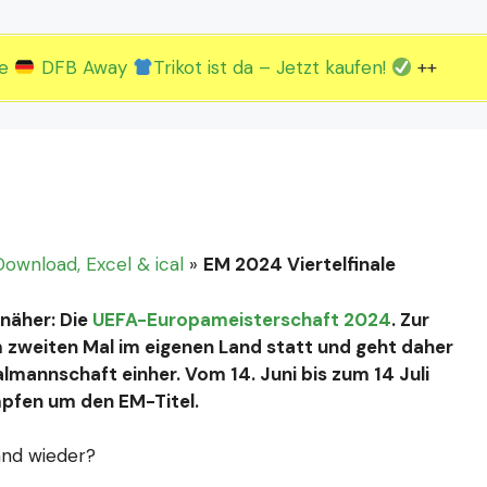
2.EM Spieltag vom 19. bis 22.06.
3.EM Spieltag vom 23. bis 26.06.
ue
DFB Away
Trikot ist da – Jetzt kaufen!
++
ownload, Excel & ical
»
EM 2024 Viertelfinale
näher: Die
UEFA-Europameisterschaft 2024
. Zur
m zweiten Mal im eigenen Land statt und geht daher
lmannschaft einher. Vom 14. Juni bis zum 14 Juli
mpfen um den EM-Titel.