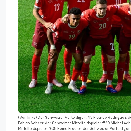
(Von links) Der Schweizer Verteidiger #13 Ricardo Rodriguez,
Fabian Schaer, der Schweizer Mittelfeldspieler #20 Michel Aeb
Mittelfeldspieler #08 Remo Freuler, der Schweizer Verteidiger 