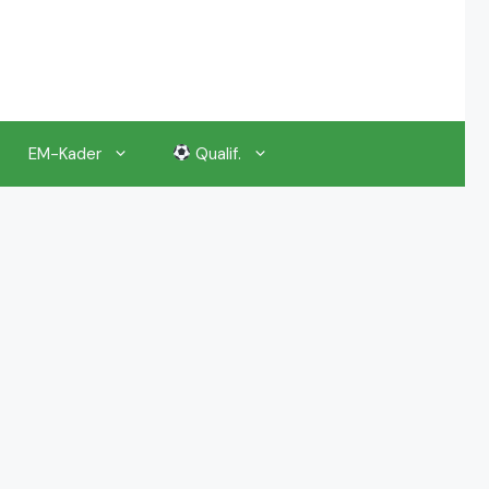
EM-Kader
Qualif.
EM 2024 Gruppenauslosung
EM 2024 Kalender, Termine
EM 2024 Anstoßzeiten & Uhrzeiten
EM 2024 Tickets Preise & Eintrittskarten