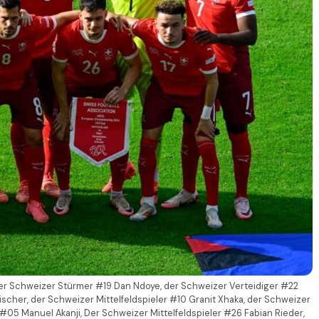
 der Schweizer Stürmer #19 Dan Ndoye, der Schweizer Verteidiger #22
ischer, der Schweizer Mittelfeldspieler #10 Granit Xhaka, der Schweizer
#05 Manuel Akanji, Der Schweizer Mittelfeldspieler #26 Fabian Rieder,