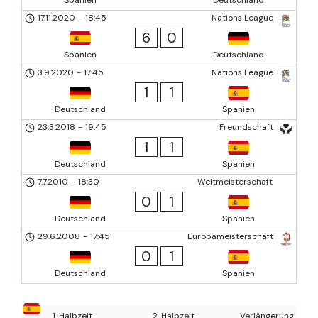
17.11.2020
-
18:45
Nations League
6
0
Spanien
Deutschland
3.9.2020
-
17:45
Nations League
1
1
Deutschland
Spanien
23.3.2018
-
19:45
Freundschaft
1
1
Deutschland
Spanien
7.7.2010
-
18:30
Weltmeisterschaft
0
1
Deutschland
Spanien
29.6.2008
-
17:45
Europameisterschaft
0
1
Deutschland
Spanien
1. Halbzeit
2. Halbzeit
Verlängerung