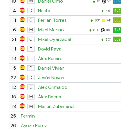
10
Daniel Olmo
M
8'
51'
8.9
4
Nacho
D
46'
6.9
11
Ferran Torres
O
63'
74'
6.5
6
Mikel Merino
M
80'
119'
7.5
21
Mikel Oyarzabal
O
80'
6.9
1
David Raya
T
13
Álex Remiro
T
5
Daniel Vivian
D
22
Jesús Navas
D
12
Álex Grimaldo
D
15
Álex Baena
M
18
Martín Zubimendi
M
25
Fermín
26
Ayoze Pérez