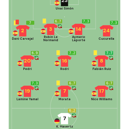
23
Unai Simón
6.7
7.3
7
7.3
3
14
2
24
Robin Le
Aymeric
Dani Carvajal
Cucurella
Normand
Laporte
6.9
7.2
7.7
20
16
8
Pedri
Rodri
Fabián Ruiz
7.3
6.7
6.7
19
7
17
Lamine Yamal
Morata
Nico Williams
6.2
7
K. Havertz