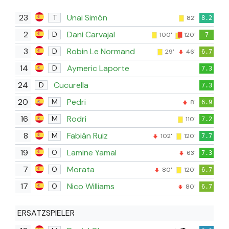
23
Unai Simón
T
82'
8.2
2
Dani Carvajal
D
100'
120'
7
3
Robin Le Normand
D
29'
46'
6.7
14
Aymeric Laporte
D
7.3
24
Cucurella
D
7.3
20
Pedri
M
8'
6.9
16
Rodri
M
110'
7.2
8
Fabián Ruiz
M
102'
120'
7.7
19
Lamine Yamal
O
63'
7.3
7
Morata
O
80'
120'
6.7
17
Nico Williams
O
80'
6.7
ERSATZSPIELER