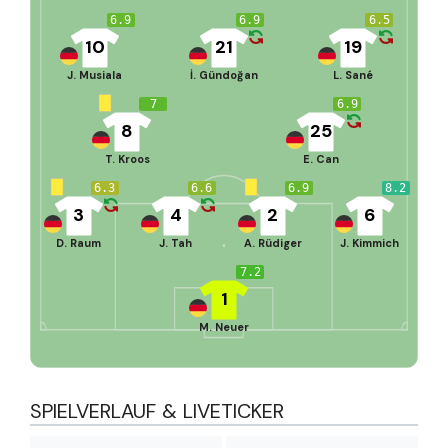
6.9
6.9
6.5
10
21
19
J. Musiala
İ. Gündoğan
L. Sané
7
6.9
8
25
T. Kroos
E. Can
6.3
6.6
6.9
8.2
3
4
2
6
D. Raum
J. Tah
A. Rüdiger
J. Kimmich
7.2
1
M. Neuer
SPIELVERLAUF & LIVETICKER