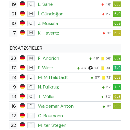
19
L. Sané
O
46'
6.5
21
İ. Gündoğan
M
57'
6.9
10
J. Musiala
O
6.9
7
K. Havertz
M
91'
6.2
ERSATZSPIELER
23
R. Andrich
M
46'
56'
6.9
17
F. Wirtz
M
46'
89'
94'
7.9
18
M. Mittelstädt
D
57'
73'
6.3
9
N. Füllkrug
O
57'
7.5
13
T. Müller
O
80'
6.3
16
Waldemar Anton
D
91'
6.5
12
O. Baumann
T
22
M. ter Stegen
T