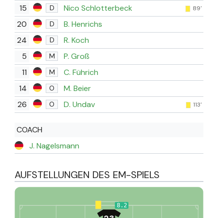
15
Nico Schlotterbeck
D
89'
20
B. Henrichs
D
24
R. Koch
D
5
P. Groß
M
11
C. Führich
M
14
M. Beier
O
26
D. Undav
O
113'
COACH
J. Nagelsmann
AUFSTELLUNGEN DES EM-SPIELS
8.2