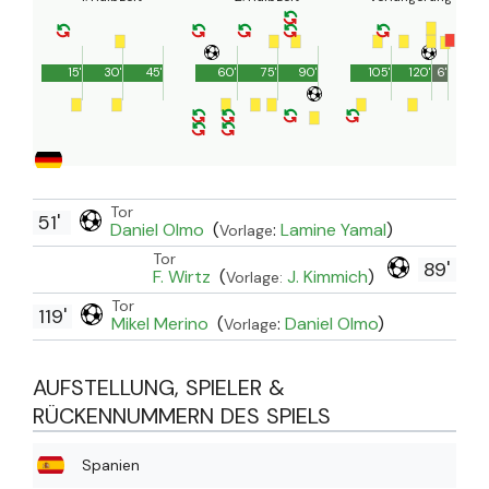
15'
30'
45'
60'
75'
90'
105'
120'
6'
Tor
51'
Daniel Olmo
(
:
Lamine Yamal
)
Vorlage
Tor
89'
F. Wirtz
(
J. Kimmich
)
Vorlage:
Tor
119'
Mikel Merino
(
:
Daniel Olmo
)
Vorlage
AUFSTELLUNG, SPIELER &
RÜCKENNUMMERN DES SPIELS
Spanien