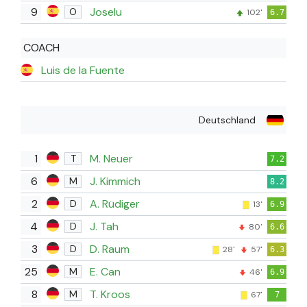
9
Joselu
O
102'
6.7
COACH
Luis de la Fuente
Deutschland
1
M. Neuer
T
7.2
6
J. Kimmich
M
8.2
2
A. Rüdiger
D
13'
6.9
4
J. Tah
D
80'
6.6
3
D. Raum
D
28'
57'
6.3
25
E. Can
M
46'
6.9
8
T. Kroos
M
67'
7