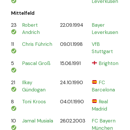
Leverkusen
Mittelfeld
23
Robert
22.09.1994
Bayer
6
Andrich
Leverkusen
11
Chris Führich
09.01.1998
VfB
4
Stuttgart
5
Pascal Groß
15.06.1991
Brighton
8
21
Ilkay
24.10.1990
FC
78
Gündogan
Barcelona
8
Toni Kroos
04.01.1990
Real
110
Madrid
10
Jamal Musiala
26.02.2003
FC Bayern
30
München