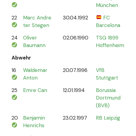
München
22
Marc Andre
30.04.1992
FC
4
ter Stegen
Barcelona
24
Oliver
02.06.1990
TSG 1899
0
Baumann
Hoffenheim
Abwehr
16
Waldemar
20.07.1996
VfB
2
Anton
Stuttgart
25
Emre Can
12.01.1994
Borussia
44
Dortmund
(BVB)
20
Benjamin
23.02.1997
RB Leipzig
15
Henrichs