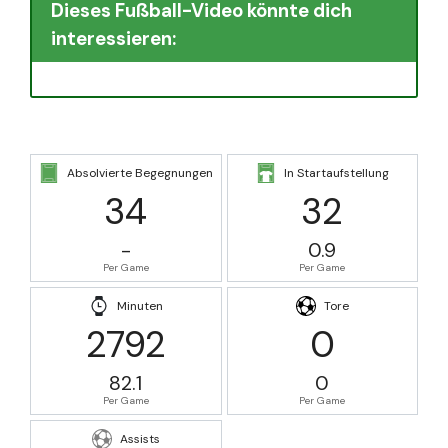
Dieses Fußball-Video könnte dich
interessieren:
Absolvierte Begegnungen
In Startaufstellung
34
32
-
0.9
Per Game
Per Game
Minuten
Tore
2792
0
82.1
0
Per Game
Per Game
Assists