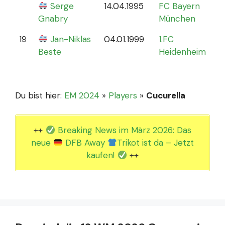
Serge
14.04.1995
FC Bayern
Gnabry
München
19
Jan-Niklas
04.01.1999
1.FC
0
Beste
Heidenheim
Du bist hier:
EM 2024
»
Players
»
Cucurella
++
Breaking News im März 2026: Das
neue
DFB Away
Trikot ist da – Jetzt
kaufen!
++