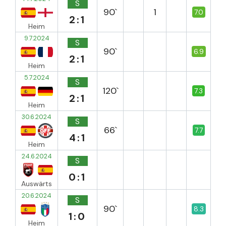
S
90`
1
7.0
2:1
Heim
9.7.2024
S
90`
6.9
2:1
Heim
5.7.2024
S
120`
7.3
2:1
Heim
30.6.2024
S
66`
7.7
4:1
Heim
24.6.2024
S
0:1
Auswärts
20.6.2024
S
90`
8.3
1:0
Heim