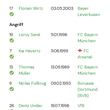
17
Florian Wirtz
03.05.2003
Bayer
19
Leverkusen
Angriff
19
Leroy Sané
11.01.1996
FC Bayern
61
München
7
Kai Havertz
11.06.1999
FC
47
Arsenal
13
Thomas
13.09.1989
FC Bayern
13
Müller
München
9
Niclas Füllkrug
09.02.1993
Borussia
17
Dortmund
(BVB)
26
Deniz Undav
19.07.1996
VfB
2