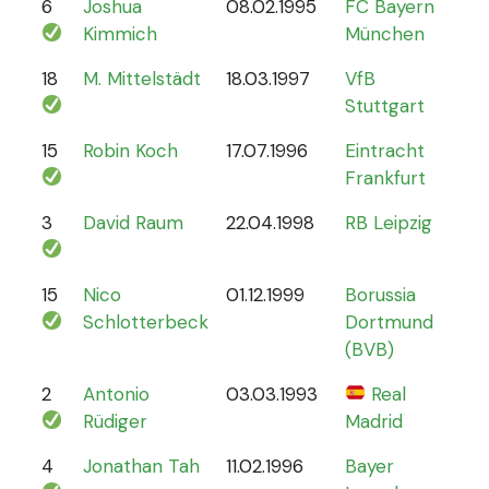
6
Joshua
08.02.1995
FC Bayern
87
Kimmich
München
18
M. Mittelstädt
18.03.1997
VfB
5
Stuttgart
15
Robin Koch
17.07.1996
Eintracht
9
Frankfurt
3
David Raum
22.04.1998
RB Leipzig
21
15
Nico
01.12.1999
Borussia
12
Schlotterbeck
Dortmund
(BVB)
2
Antonio
03.03.1993
Real
70
Rüdiger
Madrid
4
Jonathan Tah
11.02.1996
Bayer
26