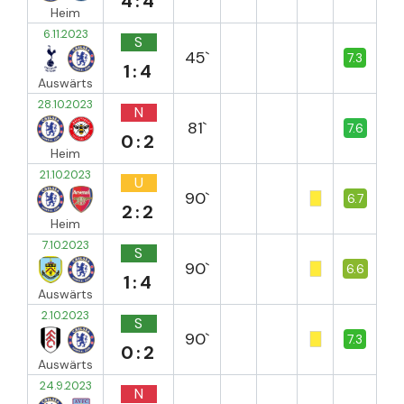
4:4
Heim
6.11.2023
S
45`
7.3
1:4
Auswärts
28.10.2023
N
81`
7.6
0:2
Heim
21.10.2023
U
90`
6.7
2:2
Heim
7.10.2023
S
90`
6.6
1:4
Auswärts
2.10.2023
S
90`
7.3
0:2
Auswärts
24.9.2023
N