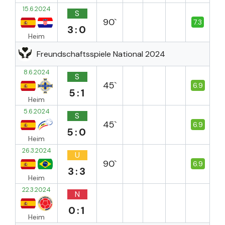
15.6.2024
S
90`
7.3
3:0
Heim
Freundschaftsspiele National 2024
8.6.2024
S
45`
6.9
5:1
Heim
5.6.2024
S
45`
6.9
5:0
Heim
26.3.2024
U
90`
6.9
3:3
Heim
22.3.2024
N
0:1
Heim