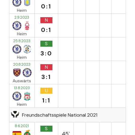
0:1
Heim
2.9.2023
N
0:1
Heim
25.8.2023
S
3:0
Heim
20.8.2023
N
3:1
Auswärts
13.8.2023
U
1:1
Heim
Freundschaftsspiele National 2021
8.6.2021
S
45`