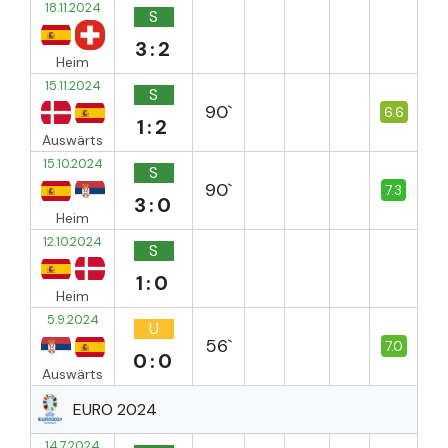
18.11.2024
S
3:2
Heim
15.11.2024
S
90`
6.6
1:2
Auswärts
15.10.2024
S
90`
7.3
3:0
Heim
12.10.2024
S
1:0
Heim
5.9.2024
U
56`
7.0
0:0
Auswärts
EURO 2024
14.7.2024