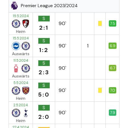
Premier League 2023/2024
19.5.2024
S
90`
7.5
2:1
Heim
15.5.2024
S
90`
1
6.9
1:2
Auswärts
11.5.2024
S
90`
6.7
2:3
Auswärts
5.5.2024
S
90`
7.0
5:0
Heim
2.5.2024
S
90`
7.9
2:0
Heim
27.4.2024