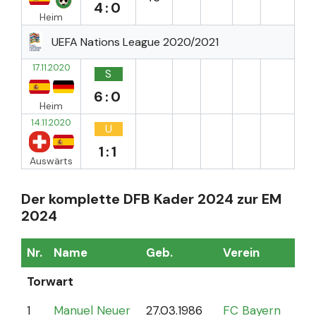
4:0
Heim
UEFA Nations League 2020/2021
17.11.2020
S
6:0
Heim
14.11.2020
U
1:1
Auswärts
Der komplette DFB Kader 2024 zur EM
2024
Nr.
Name
Geb.
Verein
Sp
Torwart
1
Manuel Neuer
27.03.1986
FC Bayern
12