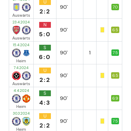
U
90`
7.0
2:2
Auswärts
23.4.2024
N
90`
6.5
5:0
Auswärts
15.4.2024
S
90`
1
7.5
6:0
Heim
7.4.2024
U
90`
6.5
2:2
Auswärts
4.4.2024
S
90`
6.9
4:3
Heim
30.3.2024
U
90`
7.5
2:2
Heim