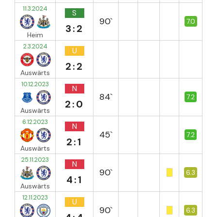
11.3.2024
S
90`
7.0
3:2
Heim
2.3.2024
U
2:2
Auswärts
10.12.2023
N
84`
7.2
2:0
Auswärts
6.12.2023
N
45`
7.2
2:1
Auswärts
25.11.2023
N
90`
6.3
4:1
Auswärts
12.11.2023
U
90`
6.3