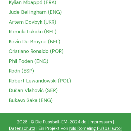
Kylian Mbappé (FRA)
Jude Bellingham (ENG)
Artem Dovbyk (UKR)
Romulu Lukaku (BEL)
Kevin De Bruyne (BEL)
Cristiano Ronaldo (POR)
Phil Foden (ENG)
Rodri (ESP)
Robert Lewandowski (POL)
Dušan Vlahović (SER)
Bukayo Saka (ENG)
2026 | © Die Fussball-EM-2024.de |
Impressum
|
Datenschutz
| Ein Projekt von
Nils Römeling Fußballautor