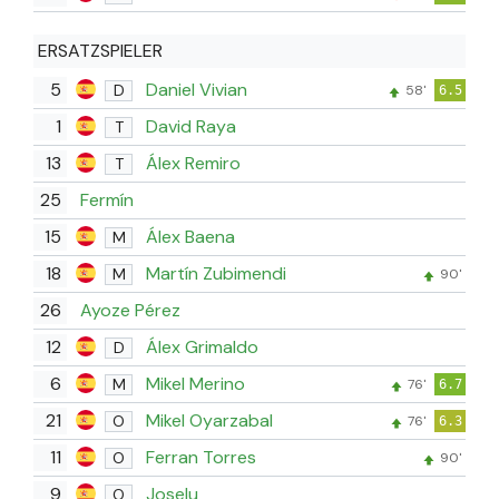
ERSATZSPIELER
5
Daniel Vivian
D
58'
6.5
1
David Raya
T
13
Álex Remiro
T
25
Fermín
15
Álex Baena
M
18
Martín Zubimendi
M
90'
26
Ayoze Pérez
12
Álex Grimaldo
D
6
Mikel Merino
M
76'
6.7
21
Mikel Oyarzabal
O
76'
6.3
11
Ferran Torres
O
90'
9
Joselu
O