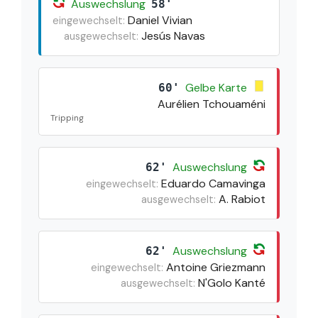
Auswechslung
58'
Daniel Vivian
eingewechselt:
Jesús Navas
ausgewechselt:
Gelbe Karte
60'
Aurélien Tchouaméni
Tripping
Auswechslung
62'
Eduardo Camavinga
eingewechselt:
A. Rabiot
ausgewechselt:
Auswechslung
62'
Antoine Griezmann
eingewechselt:
N'Golo Kanté
ausgewechselt: