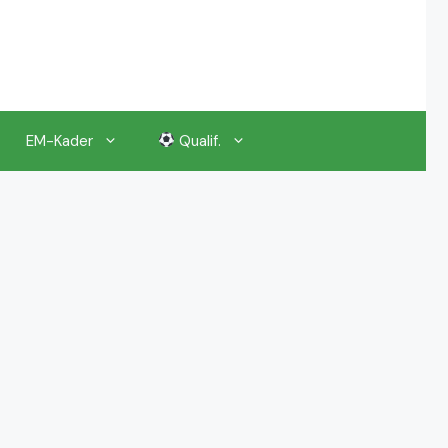
EM-Kader
Qualif.
EM 2024 Gruppenauslosung
EM 2024 Kalender, Termine
EM 2024 Anstoßzeiten & Uhrzeiten
EM 2024 Tickets Preise & Eintrittskarten