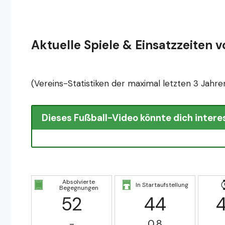
Aktuelle Spiele & Einsatzzeiten 
(Vereins-Statistiken der maximal letzten 3 Jahre
Dieses Fußball-Video könnte dich intere
Absolvierte
In Startaufstellung
Begegnungen
52
44
-
0.8