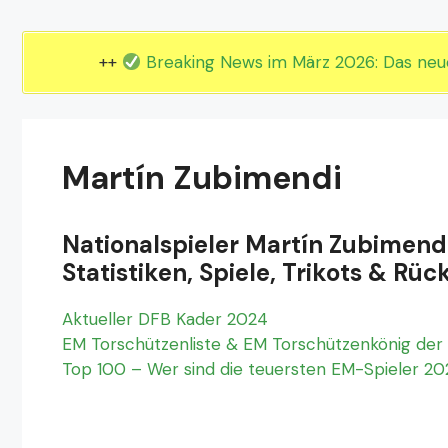
EM 2024 Gruppe E
EM 2024 Gruppe F
++
Breaking News im März 2026: Das ne
Martín Zubimendi
Nationalspieler Martín Zubimend
Statistiken, Spiele, Trikots & 
Aktueller DFB Kader 2024
EM Torschützenliste & EM Torschützenkönig der 
Top 100 – Wer sind die teuersten EM-Spieler 2