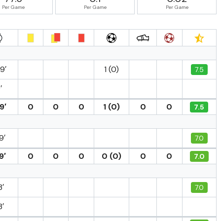
Per Game
Per Game
Per Game
9′
1 (0)
7.5
′
9′
0
0
0
1 (0)
0
0
7.5
9′
7.0
9′
0
0
0
0 (0)
0
0
7.0
3′
7.0
3′