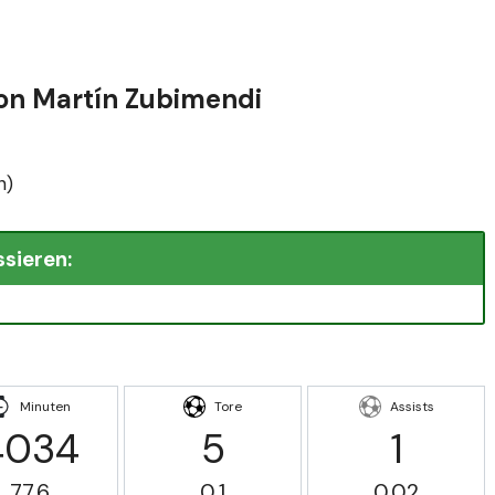
von Martín Zubimendi
n)
ssieren:
Minuten
Tore
Assists
4034
5
1
77.6
0.1
0.02