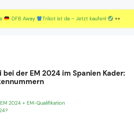
2.EM Spieltag vom 19. bis 22.06.
3.EM Spieltag vom 23. bis 26.06.
ue
DFB Away
Trikot ist da – Jetzt kaufen!
++
i bei der EM 2024 im Spanien Kader:
Rückennummern
EM 2024 + EM-Qualifikation
024?