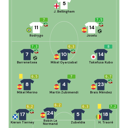
5
J. Bellingham
7
7.5
11
14
Rodrygo
Joselu
7.3
6.3
8
7
10
14
Barrenetxea
Mikel Oyarzabal
Takefusa Kubo
6.5
7
6.7
8
4
23
Mikel Merino
Martín Zubimendi
Brais Méndez
6.2
6.2
6.3
7.2
24
17
5
18
Robin Le
Kieran Tierney
Zubeldia
H. Traoré
Normand