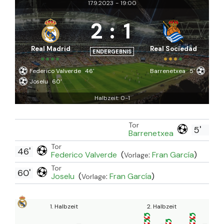
17.9.2023
-
19:00
2
:
1
Real Madrid
Real Sociedad
ENDERGEBNIS
Federico Valverde
46'
Barrenetxea
5'
Joselu
60'
Halbzeit: 0-1
Tor
5'
Barrenetxea
Tor
46'
Federico Valverde
(
:
Fran García
)
Vorlage
Tor
60'
Joselu
(
:
Fran García
)
Vorlage
1. Halbzeit
2. Halbzeit