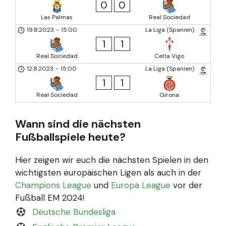
0
0
Las Palmas
Real Sociedad
19.8.2023
-
15:00
La Liga (Spanien)
1
1
Real Sociedad
Celta Vigo
12.8.2023
-
15:00
La Liga (Spanien)
1
1
Real Sociedad
Girona
Wann sind die nächsten
Fußballspiele heute?
Hier zeigen wir euch die nächsten Spielen in den
wichtigsten europäischen Ligen als auch in der
Champions League
und
Europa League
vor der
Fußball EM 2024!
Deutsche Bundesliga