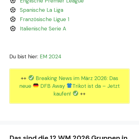
Englische Premier League
Spanische La Liga
Französische Ligue 1
Italienische Serie A
Du bist hier:
EM 2024
++
Breaking News im März 2026: Das
neue
DFB Away
Trikot ist da – Jetzt
kaufen!
++
Das sind die 12 WM 2026 Gruppen in