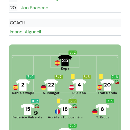
20
Jon Pacheco
COACH
Imanol Alguacil
7.2
25
Kepa
7.9
6.7
6.6
7.6
2
22
4
20
Dani Carvajal
A. Rüdiger
D. Alaba
Fran García
8.2
6.7
7.5
15
18
8
Federico Valverde
Aurélien Tchouaméni
T. Kroos
7.5