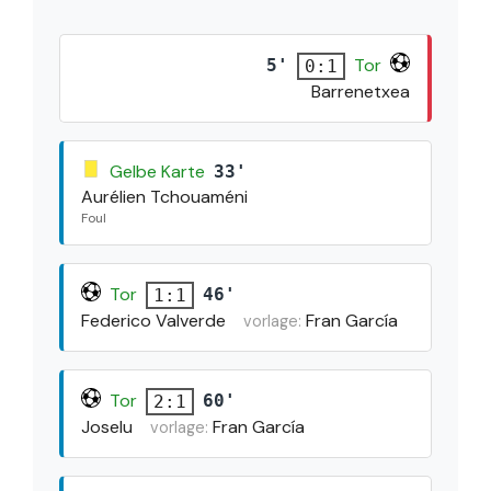
Tor
5'
0:1
Barrenetxea
Gelbe Karte
33'
Aurélien Tchouaméni
Foul
Tor
46'
1:1
Federico Valverde
Fran García
vorlage:
Tor
60'
2:1
Joselu
Fran García
vorlage: