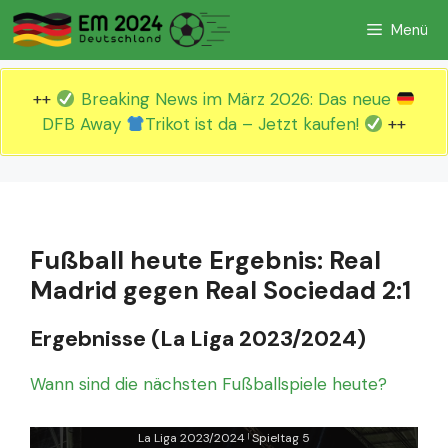
Zum
Menü
Inhalt
springen
++
Breaking News im März 2026: Das neue
DFB Away
Trikot ist da – Jetzt kaufen!
++
Fußball heute Ergebnis: Real
Madrid gegen Real Sociedad 2:1
Ergebnisse (La Liga 2023/2024)
Wann sind die nächsten Fußballspiele heute?
La Liga 2023/2024
Spieltag 5
|