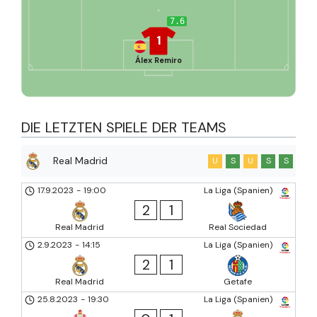
7.6
1
Álex Remiro
DIE LETZTEN SPIELE DER TEAMS
Real Madrid
U
S
U
S
S
17.9.2023
-
19:00
La Liga (Spanien)
2
1
Real Madrid
Real Sociedad
2.9.2023
-
14:15
La Liga (Spanien)
2
1
Real Madrid
Getafe
25.8.2023
-
19:30
La Liga (Spanien)