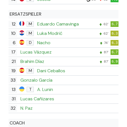
ERSATZSPIELER
12
Eduardo Camavinga
M
62'
6.7
10
Luka Modrić
M
62'
6.3
6
Nacho
D
74'
6.3
17
Lucas Vázquez
87'
6.7
21
Brahim Díaz
87'
6.9
19
Dani Ceballos
M
33
Gonzalo García
13
A. Lunin
T
31
Lucas Cañizares
32
N. Paz
COACH