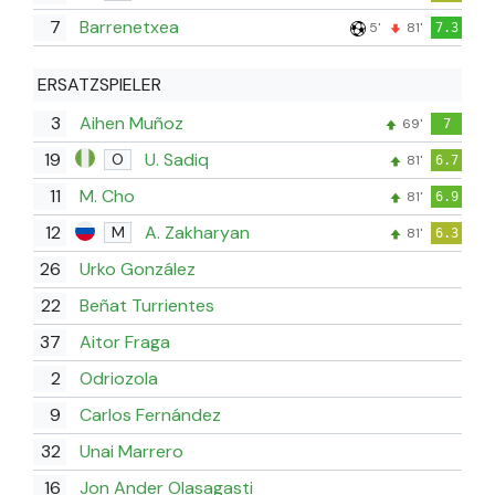
7
Barrenetxea
5'
81'
7.3
ERSATZSPIELER
3
Aihen Muñoz
69'
7
19
U. Sadiq
O
81'
6.7
11
M. Cho
81'
6.9
12
A. Zakharyan
M
81'
6.3
26
Urko González
22
Beñat Turrientes
37
Aitor Fraga
2
Odriozola
9
Carlos Fernández
32
Unai Marrero
16
Jon Ander Olasagasti