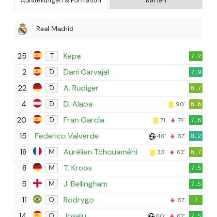
Aufstellungen & Formation
Karten
Real Madrid
25
Kepa
T
7.2
2
Dani Carvajal
D
7.9
22
A. Rüdiger
D
6.7
4
D. Alaba
D
90'
6.6
20
Fran García
D
71'
74'
7.6
15
Federico Valverde
46'
87'
8.2
18
Aurélien Tchouaméni
M
33'
62'
6.7
8
T. Kroos
M
7.5
5
J. Bellingham
M
7.5
11
Rodrygo
O
87'
7
14
Joselu
O
60'
62'
7.5