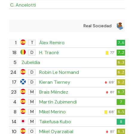
C. Ancelotti
Real Sociedad
1
Álex Remiro
T
7.6
18
H. Traoré
D
77'
7.2
5
Zubeldia
6.3
24
Robin Le Normand
D
6.2
17
Kieran Tierney
D
69'
6.2
23
Brais Méndez
M
81'
6.7
4
Martín Zubimendi
M
7
8
Mikel Merino
M
68'
6.5
14
Takefusa Kubo
M
8
10
Mikel Oyarzabal
O
81'
6.3