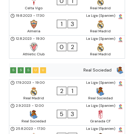
0
1
Celta Vigo
Real Madrid
19.8.2023
-
17:30
La Liga (Spanien)
1
3
Almeria
Real Madrid
12.8.2023
-
19:30
La Liga (Spanien)
0
2
Athletic Club
Real Madrid
Real Sociedad
S
S
S
U
U
17.9.2023
-
19:00
La Liga (Spanien)
2
1
Real Madrid
Real Sociedad
2.9.2023
-
12:00
La Liga (Spanien)
5
3
Real Sociedad
Granada CF
25.8.2023
-
17:30
La Liga (Spanien)