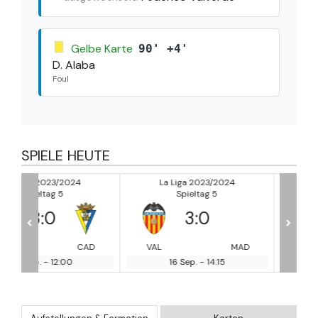
Gelbe Karte
90' +4'
D. Alaba
Foul
SPIELE HEUTE
La Liga 2023/2024
La Liga 2023/2024
Spieltag 5
Spieltag 5
3
:
0
0
:
1
<
>
CAD
VAL
MAD
CEL
MA
16 Sep.
-
14:15
16 Sep.
-
16:30