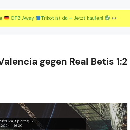
2.EM Spieltag vom 19. bis 22.06.
3.EM Spieltag vom 23. bis 26.06.
ue
DFB Away
Trikot ist da – Jetzt kaufen!
++
Valencia gegen Real Betis 1:2
023/2024
Spieltag 32
|
4.2024
-
16:30