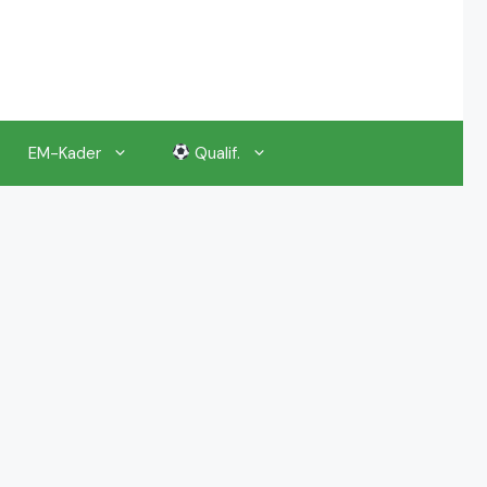
EM-Kader
Qualif.
EM 2024 Gruppenauslosung
EM 2024 Kalender, Termine
EM 2024 Anstoßzeiten & Uhrzeiten
EM 2024 Tickets Preise & Eintrittskarten