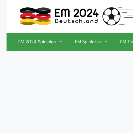
Zum
Inhalt
springen
EM 2024 Spielplan
EM Spielorte
EM TV
EM 2024 Gruppen & Vorrunde
EM Spiele heute
EM 2024 Eröffnungsspiel Deutschland
EM 2024 Gruppe A mit Deutschland
EM 2024 Gruppe B
EM 2024 Gruppe C
EM 2024 Gruppe D