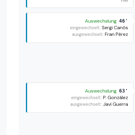
Foul
Auswechslung
46'
Sergi Canós
eingewechselt:
Fran Pérez
ausgewechselt:
Auswechslung
63'
P. González
eingewechselt:
Javi Guerra
ausgewechselt: