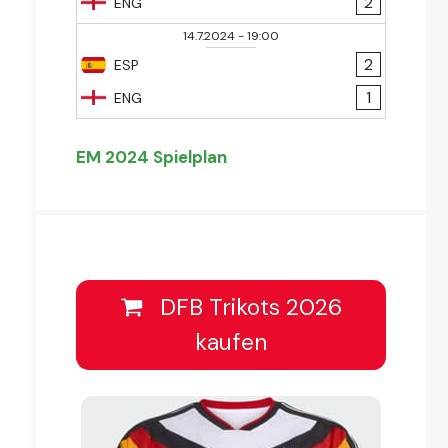
2
ENG
14.7.2024
-
19:00
2
ESP
1
ENG
EM 2024 Spielplan
DFB Trikots 2026
kaufen