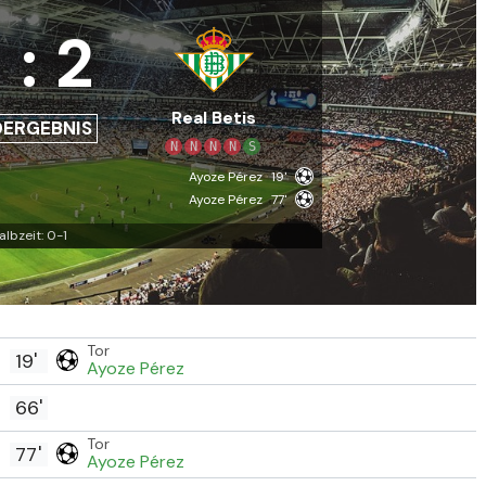
:
2
Real Betis
DERGEBNIS
N
N
N
N
S
Ayoze Pérez
19'
Ayoze Pérez
77'
albzeit: 0-1
Tor
19'
Ayoze Pérez
66'
Tor
77'
Ayoze Pérez