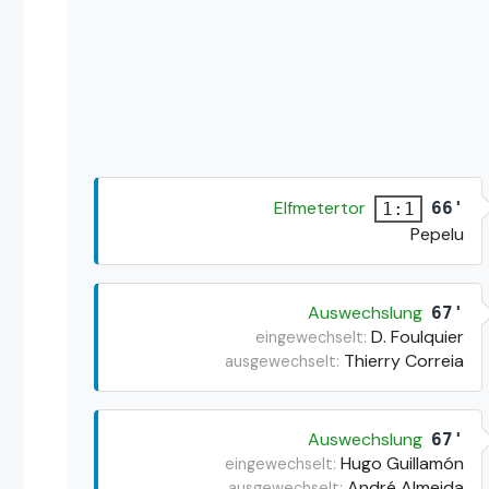
Elfmetertor
66'
1:1
Pepelu
Auswechslung
67'
D. Foulquier
eingewechselt:
Thierry Correia
ausgewechselt:
Auswechslung
67'
Hugo Guillamón
eingewechselt:
André Almeida
ausgewechselt: