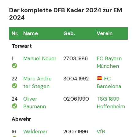
Der komplette DFB Kader 2024 zur EM
2024
Nr.
Name
Geb.
Verein
Sp
Torwart
1
Manuel Neuer
27.03.1986
FC Bayern
12
München
22
Marc Andre
30.04.1992
FC
4
ter Stegen
Barcelona
24
Oliver
02.06.1990
TSG 1899
0
Baumann
Hoffenheim
Abwehr
16
Waldemar
20.07.1996
VfB
2