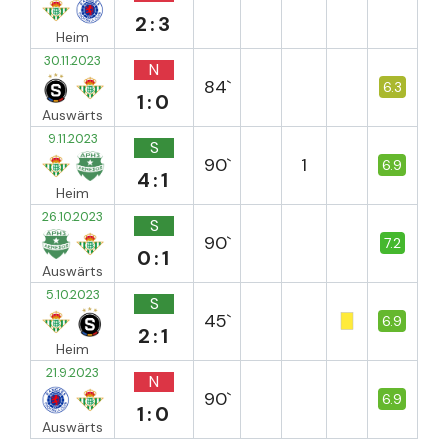
2:3
Heim
30.11.2023
N
84`
6.3
1:0
Auswärts
9.11.2023
S
90`
1
6.9
4:1
Heim
26.10.2023
S
90`
7.2
0:1
Auswärts
5.10.2023
S
45`
6.9
2:1
Heim
21.9.2023
N
90`
6.9
1:0
Auswärts