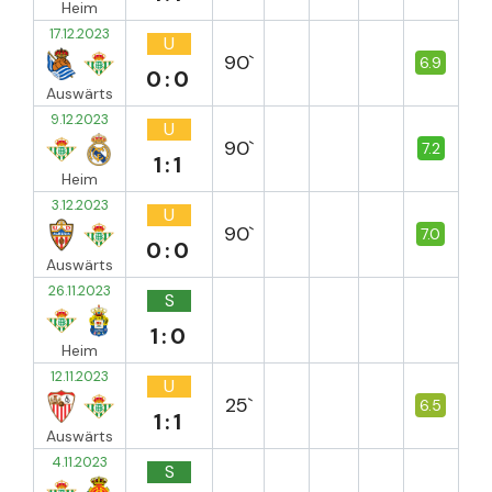
Heim
17.12.2023
U
90`
6.9
0:0
Auswärts
9.12.2023
U
90`
7.2
1:1
Heim
3.12.2023
U
90`
7.0
0:0
Auswärts
26.11.2023
S
1:0
Heim
12.11.2023
U
25`
6.5
1:1
Auswärts
4.11.2023
S