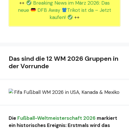
++
Breaking News im März 2026: Das
neue
DFB Away
Trikot ist da – Jetzt
kaufen!
++
Das sind die 12 WM 2026 Gruppen in
der Vorrunde
Die
Fußball-Weltmeisterschaft 2026
markiert
ein historisches Ereignis: Erstmals wird das