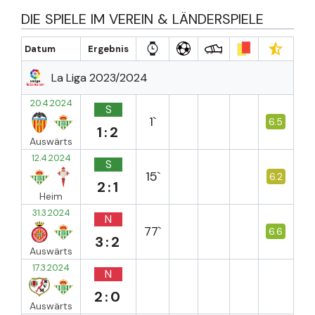
DIE SPIELE IM VEREIN & LÄNDERSPIELE
Datum
Ergebnis
La Liga 2023/2024
20.4.2024
S
1`
6.5
1:2
Auswärts
12.4.2024
S
15`
6.2
2:1
Heim
31.3.2024
N
77`
6.6
3:2
Auswärts
17.3.2024
N
2:0
Auswärts