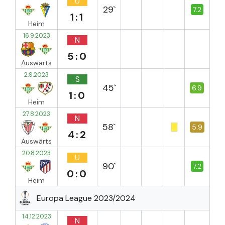
U
29`
7.2
1:1
Heim
16.9.2023
N
5:0
Auswärts
2.9.2023
S
45`
6.9
1:0
Heim
27.8.2023
N
58`
5.9
4:2
Auswärts
20.8.2023
U
90`
7.2
0:0
Heim
Europa League 2023/2024
14.12.2023
N