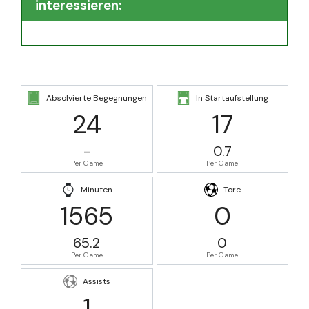
interessieren:
Absolvierte Begegnungen
In Startaufstellung
24
17
-
0.7
Per Game
Per Game
Minuten
Tore
1565
0
65.2
0
Per Game
Per Game
Assists
1