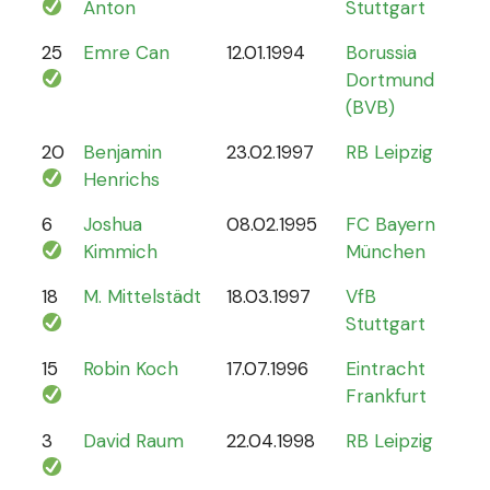
Anton
Stuttgart
25
Emre Can
12.01.1994
Borussia
44
Dortmund
(BVB)
20
Benjamin
23.02.1997
RB Leipzig
15
Henrichs
6
Joshua
08.02.1995
FC Bayern
87
Kimmich
München
18
M. Mittelstädt
18.03.1997
VfB
5
Stuttgart
15
Robin Koch
17.07.1996
Eintracht
9
Frankfurt
3
David Raum
22.04.1998
RB Leipzig
21