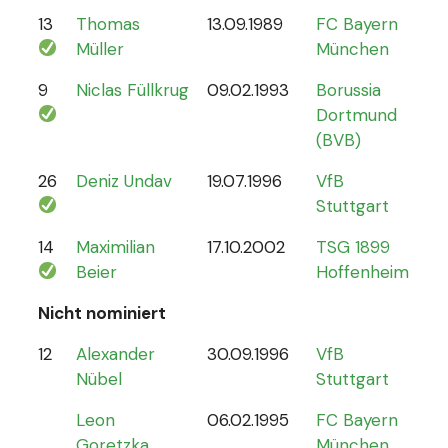
13
Thomas
13.09.1989
FC Bayern
13
Müller
München
9
Niclas Füllkrug
09.02.1993
Borussia
17
Dortmund
(BVB)
26
Deniz Undav
19.07.1996
VfB
2
Stuttgart
14
Maximilian
17.10.2002
TSG 1899
1
Beier
Hoffenheim
Nicht nominiert
12
Alexander
30.09.1996
VfB
0
Nübel
Stuttgart
Leon
06.02.1995
FC Bayern
Goretzka
München