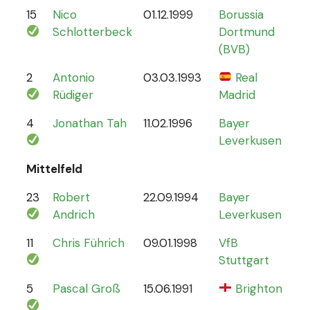
15
Nico
01.12.1999
Borussia
12
Schlotterbeck
Dortmund
(BVB)
2
Antonio
03.03.1993
Real
70
Rüdiger
Madrid
4
Jonathan Tah
11.02.1996
Bayer
26
Leverkusen
Mittelfeld
23
Robert
22.09.1994
Bayer
6
Andrich
Leverkusen
11
Chris Führich
09.01.1998
VfB
4
Stuttgart
5
Pascal Groß
15.06.1991
Brighton
8