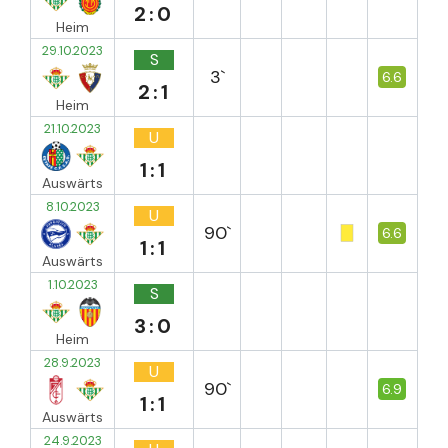
2:0
Heim
29.10.2023
S
3`
6.6
2:1
Heim
21.10.2023
U
1:1
Auswärts
8.10.2023
U
90`
6.6
1:1
Auswärts
1.10.2023
S
3:0
Heim
28.9.2023
U
90`
6.9
1:1
Auswärts
24.9.2023