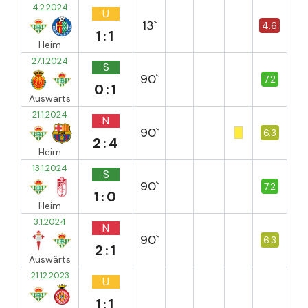
4.2.2024
U
13`
4.6
1:1
Heim
27.1.2024
S
90`
7.2
0:1
Auswärts
21.1.2024
N
90`
6.3
2:4
Heim
13.1.2024
S
90`
7.2
1:0
Heim
3.1.2024
N
90`
6.3
2:1
Auswärts
21.12.2023
U
1:1