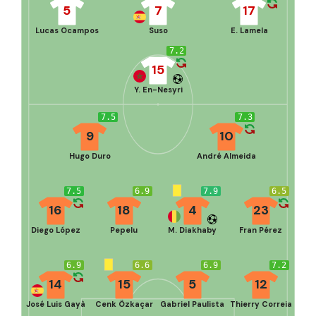
5
7
17
Lucas Ocampos
Suso
E. Lamela
7.2
15
Y. En-Nesyri
7.5
7.3
9
10
Hugo Duro
André Almeida
7.5
6.9
7.9
6.5
16
18
4
23
Diego López
Pepelu
M. Diakhaby
Fran Pérez
6.9
6.6
6.9
7.2
14
15
5
12
José Luis Gayà
Cenk Özkaçar
Gabriel Paulista
Thierry Correia