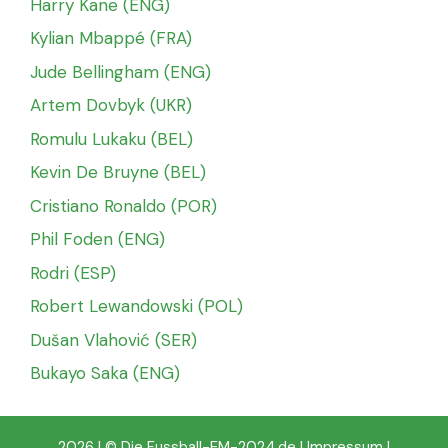
Harry Kane (ENG)
Kylian Mbappé (FRA)
Jude Bellingham (ENG)
Artem Dovbyk (UKR)
Romulu Lukaku (BEL)
Kevin De Bruyne (BEL)
Cristiano Ronaldo (POR)
Phil Foden (ENG)
Rodri (ESP)
Robert Lewandowski (POL)
Dušan Vlahović (SER)
Bukayo Saka (ENG)
2026 | © Die Fussball-EM-2024.de |
Impressum
|