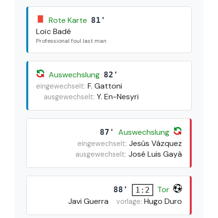
Rote Karte
81'
Loïc Badé
Professional foul last man
Auswechslung
82'
F. Gattoni
eingewechselt:
Y. En-Nesyri
ausgewechselt:
Auswechslung
87'
Jesús Vázquez
eingewechselt:
José Luis Gayà
ausgewechselt:
Tor
88'
1:2
Javi Guerra
Hugo Duro
vorlage: