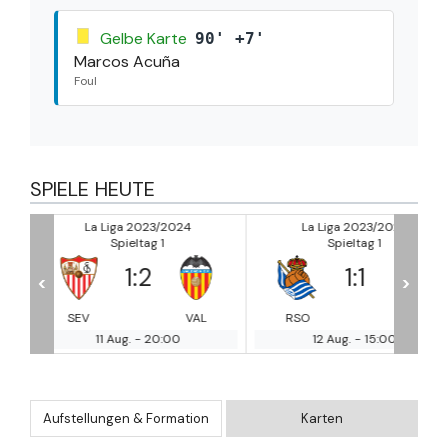
Gelbe Karte
90' +7'
Marcos Acuña
Foul
SPIELE HEUTE
La Liga 2023/2024
La Liga 2023/2024
Spieltag 1
Spieltag 1
1
:
1
1
:
1
<
>
VAL
RSO
GIR
PAL
MA
12 Aug.
-
15:00
12 Aug.
-
17:30
Aufstellungen & Formation
Karten