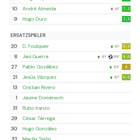
10
André Almeida
61'
7.3
9
Hugo Duro
7.5
ERSATZSPIELER
20
D. Foulquier
61'
6.2
8
Javi Guerra
61'
88'
6.6
27
Pablo Gozálbez
65'
6
21
Jesús Vázquez
87'
6.6
13
Cristian Rivero
1
Jaume Doménech
31
Rubo Iranzo
29
César Tárrega
30
Hugo González
32
Martín Tejón