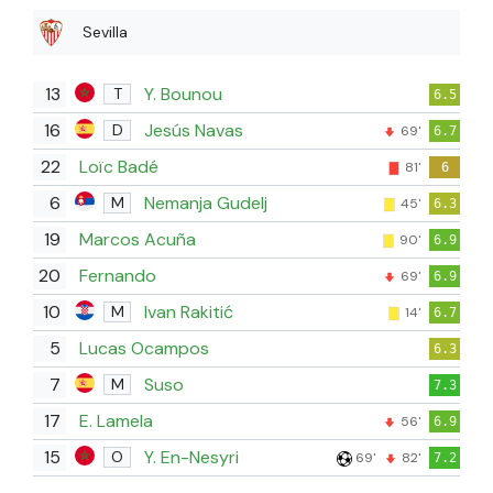
Sevilla
13
Y. Bounou
T
6.5
16
Jesús Navas
D
69'
6.7
22
Loïc Badé
81'
6
6
Nemanja Gudelj
M
45'
6.3
19
Marcos Acuña
90'
6.9
20
Fernando
69'
6.9
10
Ivan Rakitić
M
14'
6.7
5
Lucas Ocampos
6.3
7
Suso
M
7.3
17
E. Lamela
56'
6.9
15
Y. En-Nesyri
O
69'
82'
7.2