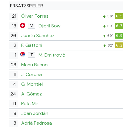
ERSATZSPIELER
21
Óliver Torres
56'
6.5
18
Djibril Sow
M
69'
6.7
26
Juanlu Sánchez
69'
6.9
2
F. Gattoni
82'
6.2
1
M. Dmitrović
T
28
Manu Bueno
11
J. Corona
4
G. Montiel
24
A. Gómez
9
Rafa Mir
8
Joan Jordán
3
Adrià Pedrosa