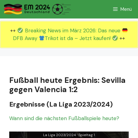
Zum
Menü
Inhalt
springen
++
Breaking News im März 2026: Das neue
DFB Away
Trikot ist da – Jetzt kaufen!
++
Fußball heute Ergebnis: Sevilla
gegen Valencia 1:2
Ergebnisse (La Liga 2023/2024)
Wann sind die nächsten Fußballspiele heute?
La Liga 2023/2024
Spieltag 1
|