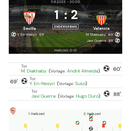
11.8.2023
-
20:00
1
:
2
ENDERGEBNIS
Sevilla
Valencia
Y. En-Nesyri
69'
M. Diakhaby
60'
Javi Guerra
88'
Halbzeit: 0-0
Tor
60'
M. Diakhaby
(
André Almeida
)
Vorlage:
Tor
69'
Y. En-Nesyri
(
:
Suso
)
Vorlage
Tor
88'
Javi Guerra
(
Hugo Duro
)
Vorlage:
1. Halbzeit
2. Halbzeit