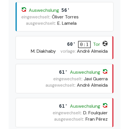
Auswechslung
56'
Óliver Torres
eingewechselt:
E. Lamela
ausgewechselt:
Tor
60'
0:1
M. Diakhaby
André Almeida
vorlage:
Auswechslung
61'
Javi Guerra
eingewechselt:
André Almeida
ausgewechselt:
Auswechslung
61'
D. Foulquier
eingewechselt:
Fran Pérez
ausgewechselt: