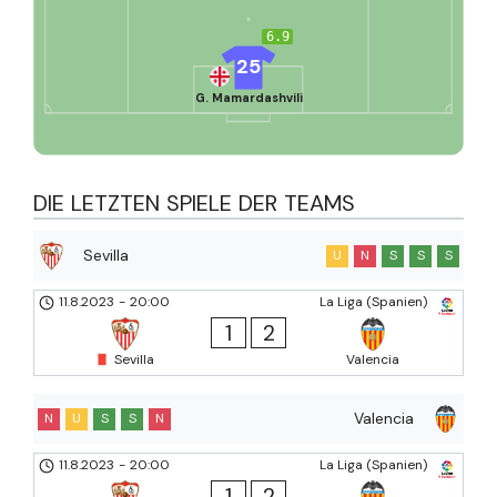
6.9
25
G. Mamardashvili
DIE LETZTEN SPIELE DER TEAMS
Sevilla
U
N
S
S
S
11.8.2023
-
20:00
La Liga (Spanien)
1
2
Sevilla
Valencia
Valencia
N
U
S
S
N
11.8.2023
-
20:00
La Liga (Spanien)
1
2