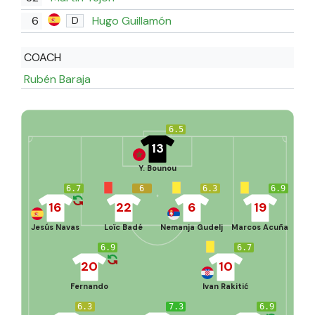
6
Hugo Guillamón
D
COACH
Rubén Baraja
6.5
13
Y. Bounou
6.7
6
6.3
6.9
16
22
6
19
Jesús Navas
Loïc Badé
Nemanja Gudelj
Marcos Acuña
6.9
6.7
20
10
Fernando
Ivan Rakitić
6.3
7.3
6.9