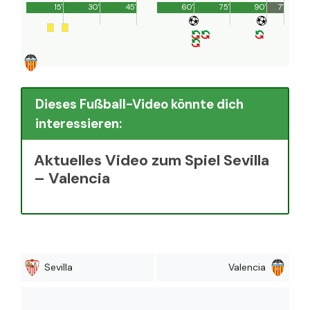
15'
30'
45'
60'
75'
90'
7'
Dieses Fußball-Video könnte dich
interessieren:
Aktuelles Video zum Spiel Sevilla
– Valencia
Sevilla
Valencia