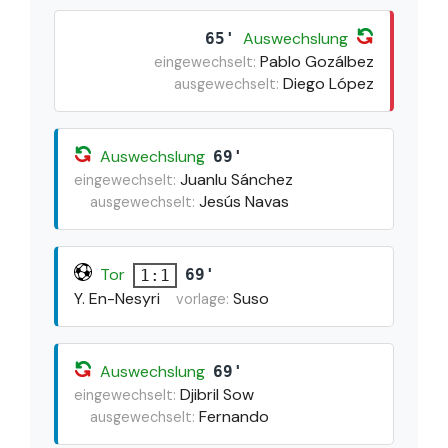
Auswechslung
65'
Pablo Gozálbez
eingewechselt:
Diego López
ausgewechselt:
Auswechslung
69'
Juanlu Sánchez
eingewechselt:
Jesús Navas
ausgewechselt:
Tor
69'
1:1
Y. En-Nesyri
Suso
vorlage:
Auswechslung
69'
Djibril Sow
eingewechselt:
Fernando
ausgewechselt: