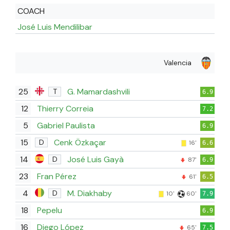
COACH
José Luis Mendilibar
Valencia
25
G. Mamardashvili
T
6.9
12
Thierry Correia
7.2
5
Gabriel Paulista
6.9
15
Cenk Özkaçar
D
16'
6.6
14
José Luis Gayà
D
87'
6.9
23
Fran Pérez
61'
6.5
4
M. Diakhaby
D
10'
60'
7.9
18
Pepelu
6.9
16
Diego López
65'
7.5