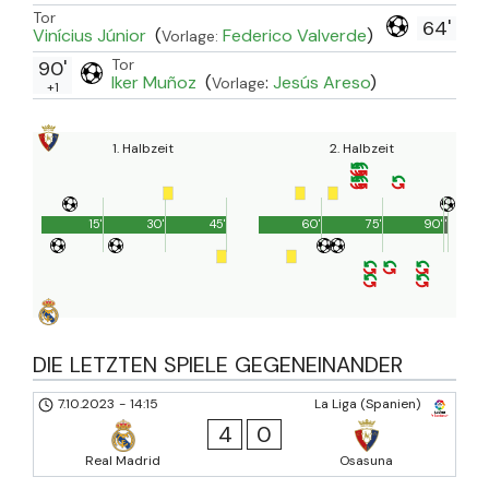
Tor
64'
Vinícius Júnior
(
Federico Valverde
)
Vorlage:
Tor
90'
Iker Muñoz
(
:
Jesús Areso
)
Vorlage
+1
1. Halbzeit
2. Halbzeit
15'
30'
45'
60'
75'
90'
1'
DIE LETZTEN SPIELE GEGENEINANDER
7.10.2023
-
14:15
La Liga (Spanien)
4
0
Real Madrid
Osasuna