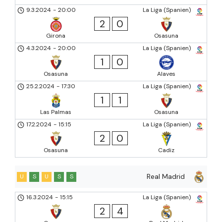
9.3.2024
-
20:00
La Liga (Spanien)
2
0
Girona
Osasuna
4.3.2024
-
20:00
La Liga (Spanien)
1
0
Osasuna
Alaves
25.2.2024
-
17:30
La Liga (Spanien)
1
1
Las Palmas
Osasuna
17.2.2024
-
15:15
La Liga (Spanien)
2
0
Osasuna
Cadiz
Real Madrid
U
S
U
S
S
16.3.2024
-
15:15
La Liga (Spanien)
2
4