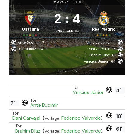
16.3.2024
-
15:15
2
:
4
Osasuna
Real Madrid
ENDERGEBNIS
Ante Budimir
7'
Vinícius Júnior
4'
Iker Muñoz
90'+1'
Dani Carvajal
18'
Brahim Díaz
61'
Vinícius Júnior
64'
Halbzeit: 1-2
Tor
4'
Vinícius Júnior
Tor
7'
Ante Budimir
Tor
18'
Dani Carvajal
(
Federico Valverde
)
Vorlage:
Tor
61'
Brahim Díaz
(
Federico Valverde
)
Vorlage: