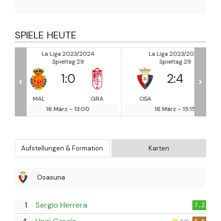
SPIELE HEUTE
La Liga 2023/2024
La Liga 2023/2024
Spieltag 29
Spieltag 29
2
:
4
1
:
0
<
>
RA
OSA
REA
GET
GI
16 März
-
15:15
16 März
-
17:30
Aufstellungen & Formation
Karten
Osasuna
1
Sergio Herrera
7.2