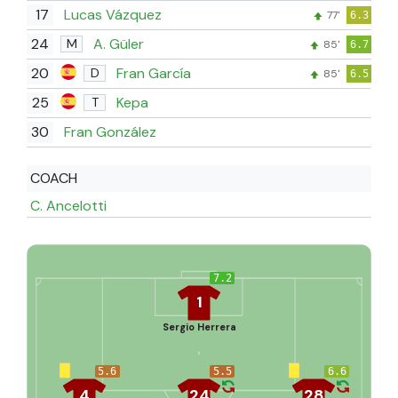
17
Lucas Vázquez
77'
6.3
24
A. Güler
M
85'
6.7
20
Fran García
D
85'
6.5
25
Kepa
T
30
Fran González
COACH
C. Ancelotti
7.2
1
Sergio Herrera
5.6
5.5
6.6
4
24
28