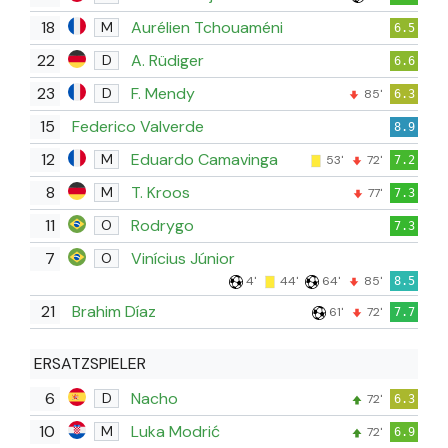
18
Aurélien Tchouaméni
M
6.5
22
A. Rüdiger
D
6.6
23
F. Mendy
D
85'
6.3
15
Federico Valverde
8.9
12
Eduardo Camavinga
M
53'
72'
7.2
8
T. Kroos
M
77'
7.3
11
Rodrygo
O
7.3
7
Vinícius Júnior
O
4'
44'
64'
85'
8.5
21
Brahim Díaz
61'
72'
7.7
ERSATZSPIELER
6
Nacho
D
72'
6.3
10
Luka Modrić
M
72'
6.9