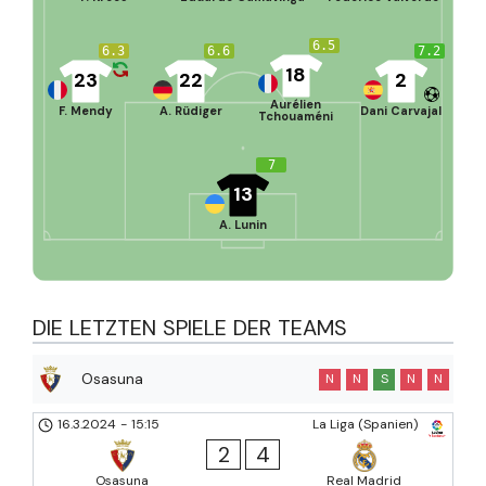
6.5
6.3
6.6
7.2
18
23
22
2
Aurélien
F. Mendy
A. Rüdiger
Dani Carvajal
Tchouaméni
7
13
A. Lunin
DIE LETZTEN SPIELE DER TEAMS
Osasuna
N
N
S
N
N
16.3.2024
-
15:15
La Liga (Spanien)
2
4
Osasuna
Real Madrid