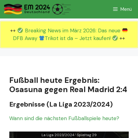
Zum
Menü
Inhalt
springen
++
Breaking News im März 2026: Das neue
DFB Away
Trikot ist da – Jetzt kaufen!
++
Fußball heute Ergebnis:
Osasuna gegen Real Madrid 2:4
Ergebnisse (La Liga 2023/2024)
Wann sind die nächsten Fußballspiele heute?
La Liga 2023/2024
Spieltag 29
|