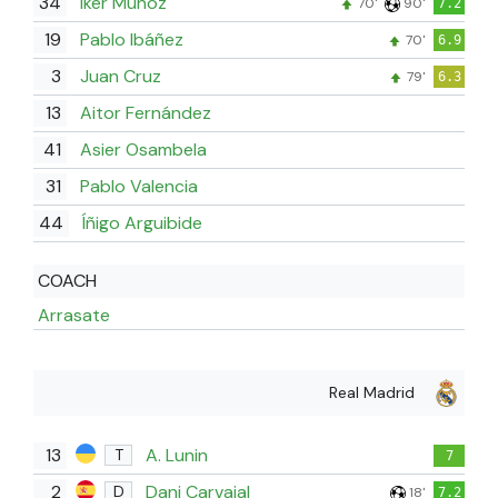
34
Iker Muñoz
70'
90'
7.2
19
Pablo Ibáñez
70'
6.9
3
Juan Cruz
79'
6.3
13
Aitor Fernández
41
Asier Osambela
31
Pablo Valencia
44
Íñigo Arguibide
COACH
Arrasate
Real Madrid
13
A. Lunin
T
7
2
Dani Carvajal
D
18'
7.2