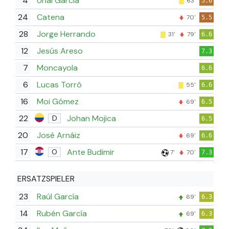
4
Unai García
63'
5.6
24
Catena
70'
5.5
28
Jorge Herrando
31'
79'
6.6
12
Jesús Areso
7.3
7
Moncayola
6.6
6
Lucas Torró
55'
6.6
16
Moi Gómez
69'
6.5
22
Johan Mojica
D
6.5
20
José Arnáiz
69'
6.6
17
Ante Budimir
O
7'
70'
7.3
ERSATZSPIELER
23
Raúl García
69'
6.3
14
Rubén García
69'
6.3