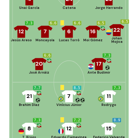
Unai García
Catena
Jorge Herrando
6.5
7.3
6.6
6.6
6.5
22
12
7
6
16
Johan
Jesús Areso
Moncayola
Lucas Torró
Moi Gómez
Mojica
6.6
7.3
20
17
José Arnáiz
Ante Budimir
7.7
8.5
7.3
21
7
11
Brahim Díaz
Vinícius Júnior
Rodrygo
7.3
7.2
8.9
8
12
15
T. Kroos
Eduardo Camavinga
Federico Valverde