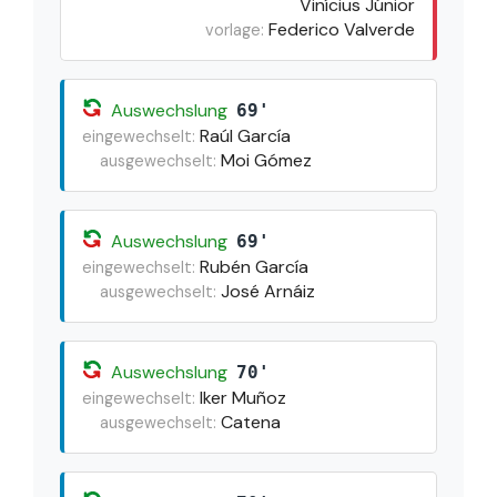
Vinícius Júnior
Federico Valverde
vorlage:
Auswechslung
69'
Raúl García
eingewechselt:
Moi Gómez
ausgewechselt:
Auswechslung
69'
Rubén García
eingewechselt:
José Arnáiz
ausgewechselt:
Auswechslung
70'
Iker Muñoz
eingewechselt:
Catena
ausgewechselt: