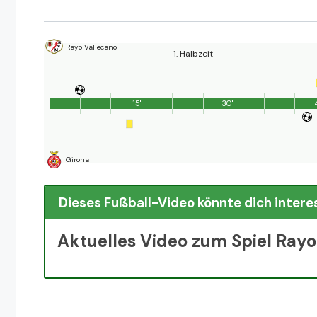
Rayo Vallecano
1. Halbzeit
15'
30'
Girona
Dieses Fußball-Video könnte dich intere
Aktuelles Video zum Spiel Rayo