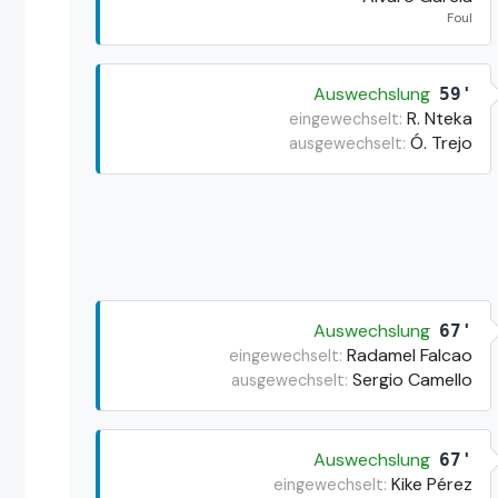
Foul
Auswechslung
59'
R. Nteka
eingewechselt:
Ó. Trejo
ausgewechselt:
Auswechslung
67'
Radamel Falcao
eingewechselt:
Sergio Camello
ausgewechselt:
Auswechslung
67'
Kike Pérez
eingewechselt: