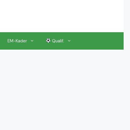
EM-Kader
Qualif.
EM 2024 Gruppenauslosung
EM 2024 Kalender, Termine
EM 2024 Anstoßzeiten & Uhrzeiten
EM 2024 Tickets Preise & Eintrittskarten