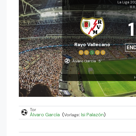
La Liga 2
11.1
1
Rayo Vallecano
EN
U
U
S
U
U
Álvaro García
5'
H
Tor
Álvaro García
(
:
Isi Palazón
)
Vorlage