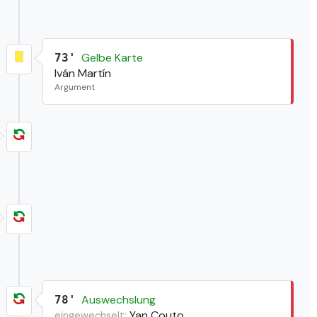
Gelbe Karte
73'
Iván Martín
Argument
Auswechslung
78'
Yan Couto
eingewechselt: