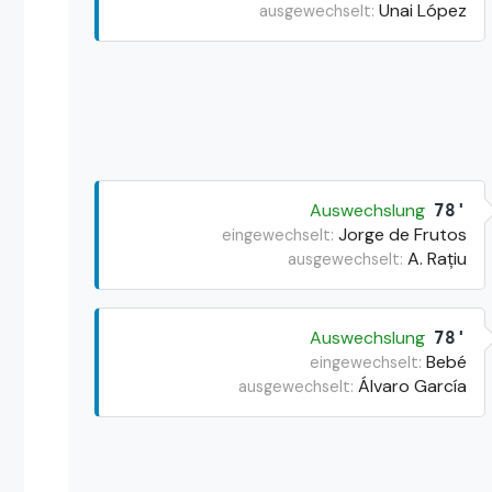
Unai López
ausgewechselt:
Auswechslung
78'
Jorge de Frutos
eingewechselt:
A. Rațiu
ausgewechselt:
Auswechslung
78'
Bebé
eingewechselt:
Álvaro García
ausgewechselt: