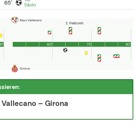
65'
Sávio
Rayo Vallecano
2. Halbzeit
45'
60'
75'
90'
Girona
ssieren:
 Vallecano – Girona