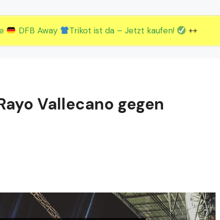
2.EM Spieltag vom 19. bis 22.06.
3.EM Spieltag vom 23. bis 26.06.
ue
DFB Away
Trikot ist da – Jetzt kaufen!
++
 Rayo Vallecano gegen