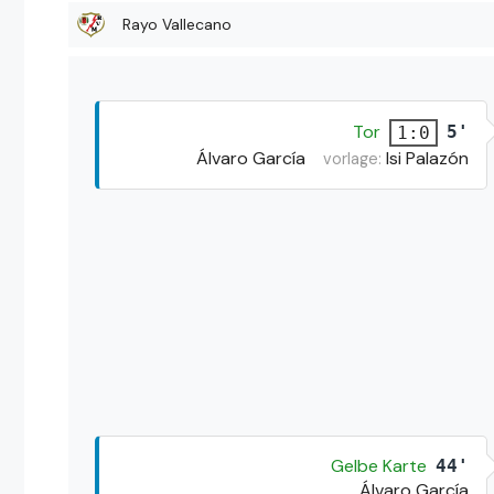
Rayo Vallecano
Tor
5'
1:0
Álvaro García
Isi Palazón
vorlage:
Gelbe Karte
44'
Álvaro García