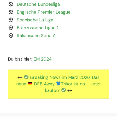
Deutsche Bundesliga
Englische Premier League
Spanische La Liga
Französische Ligue 1
Italienische Serie A
Du bist hier:
EM 2024
++
Breaking News im März 2026: Das
neue
DFB Away
Trikot ist da – Jetzt
kaufen!
++