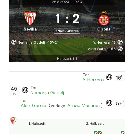
26.8.2023
-
19:30
1
:
2
Sevilla
Girona
ENDERGEBNIS
Nemanja Gudelj
45'+2'
Y. Herrera
16'
Aleix García
56'
Halbzeit: 1-1
Tor
16'
Y. Herrera
Tor
45'
Nemanja Gudelj
+2
Tor
56'
Aleix García
(
Arnau Martínez
)
Vorlage:
1. Halbzeit
2. Halbzeit