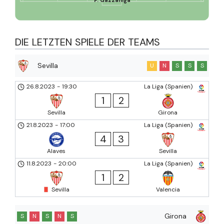
DIE LETZTEN SPIELE DER TEAMS
Sevilla
U
N
S
S
S
26.8.2023
-
19:30
La Liga (Spanien)
1
2
Sevilla
Girona
21.8.2023
-
17:00
La Liga (Spanien)
4
3
Alaves
Sevilla
11.8.2023
-
20:00
La Liga (Spanien)
1
2
Sevilla
Valencia
Girona
S
N
S
N
S