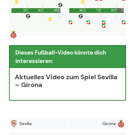
15'
30'
45'
2'
60'
75'
90'
7'
Dieses Fußball-Video könnte dich
interessieren:
Aktuelles Video zum Spiel Sevilla
– Girona
Sevilla
Girona