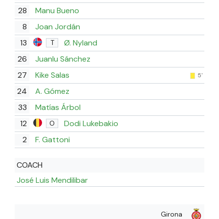
28
Manu Bueno
8
Joan Jordán
13
Ø. Nyland
T
26
Juanlu Sánchez
27
Kike Salas
5'
24
A. Gómez
33
Matías Árbol
12
Dodi Lukebakio
O
2
F. Gattoni
COACH
José Luis Mendilibar
Girona