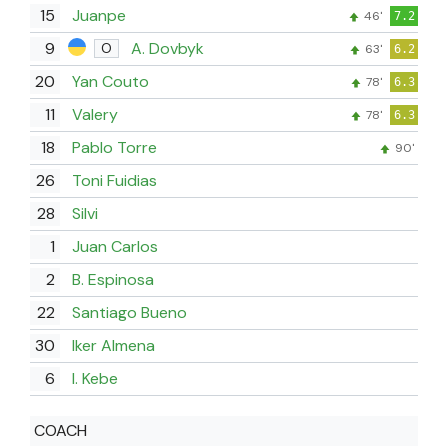
15
Juanpe
46'
7.2
9
A. Dovbyk
O
63'
6.2
20
Yan Couto
78'
6.3
11
Valery
78'
6.3
18
Pablo Torre
90'
26
Toni Fuidias
28
Silvi
1
Juan Carlos
2
B. Espinosa
22
Santiago Bueno
30
Iker Almena
6
I. Kebe
COACH