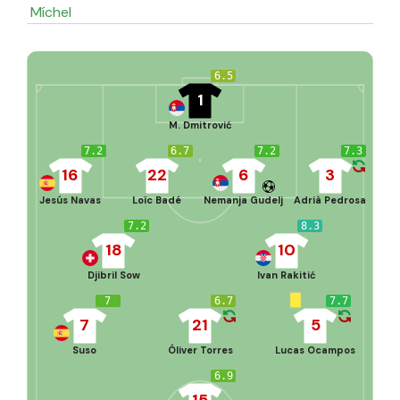
Míchel
6.5
1
M. Dmitrović
7.2
6.7
7.2
7.3
16
22
6
3
Jesús Navas
Loïc Badé
Nemanja Gudelj
Adrià Pedrosa
7.2
8.3
18
10
Djibril Sow
Ivan Rakitić
7
6.7
7.7
7
21
5
Suso
Óliver Torres
Lucas Ocampos
6.9
15