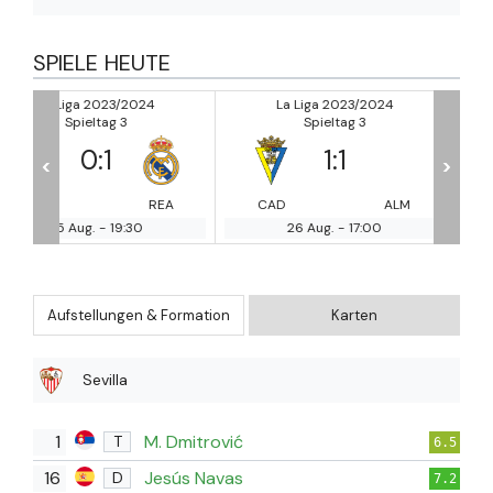
SPIELE HEUTE
La Liga 2023/2024
La Liga 2023/2024
Spieltag 3
Spieltag 3
1
:
1
3
:
2
<
>
REA
CAD
ALM
GRA
MA
26 Aug.
-
17:00
26 Aug.
-
17:30
Aufstellungen & Formation
Karten
Sevilla
1
M. Dmitrović
T
6.5
16
Jesús Navas
D
7.2