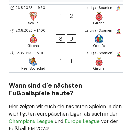
26.8.2023
-
19:30
La Liga (Spanien)
1
2
Sevilla
Girona
20.8.2023
-
17:00
La Liga (Spanien)
3
0
Girona
Getafe
12.8.2023
-
15:00
La Liga (Spanien)
1
1
Real Sociedad
Girona
Wann sind die nächsten
Fußballspiele heute?
Hier zeigen wir euch die nächsten Spielen in den
wichtigsten europäischen Ligen als auch in der
Champions League
und
Europa League
vor der
Fußball EM 2024!