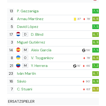
13
P. Gazzaniga
7.5
4
Arnau Martínez
37'
78'
6.6
5
David López
7.5
17
D. Blind
D
6.7
3
Miguel Gutiérrez
6.9
14
Aleix García
M
56'
7.5
8
V. Tsygankov
O
78'
6.6
21
Y. Herrera
M
16'
46'
7.2
23
Iván Martín
6.7
16
Sávio
90'
6.9
7
C. Stuani
63'
6.3
ERSATZSPIELER