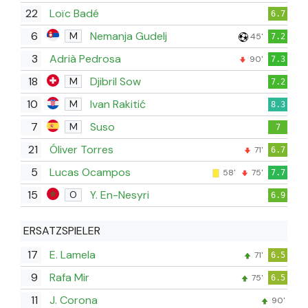
22
Loïc Badé
6.7
6
Nemanja Gudelj
M
45'
7.2
3
Adrià Pedrosa
90'
7.3
18
Djibril Sow
M
7.2
10
Ivan Rakitić
M
8.3
7
Suso
M
7
21
Óliver Torres
71'
6.7
5
Lucas Ocampos
58'
75'
7.7
15
Y. En-Nesyri
O
6.9
ERSATZSPIELER
17
E. Lamela
71'
6.5
9
Rafa Mir
75'
6.5
11
J. Corona
90'