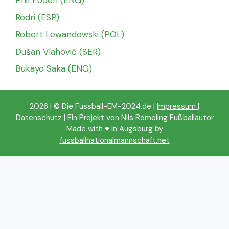
Phil Foden (ENG)
Rodri (ESP)
Robert Lewandowski (POL)
Dušan Vlahović (SER)
Bukayo Saka (ENG)
2026 | © Die Fussball-EM-2024.de |
Impressum
|
Datenschutz
| Ein Projekt von
Nils Römeling Fußballautor
Made with ♥️ in Augsburg by
fussballnationalmannschaft.net