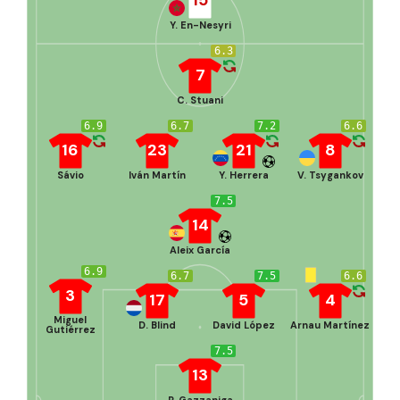
Y. En-Nesyri
6.3
7
C. Stuani
6.9
6.7
7.2
6.6
16
23
21
8
Sávio
Iván Martín
Y. Herrera
V. Tsygankov
7.5
14
Aleix García
6.9
6.7
7.5
6.6
3
17
5
4
Miguel
D. Blind
David López
Arnau Martínez
Gutiérrez
7.5
13
P. Gazzaniga