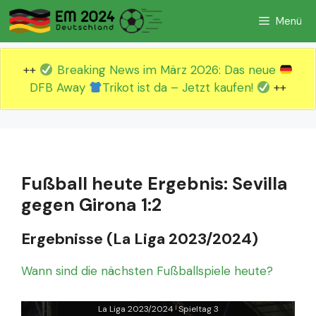
Zum
Menü
Inhalt
springen
++
Breaking News im März 2026: Das neue
DFB Away
Trikot ist da – Jetzt kaufen!
++
Fußball heute Ergebnis: Sevilla
gegen Girona 1:2
Ergebnisse (La Liga 2023/2024)
Wann sind die nächsten Fußballspiele heute?
La Liga 2023/2024
Spieltag 3
|