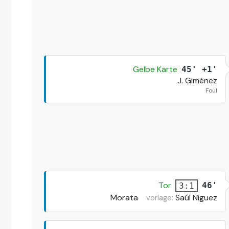
Gelbe Karte
45' +1'
J. Giménez
Foul
Tor
46'
3:1
Morata
Saúl Ñíguez
vorlage: