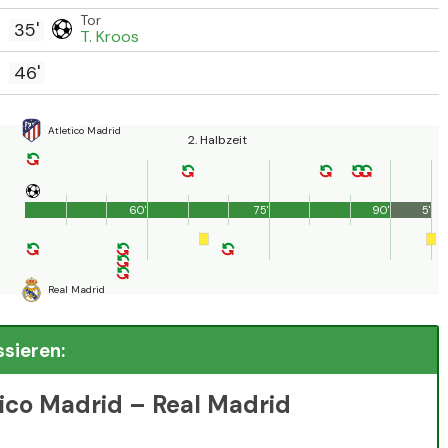
Tor
35'
T. Kroos
46'
Atletico Madrid
2. Halbzeit
60'
75'
90'
5'
Real Madrid
ssieren:
tico Madrid – Real Madrid