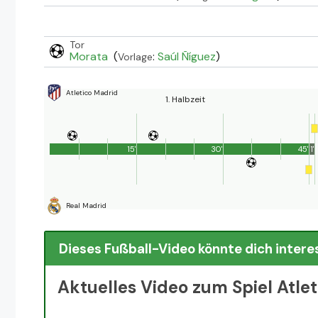
Tor
Morata
(
:
Saúl Ñíguez
)
Vorlage
Atletico Madrid
1. Halbzeit
15'
30'
45'
1'
Real Madrid
Dieses Fußball-Video könnte dich intere
Aktuelles Video zum Spiel Atle