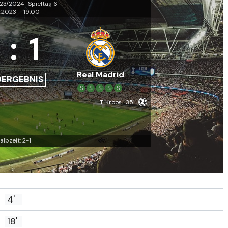
023/2024
Spieltag 6
|
9.2023
-
19:00
3
:
1
Real Madrid
DERGEBNIS
S
S
S
S
S
T. Kroos
35'
albzeit: 2-1
4'
18'