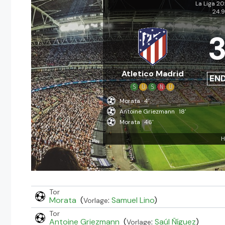
La Liga 2
24.
Atletico Madrid
EN
S
U
S
N
U
Morata
4'
Antoine Griezmann
18'
Morata
46'
H
Tor
Morata
(
:
Samuel Lino
)
Vorlage
Tor
Antoine Griezmann
(
:
Saúl Ñíguez
)
Vorlage