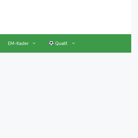
EM-Kader
Qualif.
EM 2024 Gruppenauslosung
EM 2024 Kalender, Termine
EM 2024 Anstoßzeiten & Uhrzeiten
EM 2024 Tickets Preise & Eintrittskarten