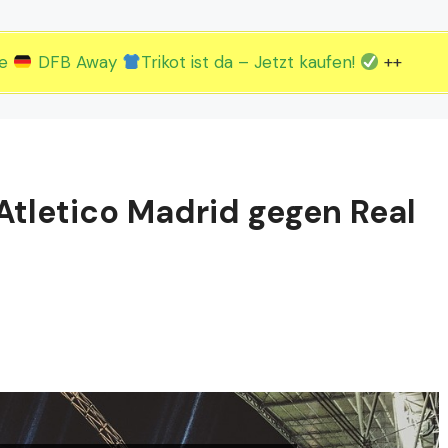
2.EM Spieltag vom 19. bis 22.06.
3.EM Spieltag vom 23. bis 26.06.
ue
DFB Away
Trikot ist da – Jetzt kaufen!
++
Atletico Madrid gegen Real