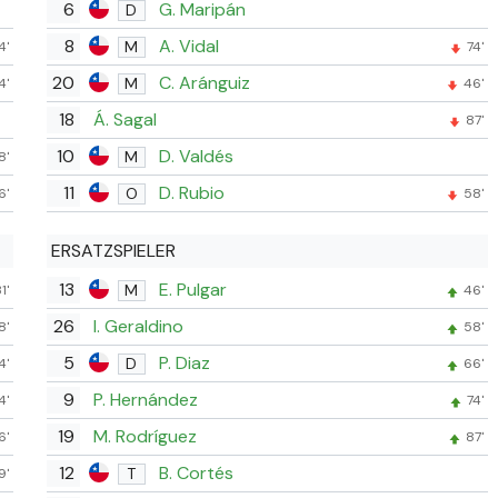
6
G. Maripán
D
8
A. Vidal
M
4'
74'
20
C. Aránguiz
M
4'
46'
18
Á. Sagal
87'
10
D. Valdés
M
8'
11
D. Rubio
O
6'
58'
ERSATZSPIELER
13
E. Pulgar
M
1'
46'
26
I. Geraldino
8'
58'
5
P. Diaz
D
4'
66'
9
P. Hernández
4'
74'
19
M. Rodríguez
6'
87'
12
B. Cortés
T
9'