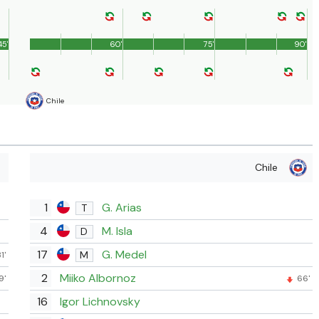
45'
60'
75'
90'
Chile
Chile
1
G. Arias
T
4
M. Isla
D
17
G. Medel
M
1'
2
Miiko Albornoz
9'
66'
16
Igor Lichnovsky