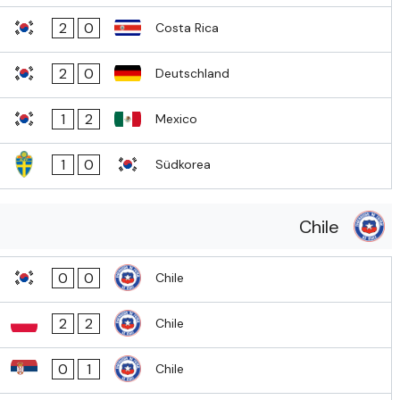
2
0
Costa Rica
2
0
Deutschland
1
2
Mexico
1
0
Südkorea
Chile
0
0
Chile
2
2
Chile
0
1
Chile