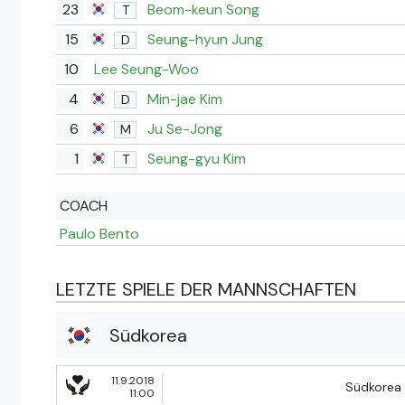
23
Beom-keun Song
T
15
Seung-hyun Jung
D
10
Lee Seung-Woo
4
Min-jae Kim
D
6
Ju Se-Jong
M
1
Seung-gyu Kim
T
COACH
Paulo Bento
LETZTE SPIELE DER MANNSCHAFTEN
Südkorea
11.9.2018
Südkorea
11:00