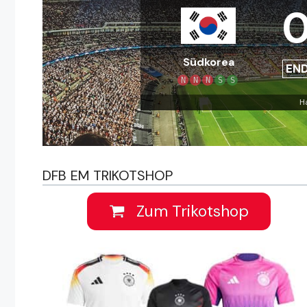
Südkorea
EN
N
N
N
S
S
H
DFB EM TRIKOTSHOP
Zum Trikotshop