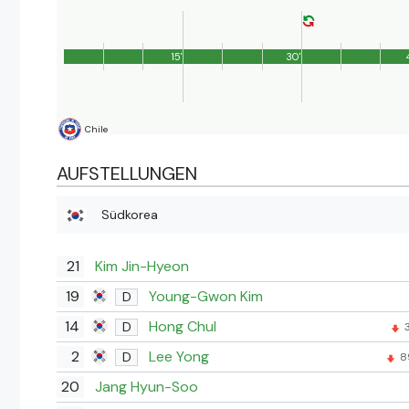
15'
30'
Chile
AUFSTELLUNGEN
Südkorea
21
Kim Jin-Hyeon
19
Young-Gwon Kim
D
14
Hong Chul
D
3
2
Lee Yong
D
8
20
Jang Hyun-Soo