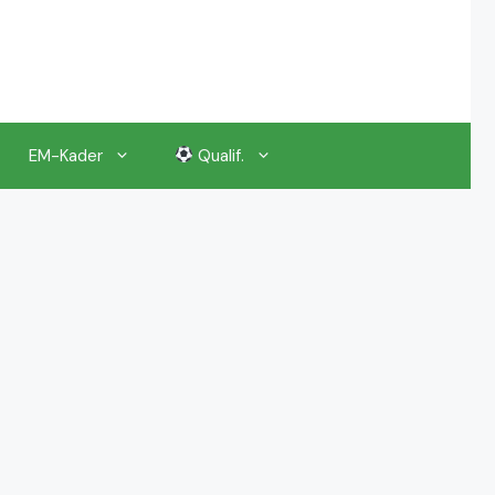
EM-Kader
Qualif.
EM 2024 Gruppenauslosung
EM 2024 Kalender, Termine
EM 2024 Anstoßzeiten & Uhrzeiten
EM 2024 Tickets Preise & Eintrittskarten