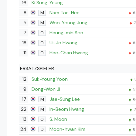
16
Ki Sung-Yeung
8
Nam Tae-Hee
M
6
5
Woo-Young Jung
M
7
7
Heung-min Son
O
18
Ui-Jo Hwang
O
5
11
Hee-Chan Hwang
O
8
ERSATZSPIELER
12
Suk-Young Yoon
3
9
Dong-Won Ji
5
17
Jae-Sung Lee
M
6
22
In-Beom Hwang
M
7
13
S. Moon
O
8
24
Moon-hwan Kim
D
8