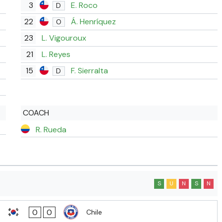
3
E. Roco
D
22
Á. Henríquez
O
23
L. Vigouroux
21
L. Reyes
15
F. Sierralta
D
COACH
R. Rueda
S
U
N
S
N
0
0
Chile