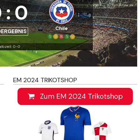
0
:
0
Chile
DERGEBNIS
S
U
N
S
U
albzeit: 0-0
EM 2024 TRIKOTSHOP
Zum EM 2024 Trikotshop