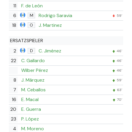
11
F. de León
6
Rodrigo Saravia
M
59'
18
J. Martinez
O
ERSATZSPIELER
2
C. Jiménez
D
46'
22
C. Gallardo
46'
Wilber Pérez
46'
8
J. Márquez
59'
7
M. Ceballos
63'
16
E. Macal
70'
20
E. Guerra
23
P. López
4
M. Moreno