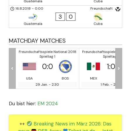
Guatemala
Cuba
16.8.2018
-
0:00
Freundschaft
3
0
Guatemala
Cuba
MATCHDAY MATCHES
nal 2018
Freundschaftsspiele National 2018
Freundschaftsspiele National
Spieltag 1
Spieltag 1
1
:
0
3
:
0
<
>
BOS
MEX
BOS
SAU
MO
1 Feb.
-
2:00
26 Feb.
-
17:30
Du bist hier:
EM 2024
++
Breaking News im März 2026: Das