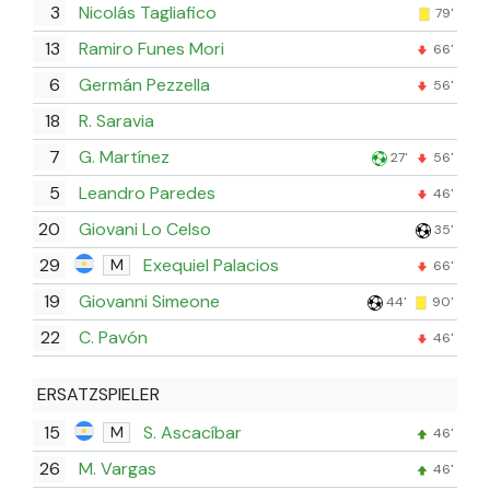
3
Nicolás Tagliafico
79'
13
Ramiro Funes Mori
66'
6
Germán Pezzella
56'
18
R. Saravia
7
G. Martínez
27'
56'
5
Leandro Paredes
46'
20
Giovani Lo Celso
35'
29
Exequiel Palacios
M
66'
19
Giovanni Simeone
44'
90'
22
C. Pavón
46'
ERSATZSPIELER
15
S. Ascacíbar
M
46'
26
M. Vargas
46'