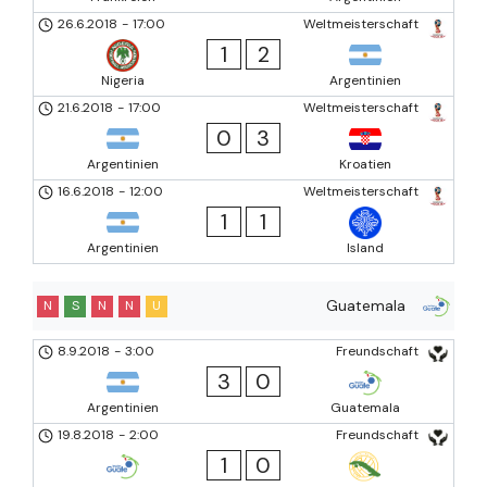
26.6.2018
-
17:00
Weltmeisterschaft
1
2
Nigeria
Argentinien
21.6.2018
-
17:00
Weltmeisterschaft
0
3
Argentinien
Kroatien
16.6.2018
-
12:00
Weltmeisterschaft
1
1
Argentinien
Island
Guatemala
N
S
N
N
U
8.9.2018
-
3:00
Freundschaft
3
0
Argentinien
Guatemala
19.8.2018
-
2:00
Freundschaft
1
0