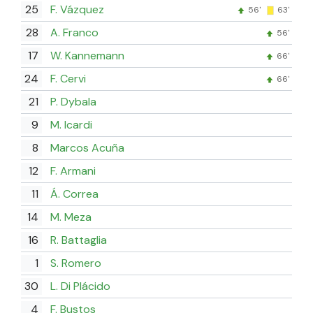
25
F. Vázquez
56'
63'
28
A. Franco
56'
17
W. Kannemann
66'
24
F. Cervi
66'
21
P. Dybala
9
M. Icardi
8
Marcos Acuña
12
F. Armani
11
Á. Correa
14
M. Meza
16
R. Battaglia
1
S. Romero
30
L. Di Plácido
4
F. Bustos