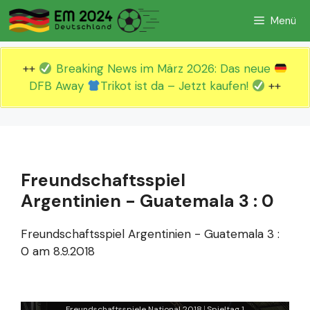
Zum
Menü
Inhalt
springen
++
Breaking News im März 2026: Das neue
DFB Away
Trikot ist da – Jetzt kaufen!
++
Freundschaftsspiel
Argentinien - Guatemala 3 : 0
Freundschaftsspiel Argentinien - Guatemala 3 :
0 am 8.9.2018
Freundschaftsspiele National 2018
Spieltag 1
|