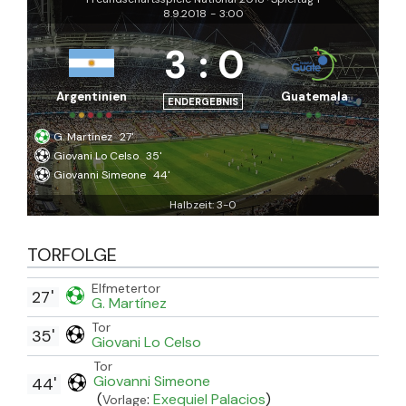
8.9.2018
-
3:00
3
:
0
Argentinien
Guatemala
ENDERGEBNIS
G. Martínez
27'
Giovani Lo Celso
35'
Giovanni Simeone
44'
Halbzeit: 3-0
TORFOLGE
Elfmetertor
27'
G. Martínez
Tor
35'
Giovani Lo Celso
Tor
Giovanni Simeone
44'
(
:
Exequiel Palacios
)
Vorlage