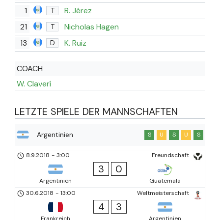
1
R. Jérez
T
21
Nicholas Hagen
T
13
K. Ruiz
D
COACH
W. Claverí
LETZTE SPIELE DER MANNSCHAFTEN
Argentinien
S
U
S
U
S
8.9.2018
-
3:00
Freundschaft
3
0
Argentinien
Guatemala
30.6.2018
-
13:00
Weltmeisterschaft
4
3
Frankreich
Argentinien