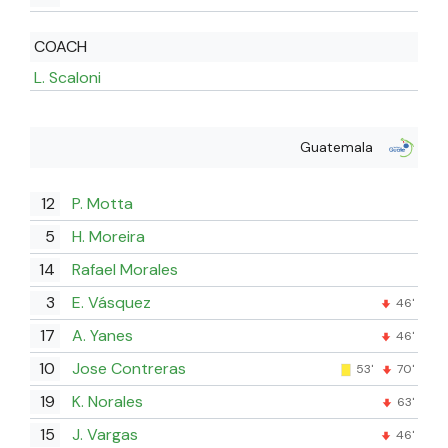
COACH
L. Scaloni
Guatemala
12
P. Motta
5
H. Moreira
14
Rafael Morales
3
E. Vásquez
46'
17
A. Yanes
46'
10
Jose Contreras
53'
70'
19
K. Norales
63'
15
J. Vargas
46'