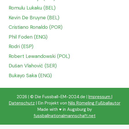
Romulu Lukaku (BEL)
Kevin De Bruyne (BEL)
Cristiano Ronaldo (POR)
Phil Foden (ENG)
Rodri (ESP)
Robert Lewandowski (POL)
Dušan Vlahović (SER)
Bukayo Saka (ENG)
2026 | © Die Fussball-EM-2024.de |
Impressum
|
Datenschutz
| Ein Projekt von
Nils Römeling Fußballautor
Made with ♥️ in Augsburg by
fussballnationalmannschaft.net