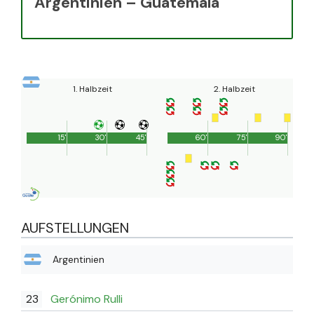
Argentinien – Guatemala
1. Halbzeit
2. Halbzeit
15'
30'
45'
60'
75'
90'
AUFSTELLUNGEN
Argentinien
23
Gerónimo Rulli