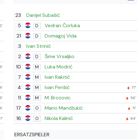
23
Danijel Subašić
5
Vedran Ćorluka
D
2'
21
Domagoj Vida
D
3
Ivan Strinić
2
Šime Vrsaljko
D
10
Luka Modrić
M
8'
7
Ivan Rakitić
M
4
Ivan Perišić
M
4'
77'
11
M. Brozovic
M
8'
56'
17
Mario Mandžukić
O
4'
71'
16
Nikola Kalinić
O
7'
64'
ERSATZSPIELER