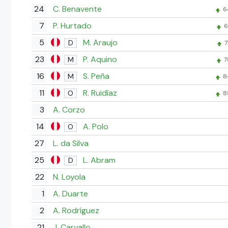
24
C. Benavente
6
7
P. Hurtado
6
5
M. Araujo
D
7
23
P. Aquino
M
7
16
S. Peña
M
8
11
R. Ruidíaz
O
8
3
A. Corzo
14
A. Polo
O
27
L. da Silva
25
L. Abram
D
22
N. Loyola
1
A. Duarte
2
A. Rodríguez
21
J. Carvallo