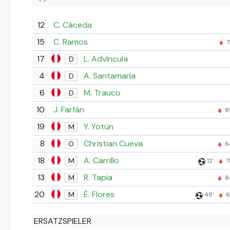
12
C. Cáceda
15
C. Ramos
7
17
L. Advíncula
D
4
A. Santamaría
D
6
M. Trauco
D
10
J. Farfán
8
19
Y. Yotún
M
8
Christian Cueva
O
6
18
A. Carrillo
M
12'
7
13
R. Tapia
M
8
20
É. Flores
M
48'
6
ERSATZSPIELER