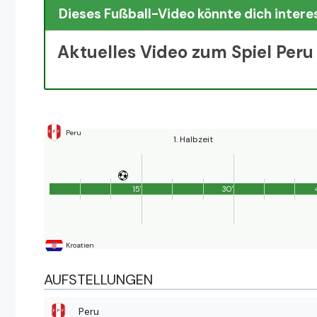
Dieses Fußball-Video könnte dich intere
Aktuelles Video zum Spiel Peru
Peru
1. Halbzeit
15'
30'
Kroatien
AUFSTELLUNGEN
Peru