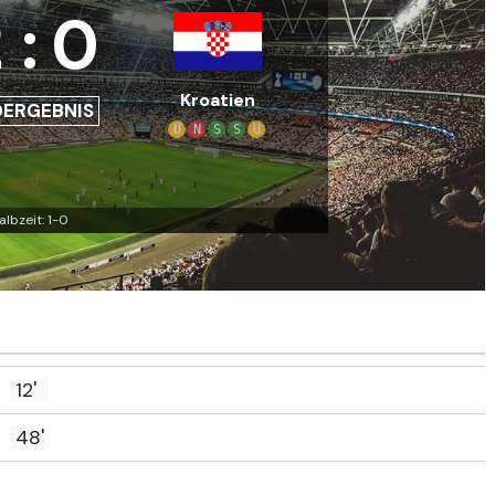
2
:
0
Kroatien
DERGEBNIS
U
N
S
S
U
albzeit: 1-0
12'
48'