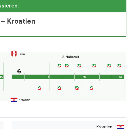
ssieren:
 – Kroatien
Peru
2. Halbzeit
45'
60'
75'
90'
Kroatien
Kroatien