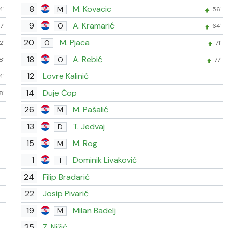
8
M. Kovacic
M
4'
56'
9
A. Kramarić
O
7'
64'
20
M. Pjaca
O
2'
71'
18
A. Rebić
O
8'
77'
12
Lovre Kalinić
4'
14
Duje Čop
8'
26
M. Pašalić
M
13
T. Jedvaj
D
15
M. Rog
M
1
Dominik Livaković
T
24
Filip Bradarić
22
Josip Pivarić
19
Milan Badelj
M
25
Z. Nižić