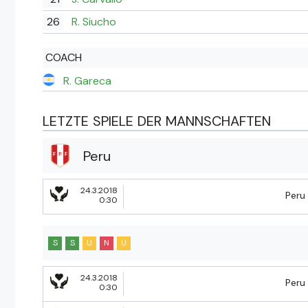
26
R. Siucho
COACH
R. Gareca
LETZTE SPIELE DER MANNSCHAFTEN
Peru
24.3.2018
Peru
0:30
S
S
U
N
U
24.3.2018
Peru
0:30