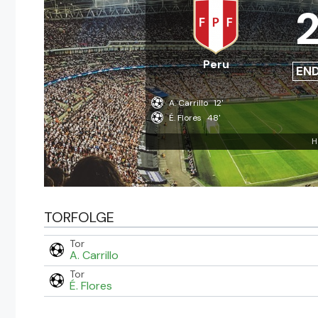
Peru
EN
A. Carrillo
12'
É. Flores
48'
H
TORFOLGE
Tor
A. Carrillo
Tor
É. Flores