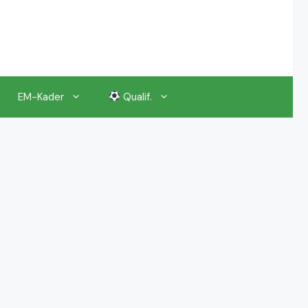
EM-Kader
Qualif.
EM 2024 Gruppenauslosung
EM 2024 Kalender, Termine
EM 2024 Anstoßzeiten & Uhrzeiten
EM 2024 Tickets Preise & Eintrittskarten