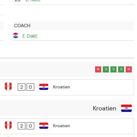
COACH
Z. Dalić
N
S
S
S
N
2
0
Kroatien
Kroatien
2
0
Kroatien