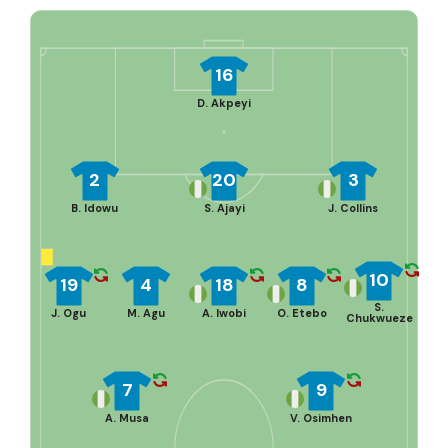
16
D. Akpeyi
2
20
3
B. Idowu
S. Ajayi
J. Collins
10
19
4
18
8
S.
J. Ogu
M. Agu
A. Iwobi
O. Etebo
Chukwueze
7
9
A. Musa
V. Osimhen