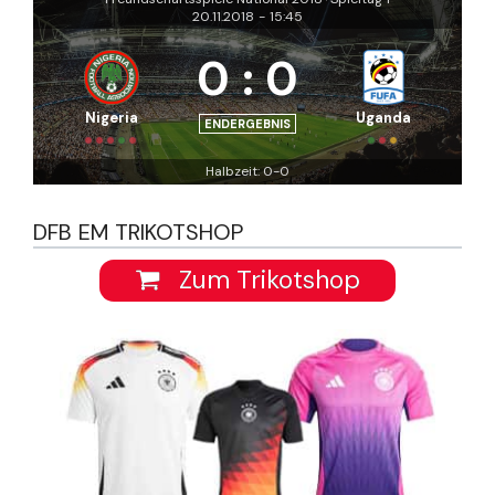
20.11.2018
-
15:45
0
:
0
Nigeria
Uganda
ENDERGEBNIS
Halbzeit: 0-0
DFB EM TRIKOTSHOP
Zum Trikotshop