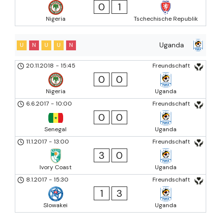
0
1
Nigeria
Tschechische Republik
Uganda
U
N
U
U
N
20.11.2018
-
15:45
Freundschaft
0
0
Nigeria
Uganda
6.6.2017
-
10:00
Freundschaft
0
0
Senegal
Uganda
11.1.2017
-
13:00
Freundschaft
3
0
Ivory Coast
Uganda
8.1.2017
-
15:30
Freundschaft
1
3
Slowakei
Uganda