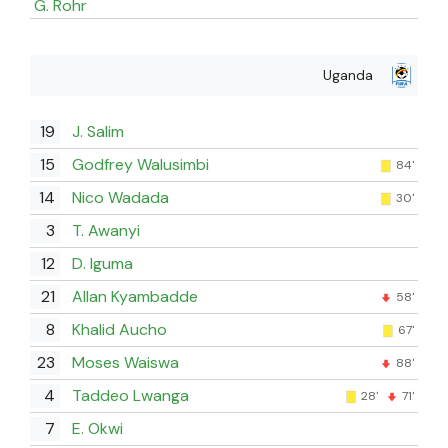
G. Rohr
Uganda
19
J. Salim
15
Godfrey Walusimbi
84'
14
Nico Wadada
30'
3
T. Awanyi
12
D. Iguma
21
Allan Kyambadde
58'
8
Khalid Aucho
67'
23
Moses Waiswa
88'
4
Taddeo Lwanga
28'
71'
7
E. Okwi