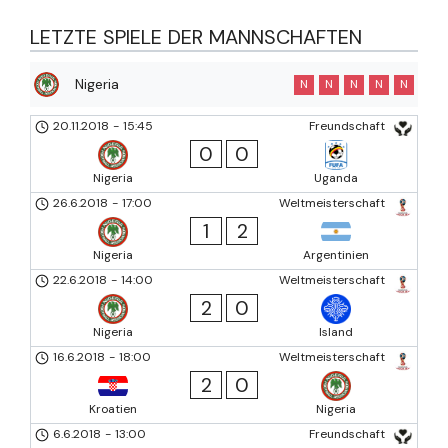
LETZTE SPIELE DER MANNSCHAFTEN
Nigeria
N
N
N
N
N
20.11.2018
-
15:45
Freundschaft
0
0
Nigeria
Uganda
26.6.2018
-
17:00
Weltmeisterschaft
1
2
Nigeria
Argentinien
22.6.2018
-
14:00
Weltmeisterschaft
2
0
Nigeria
Island
16.6.2018
-
18:00
Weltmeisterschaft
2
0
Kroatien
Nigeria
6.6.2018
-
13:00
Freundschaft