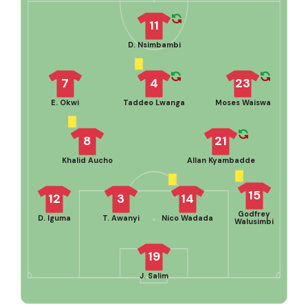
11
D. Nsimbambi
7
4
23
E. Okwi
Taddeo Lwanga
Moses Waiswa
8
21
Khalid Aucho
Allan Kyambadde
15
12
3
14
Godfrey
D. Iguma
T. Awanyi
Nico Wadada
Walusimbi
19
J. Salim