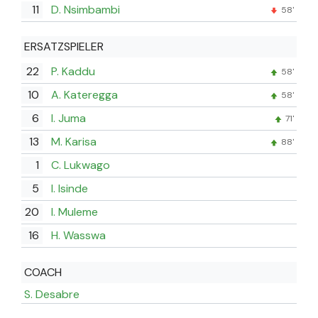
11
D. Nsimbambi
58'
ERSATZSPIELER
22
P. Kaddu
58'
10
A. Kateregga
58'
6
I. Juma
71'
13
M. Karisa
88'
1
C. Lukwago
5
I. Isinde
20
I. Muleme
16
H. Wasswa
COACH
S. Desabre