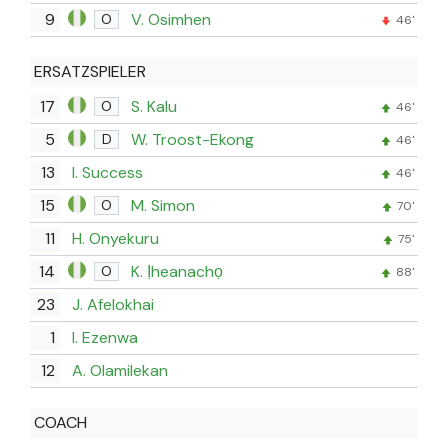
9
V. Osimhen
O
46'
ERSATZSPIELER
17
S. Kalu
O
46'
5
W. Troost-Ekong
D
46'
13
I. Success
46'
15
M. Simon
O
70'
11
H. Onyekuru
75'
14
K. Ịheanachọ
O
88'
23
J. Afelokhai
1
I. Ezenwa
12
A. Olamilekan
COACH