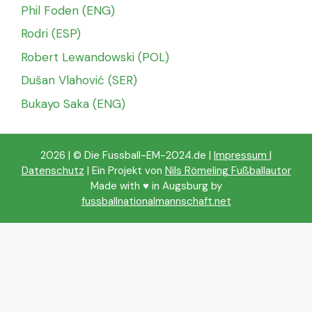
Phil Foden (ENG)
Rodri (ESP)
Robert Lewandowski (POL)
Dušan Vlahović (SER)
Bukayo Saka (ENG)
2026 | © Die Fussball-EM-2024.de |
Impressum
|
Datenschutz
| Ein Projekt von
Nils Römeling Fußballautor
Made with ♥️ in Augsburg by
fussballnationalmannschaft.net