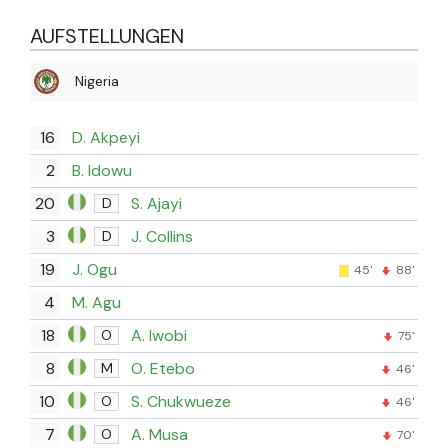
AUFSTELLUNGEN
Nigeria
16
D. Akpeyi
2
B. Idowu
20
S. Ajayi
D
3
J. Collins
D
19
J. Ogu
45'
88'
4
M. Agu
18
A. Iwobi
O
75'
8
O. Etebo
M
46'
10
S. Chukwueze
O
46'
7
A. Musa
O
70'