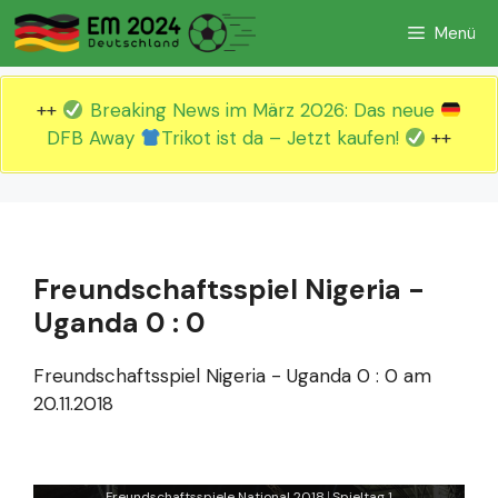
Zum
Menü
Inhalt
springen
++
Breaking News im März 2026: Das neue
DFB Away
Trikot ist da – Jetzt kaufen!
++
Freundschaftsspiel Nigeria -
Uganda 0 : 0
Freundschaftsspiel Nigeria - Uganda 0 : 0 am
20.11.2018
Freundschaftsspiele National 2018
Spieltag 1
|