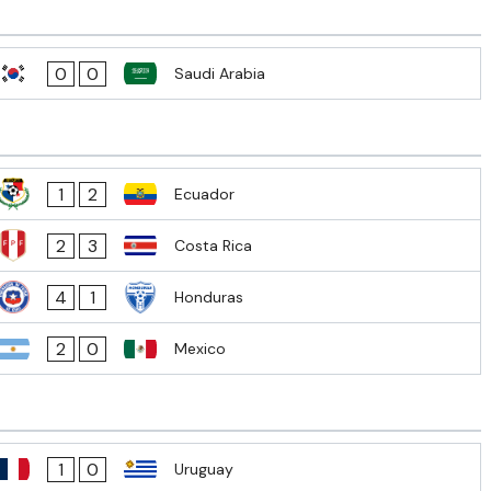
0
0
Saudi Arabia
1
2
Ecuador
2
3
Costa Rica
4
1
Honduras
2
0
Mexico
1
0
Uruguay