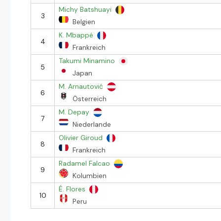
Michy Batshuayi
3
Belgien
K. Mbappé
4
Frankreich
Takumi Minamino
5
Japan
M. Arnautović
6
Österreich
M. Depay
7
Niederlande
Olivier Giroud
8
Frankreich
Radamel Falcao
9
Kolumbien
É. Flores
10
Peru