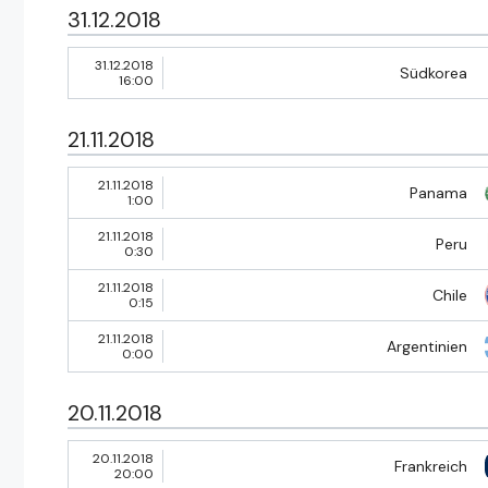
31.12.2018
31.12.2018
Südkorea
16:00
21.11.2018
21.11.2018
Panama
1:00
21.11.2018
Peru
0:30
21.11.2018
Chile
0:15
21.11.2018
Argentinien
0:00
20.11.2018
20.11.2018
Frankreich
20:00