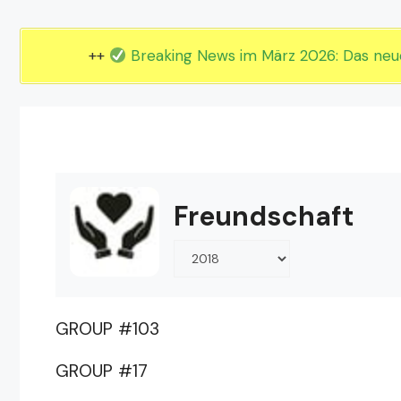
EM 2024 Gruppe E
EM 2024 Gruppe F
++
Breaking News im März 2026: Das ne
Freundschaft
GROUP #103
GROUP #17