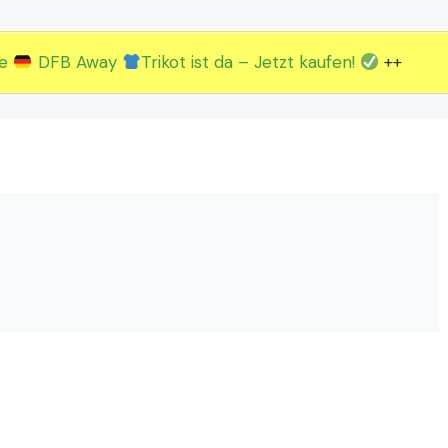
2.EM Spieltag vom 19. bis 22.06.
3.EM Spieltag vom 23. bis 26.06.
ue
DFB Away
Trikot ist da – Jetzt kaufen!
++