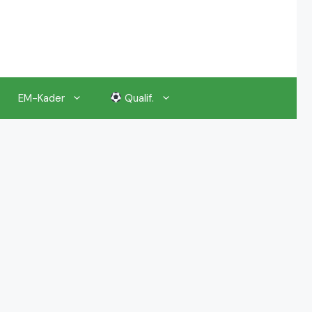
EM-Kader
Qualif.
EM 2024 Gruppenauslosung
EM 2024 Kalender, Termine
EM 2024 Anstoßzeiten & Uhrzeiten
EM 2024 Tickets Preise & Eintrittskarten