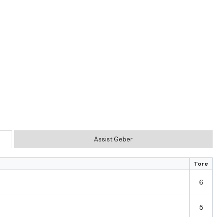
Assist Geber
Tore
6
5