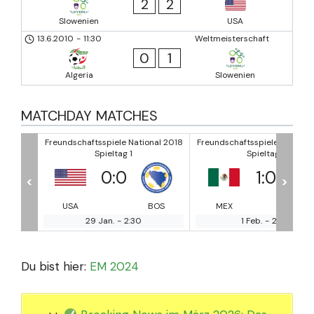
2
2
Slowenien
USA
13.6.2010
-
11:30
Weltmeisterschaft
0
1
Algeria
Slowenien
MATCHDAY MATCHES
nal 2018
Freundschaftsspiele National 2018
Freundschaftsspiele National
Spieltag 1
Spieltag 1
1
:
0
3
:
0
<
>
BOS
MEX
BOS
SAU
MO
1 Feb.
-
2:00
26 Feb.
-
17:30
Du bist hier:
EM 2024