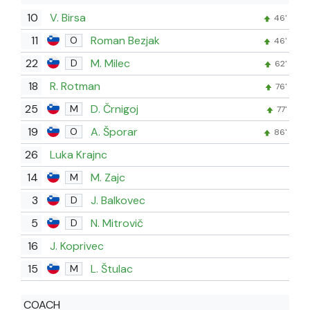
10
V. Birsa
46'
11
Roman Bezjak
O
46'
22
M. Milec
D
62'
18
R. Rotman
76'
25
D. Črnigoj
M
77'
19
A. Šporar
O
86'
26
Luka Krajnc
14
M. Zajc
M
3
J. Balkovec
D
5
N. Mitrovič
D
16
J. Koprivec
15
L. Štulac
M
COACH