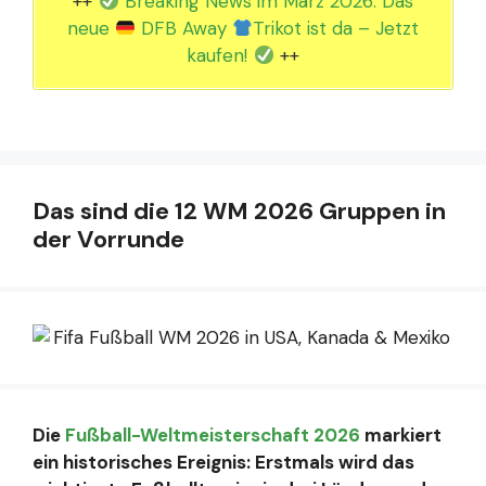
++
Breaking News im März 2026: Das
neue
DFB Away
Trikot ist da – Jetzt
kaufen!
++
Das sind die 12 WM 2026 Gruppen in
der Vorrunde
Die
Fußball-Weltmeisterschaft 2026
markiert
ein historisches Ereignis: Erstmals wird das