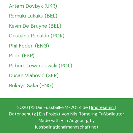
Artem Dovbyk (UKR)
Romulu Lukaku (BEL)
Kevin De Bruyne (BEL)
Cristiano Ronaldo (POR)
Phil Foden (ENG)
Rodri (ESP)
Robert Lewandowski (POL)
Dušan Vlahović (SER)
Bukayo Saka (ENG)
2026 | © Die Fussball-EM-2024.de |
Impressum
|
Datenschutz
| Ein Projekt von
Nils Römeling Fußballautor
Made with ♥️ in Augsburg by
fussballnationalmannschaft.net