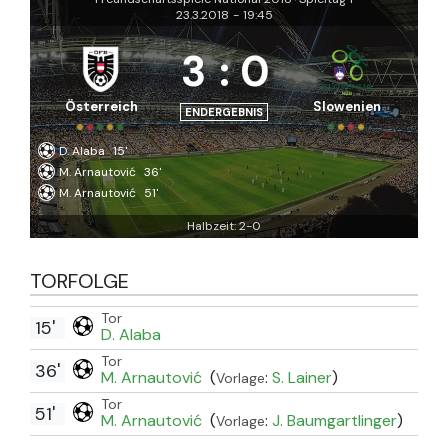
23.3.2018
-
19:45
3
:
0
Österreich
Slowenien
ENDERGEBNIS
D. Alaba
15'
M. Arnautović
36'
M. Arnautović
51'
Halbzeit: 2-0
TORFOLGE
Tor
15'
D. Alaba
Tor
36'
M. Arnautović
(
:
S. Lainer
)
Vorlage
Tor
51'
M. Arnautović
(
:
J. Baumgartlinger
)
Vorlage