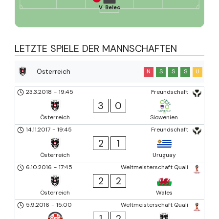
V. Belec
LETZTE SPIELE DER MANNSCHAFTEN
Österreich
N
S
S
S
U
23.3.2018
-
19:45
Freundschaft
3
0
Österreich
Slowenien
14.11.2017
-
19:45
Freundschaft
2
1
Österreich
Uruguay
6.10.2016
-
17:45
Weltmeisterschaft Quali
2
2
Österreich
Wales
5.9.2016
-
15:00
Weltmeisterschaft Quali
1
2