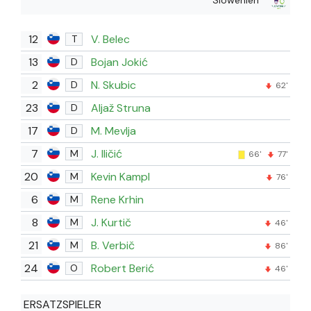
12
V. Belec
T
13
Bojan Jokić
D
2
N. Skubic
D
62'
23
Aljaž Struna
D
17
M. Mevlja
D
7
J. Iličić
M
66'
77'
20
Kevin Kampl
M
76'
6
Rene Krhin
M
8
J. Kurtič
M
46'
21
B. Verbič
M
86'
24
Robert Berić
O
46'
ERSATZSPIELER