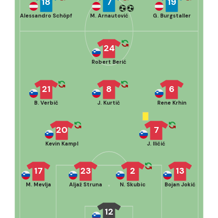
18
7
19
Alessandro Schöpf
M. Arnautović
G. Burgstaller
24
Robert Berić
21
8
6
B. Verbič
J. Kurtič
Rene Krhin
20
7
Kevin Kampl
J. Iličić
17
23
2
13
M. Mevlja
Aljaž Struna
N. Skubic
Bojan Jokić
12