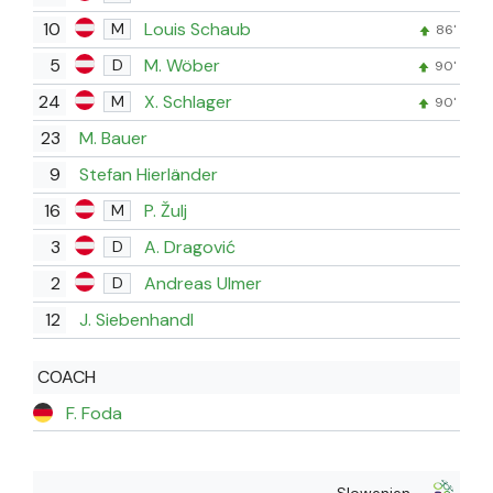
10
Louis Schaub
M
86'
5
M. Wöber
D
90'
24
X. Schlager
M
90'
23
M. Bauer
9
Stefan Hierländer
16
P. Žulj
M
3
A. Dragović
D
2
Andreas Ulmer
D
12
J. Siebenhandl
COACH
F. Foda
Slowenien