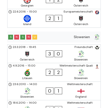
Georgien
Österreich
22.6.2016
-
15:00
Europameisterschaft
2
1
Island
Österreich
Slowenien
S
N
S
N
U
23.3.2018
-
19:45
Freundschaft
3
0
Österreich
Slowenien
4.9.2016
-
15:00
Weltmeisterschaft Quali
2
2
Litauen
Slowenien
23.6.2010
-
14:00
Weltmeisterschaft
0
1
Slowenien
England
18.6.2010
-
14:00
Weltmeisterschaft