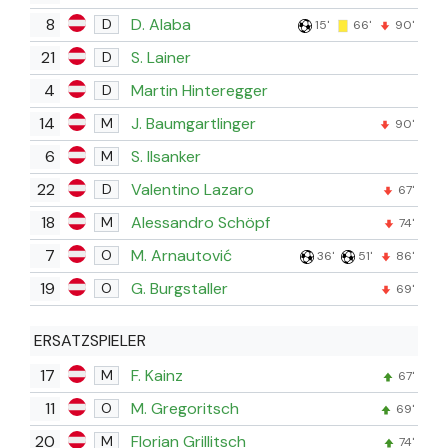
8
D. Alaba
D
15'
66'
90'
21
S. Lainer
D
4
Martin Hinteregger
D
14
J. Baumgartlinger
M
90'
6
S. Ilsanker
M
22
Valentino Lazaro
D
67'
18
Alessandro Schöpf
M
74'
7
M. Arnautović
O
36'
51'
86'
19
G. Burgstaller
O
69'
ERSATZSPIELER
17
F. Kainz
M
67'
11
M. Gregoritsch
O
69'
20
Florian Grillitsch
M
74'