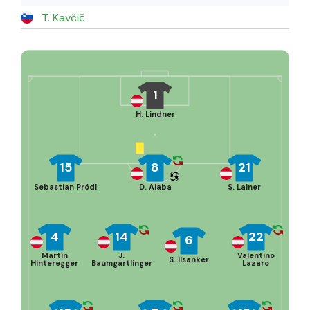
T. Kavčič
1
H. Lindner
15
8
21
Sebastian Prödl
D. Alaba
S. Lainer
4
14
22
6
Martin
J.
Valentino
S. Ilsanker
Hinteregger
Baumgartlinger
Lazaro