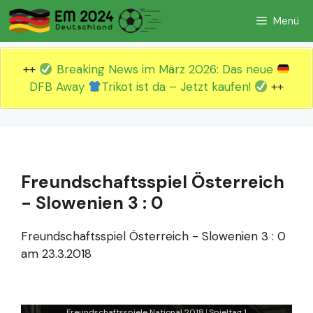
Zum
Menü
Inhalt
springen
++
Breaking News im März 2026: Das neue
DFB Away
Trikot ist da – Jetzt kaufen!
++
Freundschaftsspiel Österreich
- Slowenien 3 : 0
Freundschaftsspiel Österreich - Slowenien 3 : 0
am 23.3.2018
Freundschaftsspiele National 2018
Spieltag 1
|