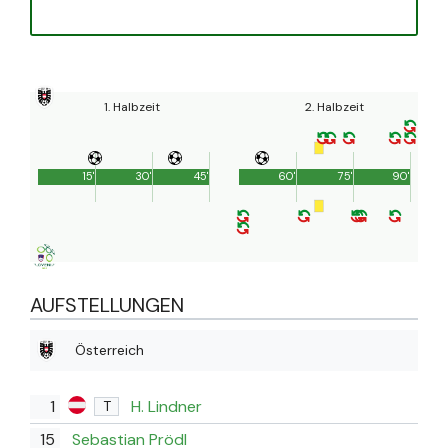
1. Halbzeit
2. Halbzeit
15'
30'
45'
60'
75'
90'
AUFSTELLUNGEN
Österreich
1
H. Lindner
T
15
Sebastian Prödl