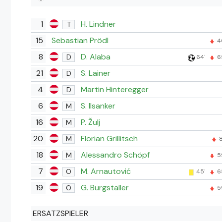
1
H. Lindner
T
15
Sebastian Prödl
4
8
D. Alaba
D
64'
6
21
S. Lainer
D
4
Martin Hinteregger
D
6
S. Ilsanker
M
16
P. Žulj
M
20
Florian Grillitsch
M
8
18
Alessandro Schöpf
M
5
7
M. Arnautović
O
45'
6
19
G. Burgstaller
O
5
ERSATZSPIELER