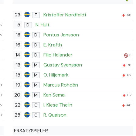
23
Kristoffer Nordfeldt
T
46'
5
N. Hult
D
6'
18
Pontus Jansson
D
5'
16
E. Krafth
D
14
Filip Helander
D
11'
13
Gustav Svensson
M
78'
15
O. Hiljemark
M
62'
19
Marcus Rohdén
M
1'
20
Ken Sema
M
9'
67'
22
I. Kiese Thelin
O
5'
46'
25
R. Quaison
O
9'
ERSATZSPIELER