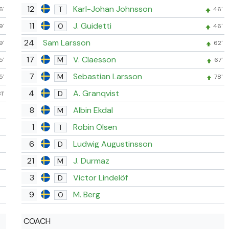
12
Karl-Johan Johnsson
T
6'
46'
11
J. Guidetti
O
9'
46'
24
Sam Larsson
9'
62'
17
V. Claesson
M
5'
67'
7
Sebastian Larsson
M
5'
78'
4
A. Granqvist
D
1'
8
Albin Ekdal
M
1
Robin Olsen
T
6
Ludwig Augustinsson
D
21
J. Durmaz
M
3
Victor Lindelöf
D
9
M. Berg
O
COACH