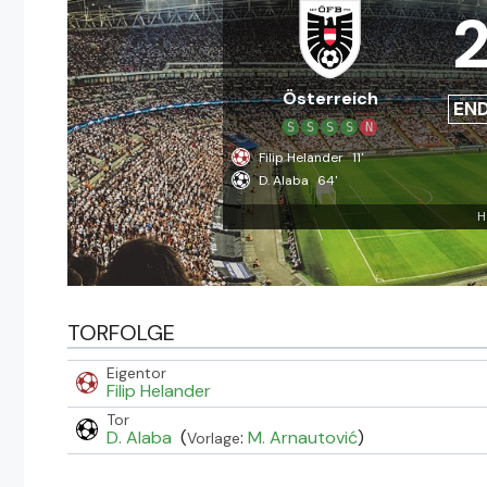
Österreich
EN
S
S
S
S
N
Filip Helander
11'
D. Alaba
64'
H
TORFOLGE
Eigentor
Filip Helander
Tor
D. Alaba
(
:
M. Arnautović
)
Vorlage