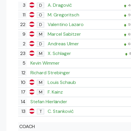
3
A. Dragović
D
4
11
M. Gregoritsch
O
5
22
Valentino Lazaro
D
5
9
Marcel Sabitzer
M
6
2
Andreas Ulmer
D
6
23
X. Schlager
M
8
5
Kevin Wimmer
12
Richard Strebinger
10
Louis Schaub
M
17
F. Kainz
M
14
Stefan Hierländer
13
C. Stanković
T
COACH