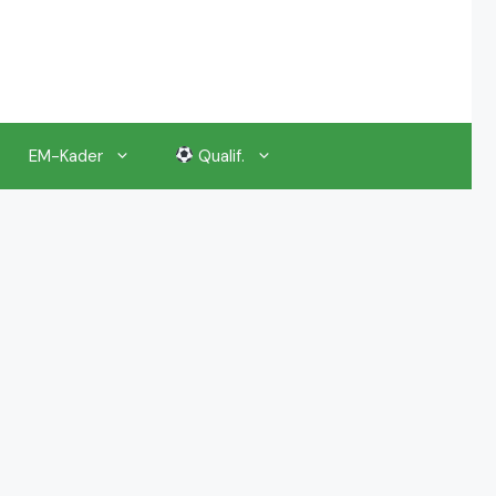
EM-Kader
Qualif.
EM 2024 Gruppenauslosung
EM 2024 Kalender, Termine
EM 2024 Anstoßzeiten & Uhrzeiten
EM 2024 Tickets Preise & Eintrittskarten