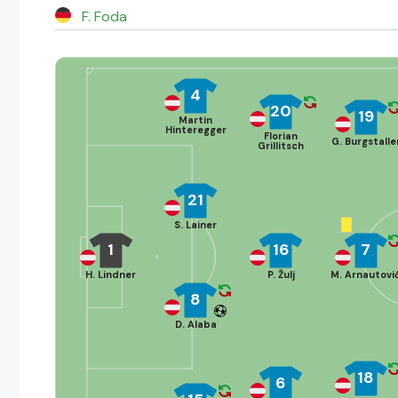
F. Foda
4
20
19
Martin
Hinteregger
Florian
G. Burgstalle
Grillitsch
21
S. Lainer
1
16
7
H. Lindner
P. Žulj
M. Arnautovi
8
D. Alaba
18
6