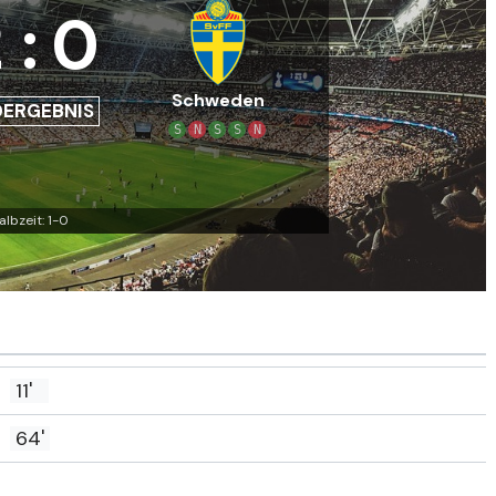
2
:
0
Schweden
DERGEBNIS
S
N
S
S
N
albzeit: 1-0
11'
64'