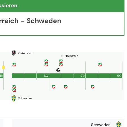
ssieren:
erreich – Schweden
Österreich
2. Halbzeit
45'
60'
75'
90'
Schweden
Schweden