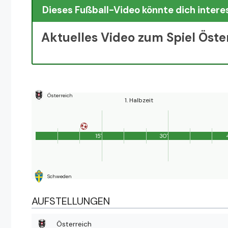
Dieses Fußball-Video könnte dich intere
Aktuelles Video zum Spiel Öst
Österreich
1. Halbzeit
15'
30'
Schweden
AUFSTELLUNGEN
Österreich