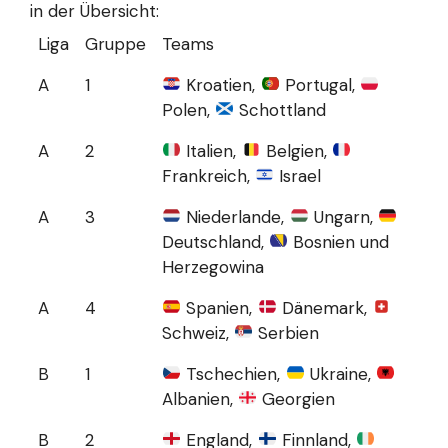
in der Übersicht:
Liga
Gruppe
Teams
A
1
Kroatien,
Portugal,
Polen,
Schottland
A
2
Italien,
Belgien,
Frankreich,
Israel
A
3
Niederlande,
Ungarn,
Deutschland,
Bosnien und
Herzegowina
A
4
Spanien,
Dänemark,
Schweiz,
Serbien
B
1
Tschechien,
Ukraine,
Albanien,
Georgien
B
2
England,
Finnland,