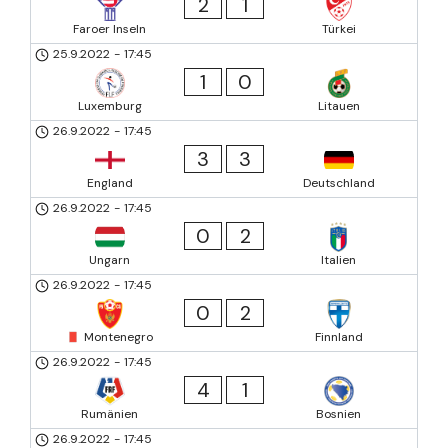
2
1
Faroer Inseln
Türkei
25.9.2022
-
17:45
1
0
Luxemburg
Litauen
26.9.2022
-
17:45
3
3
England
Deutschland
26.9.2022
-
17:45
0
2
Ungarn
Italien
26.9.2022
-
17:45
0
2
Montenegro
Finnland
26.9.2022
-
17:45
4
1
Rumänien
Bosnien
26.9.2022
-
17:45