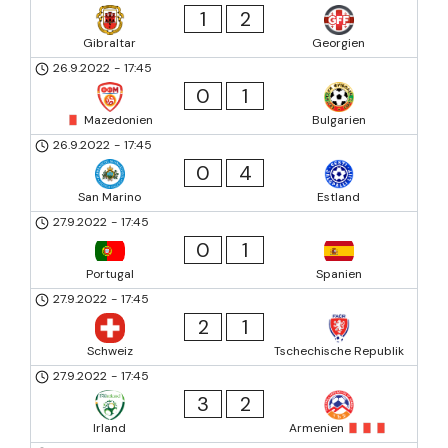
1
2
Gibraltar
Georgien
26.9.2022
-
17:45
0
1
Mazedonien
Bulgarien
26.9.2022
-
17:45
0
4
San Marino
Estland
27.9.2022
-
17:45
0
1
Portugal
Spanien
27.9.2022
-
17:45
2
1
Schweiz
Tschechische Republik
27.9.2022
-
17:45
3
2
Irland
Armenien