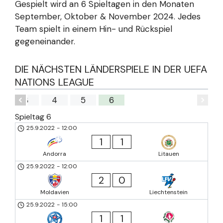
Gespielt wird an 6 Spieltagen in den Monaten
September, Oktober & November 2024. Jedes
Team spielt in einem Hin- und Rückspiel
gegeneinander.
DIE NÄCHSTEN LÄNDERSPIELE IN DER UEFA
NATIONS LEAGUE
3
4
5
6
Spieltag 6
25.9.2022
-
12:00
1
1
Andorra
Litauen
25.9.2022
-
12:00
2
0
Moldavien
Liechtenstein
25.9.2022
-
15:00
1
1