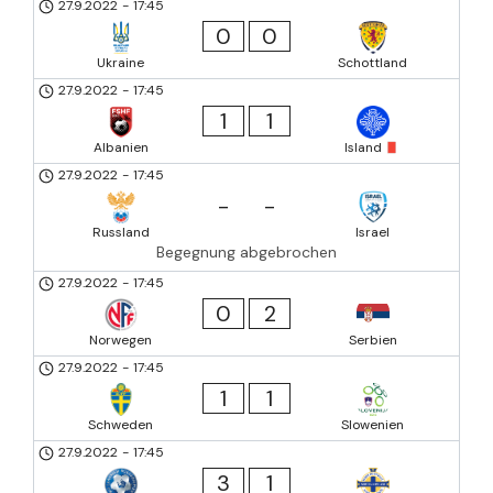
27.9.2022
-
17:45
0
0
Ukraine
Schottland
27.9.2022
-
17:45
1
1
Albanien
Island
27.9.2022
-
17:45
-
-
Russland
Israel
Begegnung abgebrochen
27.9.2022
-
17:45
0
2
Norwegen
Serbien
27.9.2022
-
17:45
1
1
Schweden
Slowenien
27.9.2022
-
17:45
3
1