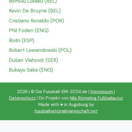
Romulu Lukaku (BEL)
Kevin De Bruyne (BEL)
Cristiano Ronaldo (POR)
Phil Foden (ENG)
Rodri (ESP)
Robert Lewandowski (POL)
Dušan Vlahović (SER)
Bukayo Saka (ENG)
2026 | © Die Fussball-EM-2024.de |
Impressum
|
Datenschutz
| Ein Projekt von
Nils Römeling Fußballautor
Made with ♥️ in Augsburg by
fussballnationalmannschaft.net