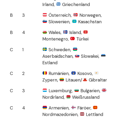
Irland,
Griechenland
B
3
Österreich,
Norwegen,
Slowenien,
Kasachstan
B
4
Wales,
Island,
Montenegro,
Türkei
C
1
Schweden,
Aserbaidschan,
Slowakei,
Estland
C
2
Rumänien,
Kosovo,
Zypern,
Litauen/
Gibraltar
C
3
Luxemburg,
Bulgarien,
Nordirland,
Weißrussland
C
4
Armenien,
Färöer,
Nordmazedonien,
Lettland