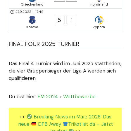
Griechenland
nordirland
27.9.2022
-
17:45
5
1
Kosovo
Zypern
FINAL FOUR 2025 TURNIER
Das Final 4 Turnier wird im Juni 2025 stattfinden,
die vier Gruppensieger der Liga A werden sich
qualifizieren.
Du bist hier:
EM 2024
»
Wettbewerbe
++
Breaking News im März 2026: Das
neue
DFB Away
Trikot ist da – Jetzt