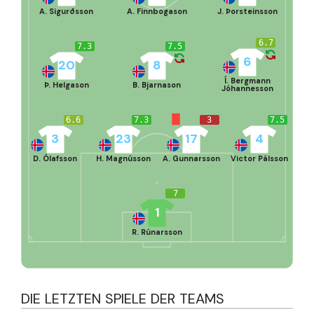
A. Sigurðsson
A. Finnbogason
J. Þorsteinsson
6.7
7.3
7.5
6
20
8
Í. Bergmann
Þ. Helgason
B. Bjarnason
Jóhannesson
6.6
7.3
3
7.5
3
23
17
4
D. Ólafsson
H. Magnússon
A. Gunnarsson
Victor Pálsson
7
1
R. Rúnarsson
DIE LETZTEN SPIELE DER TEAMS