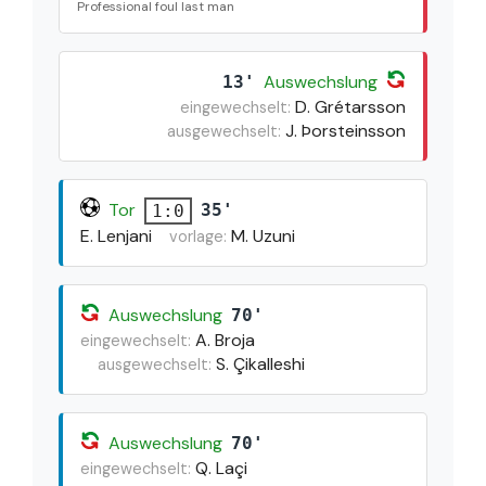
Professional foul last man
Auswechslung
13'
D. Grétarsson
eingewechselt:
J. Þorsteinsson
ausgewechselt:
Tor
35'
1:0
E. Lenjani
M. Uzuni
vorlage:
Auswechslung
70'
A. Broja
eingewechselt:
S. Çikalleshi
ausgewechselt:
Auswechslung
70'
Q. Laçi
eingewechselt: