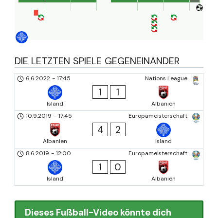
DIE LETZTEN SPIELE GEGENEINANDER
6.6.2022
-
17:45
Nations League
1
1
Island
Albanien
10.9.2019
-
17:45
Europameisterschaft
4
2
Albanien
Island
8.6.2019
-
12:00
Europameisterschaft
1
0
Island
Albanien
Dieses Fußball-Video könnte dich