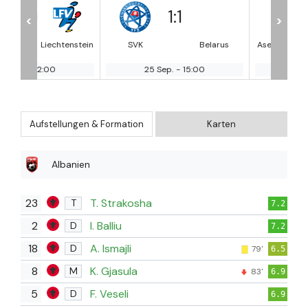
1
:
1
3
:
0
<
>
tenstein
SVK
Belarus
Aserbaidsch
KA
an
25 Sep.
-
15:00
25 Sep.
-
15:00
Aufstellungen & Formation
Karten
Albanien
23
T. Strakosha
T
7.2
2
I. Balliu
D
7.2
18
A. Ismajli
D
79'
6.5
8
K. Gjasula
M
83'
6.9
5
F. Veseli
D
6.9