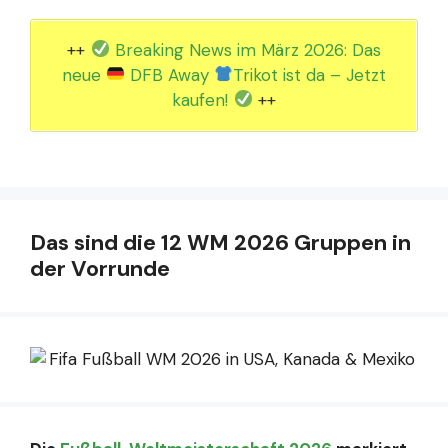
++
Breaking News im März 2026: Das
neue
DFB Away
Trikot ist da – Jetzt
kaufen!
++
Das sind die 12 WM 2026 Gruppen in
der Vorrunde