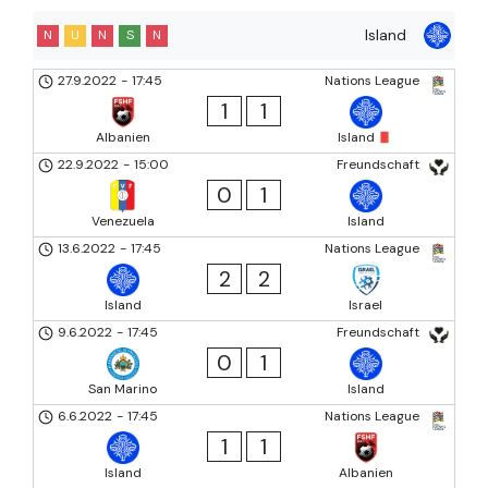
Island
N
U
N
S
N
27.9.2022
-
17:45
Nations League
1
1
Albanien
Island
22.9.2022
-
15:00
Freundschaft
0
1
Venezuela
Island
13.6.2022
-
17:45
Nations League
2
2
Island
Israel
9.6.2022
-
17:45
Freundschaft
0
1
San Marino
Island
6.6.2022
-
17:45
Nations League
1
1
Island
Albanien