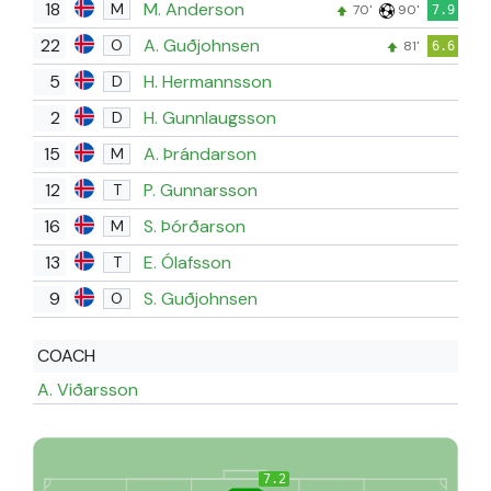
18
M. Anderson
M
70'
90'
7.9
22
A. Guðjohnsen
O
81'
6.6
5
H. Hermannsson
D
2
H. Gunnlaugsson
D
15
A. Þrándarson
M
12
P. Gunnarsson
T
16
S. Þórðarson
M
13
E. Ólafsson
T
9
S. Guðjohnsen
O
COACH
A. Viðarsson
7.2