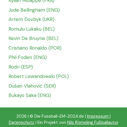
Kylian Mbappé (FRA)
Jude Bellingham (ENG)
Artem Dovbyk (UKR)
Romulu Lukaku (BEL)
Kevin De Bruyne (BEL)
Cristiano Ronaldo (POR)
Phil Foden (ENG)
Rodri (ESP)
Robert Lewandowski (POL)
Dušan Vlahović (SER)
Bukayo Saka (ENG)
2026 | © Die Fussball-EM-2024.de |
Impressum
|
Datenschutz
| Ein Projekt von
Nils Römeling Fußballautor