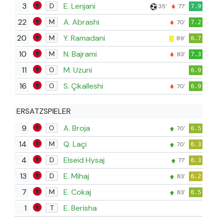
3
E. Lenjani
D
35'
77'
7.9
22
A. Abrashi
M
70'
7.2
20
Y. Ramadani
M
89'
6.7
10
N. Bajrami
M
83'
7.3
11
M. Uzuni
O
6.9
16
S. Çikalleshi
O
70'
6.9
ERSATZSPIELER
9
A. Broja
O
70'
6.5
14
Q. Laçi
M
70'
6.3
4
Elseid Hysaj
D
77'
6.3
13
E. Mihaj
D
83'
6.2
7
E. Cokaj
M
83'
6.5
1
E. Berisha
T