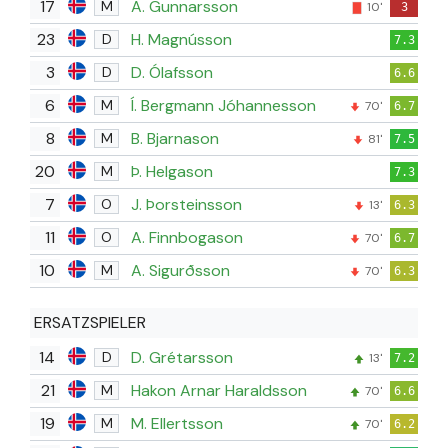
17
A. Gunnarsson
M
10'
3
23
H. Magnússon
D
7.3
3
D. Ólafsson
D
6.6
6
Í. Bergmann Jóhannesson
M
70'
6.7
8
B. Bjarnason
M
81'
7.5
20
Þ. Helgason
M
7.3
7
J. Þorsteinsson
O
13'
6.3
11
A. Finnbogason
O
70'
6.7
10
A. Sigurðsson
M
70'
6.3
ERSATZSPIELER
14
D. Grétarsson
D
13'
7.2
21
Hakon Arnar Haraldsson
M
70'
6.6
19
M. Ellertsson
M
70'
6.2