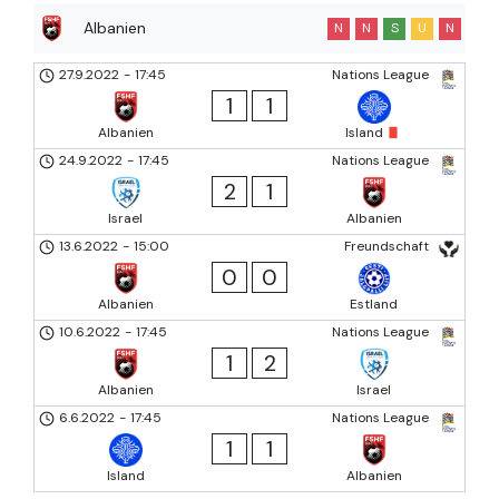
Albanien
N
N
S
U
N
27.9.2022
-
17:45
Nations League
1
1
Albanien
Island
24.9.2022
-
17:45
Nations League
2
1
Israel
Albanien
13.6.2022
-
15:00
Freundschaft
0
0
Albanien
Estland
10.6.2022
-
17:45
Nations League
1
2
Albanien
Israel
6.6.2022
-
17:45
Nations League
1
1
Island
Albanien