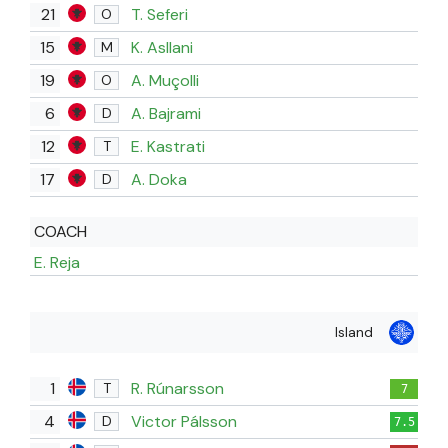
21
T. Seferi
O
15
K. Asllani
M
19
A. Muçolli
O
6
A. Bajrami
D
12
E. Kastrati
T
17
A. Doka
D
COACH
E. Reja
Island
1
R. Rúnarsson
T
7
4
Victor Pálsson
D
7.5