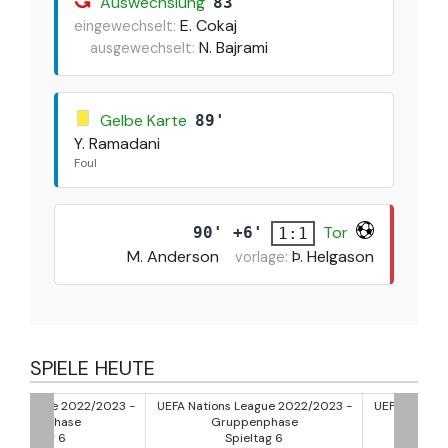
Auswechslung
83'
E. Cokaj
eingewechselt:
N. Bajrami
ausgewechselt:
Gelbe Karte
89'
Y. Ramadani
Foul
Tor
90' +6'
1:1
M. Anderson
Þ. Helgason
vorlage:
SPIELE HEUTE
/2023 -
UEFA Nations League 2022/2023 -
UEFA Nations League 2022/2
Gruppenphase
Gruppenphase
Spieltag 6
Spieltag 6