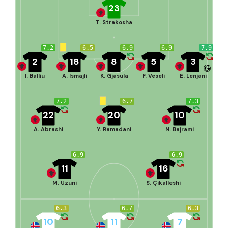
23
T. Strakosha
7.2
6.5
6.9
6.9
7.9
2
18
8
5
3
I. Balliu
A. Ismajli
K. Gjasula
F. Veseli
E. Lenjani
7.2
6.7
7.3
22
20
10
A. Abrashi
Y. Ramadani
N. Bajrami
6.9
6.9
11
16
M. Uzuni
S. Çikalleshi
6.3
6.7
6.3
10
11
7