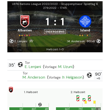
UEFA Nations League 2022/2023 - Gruppenphase
Spieltag 6
|
27.9.2022
-
17:45
1
:
1
Albanien
Island
ENDERGEBNIS
E. Lenjani
35'
M. Anderson
90'+6'
Halbzeit: 1-0
Tor
35'
E. Lenjani
(
:
M. Uzuni
)
Vorlage
Tor
90'
M. Anderson
(
Þ. Helgason
)
Vorlage:
+6
1. Halbzeit
2. Halbzeit
15'
30'
45'
60'
75'
90'
6'