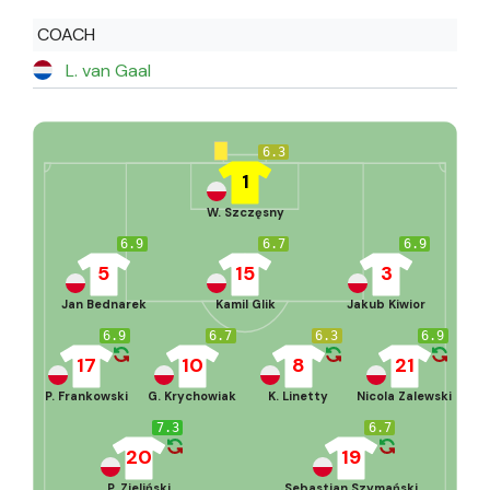
COACH
L. van Gaal
6.3
1
W. Szczęsny
6.9
6.7
6.9
5
15
3
Jan Bednarek
Kamil Glik
Jakub Kiwior
6.9
6.7
6.3
6.9
17
10
8
21
P. Frankowski
G. Krychowiak
K. Linetty
Nicola Zalewski
7.3
6.7
20
19
P. Zieliński
Sebastian Szymański