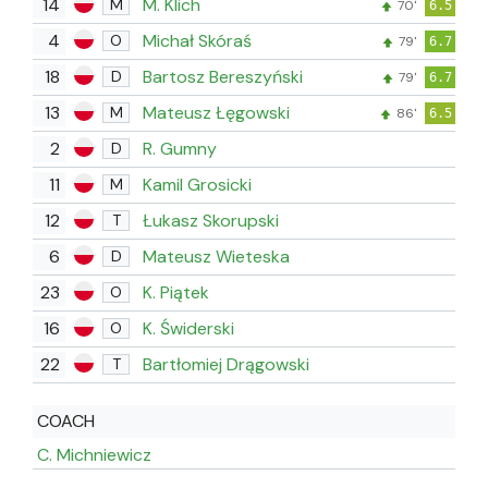
14
M. Klich
M
70'
6.5
4
Michał Skóraś
O
79'
6.7
18
Bartosz Bereszyński
D
79'
6.7
13
Mateusz Łęgowski
M
86'
6.5
2
R. Gumny
D
11
Kamil Grosicki
M
12
Łukasz Skorupski
T
6
Mateusz Wieteska
D
23
K. Piątek
O
16
K. Świderski
O
22
Bartłomiej Drągowski
T
COACH
C. Michniewicz