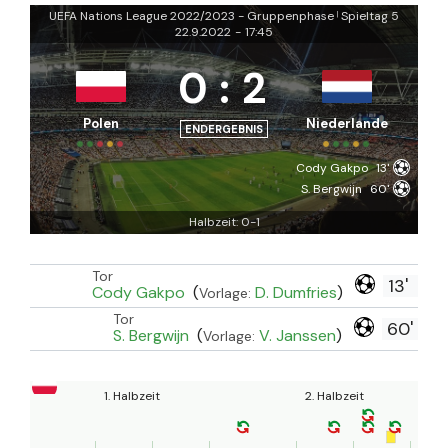
UEFA Nations League 2022/2023 - Gruppenphase
Spieltag 5
|
22.9.2022
-
17:45
0
:
2
Polen
Niederlande
ENDERGEBNIS
Cody Gakpo
13'
S. Bergwijn
60'
Halbzeit: 0-1
Tor
13'
Cody Gakpo
(
D. Dumfries
)
Vorlage:
Tor
60'
S. Bergwijn
(
V. Janssen
)
Vorlage:
1. Halbzeit
2. Halbzeit