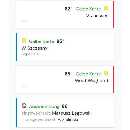
Gelbe Karte
82'
V. Janssen
Foul
Gelbe Karte
85'
W. Szczęsny
Argument
Gelbe Karte
85'
Wout Weghorst
Foul
Auswechslung
86'
Mateusz Łęgowski
eingewechselt:
P. Zieliński
ausgewechselt: