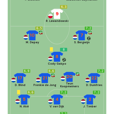
6.3
9
R. Lewandowski
6.5
7.2
10
7
M. Depay
S. Bergwijn
8
8
Cody Gakpo
6.9
6.6
7.2
20
17
21
22
Teun
D. Blind
Frenkie de Jong
D. Dumfries
Koopmeiners
6.6
7.2
7.2
5
4
2
N. Aké
V. van Dijk
J. Timber
7.2