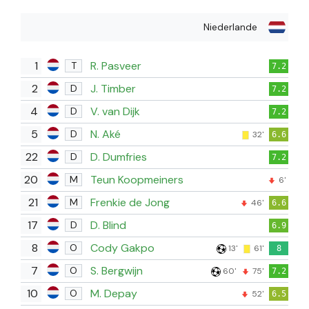
Niederlande
1
R. Pasveer
T
7.2
2
J. Timber
D
7.2
4
V. van Dijk
D
7.2
5
N. Aké
D
32'
6.6
22
D. Dumfries
D
7.2
20
Teun Koopmeiners
M
6'
21
Frenkie de Jong
M
46'
6.6
17
D. Blind
D
6.9
8
Cody Gakpo
O
13'
61'
8
7
S. Bergwijn
O
60'
75'
7.2
10
M. Depay
O
52'
6.5