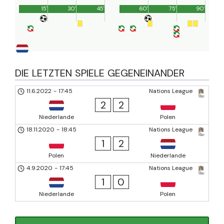
15'
30'
45'
60'
75'
90'
DIE LETZTEN SPIELE GEGENEINANDER
11.6.2022
-
17:45
Nations League
2
2
Niederlande
Polen
18.11.2020
-
18:45
Nations League
1
2
Polen
Niederlande
4.9.2020
-
17:45
Nations League
1
0
Niederlande
Polen