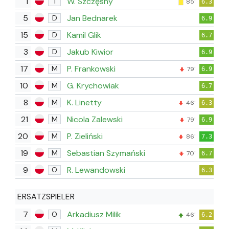
1
W. Szczęsny
T
85'
6.3
5
Jan Bednarek
D
6.9
15
Kamil Glik
D
6.7
3
Jakub Kiwior
D
6.9
17
P. Frankowski
M
79'
6.9
10
G. Krychowiak
M
6.7
8
K. Linetty
M
46'
6.3
21
Nicola Zalewski
M
79'
6.9
20
P. Zieliński
M
86'
7.3
19
Sebastian Szymański
M
70'
6.7
9
R. Lewandowski
O
6.3
ERSATZSPIELER
7
Arkadiusz Milik
O
46'
6.2