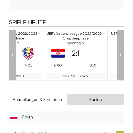
SPIELE HEUTE
/2023 -
UEFA Nations League 2022/2023 -
UEFA Nations League 2022/2
Gruppenphase
Gruppenphase
Spieltag 5
Spieltag 5
2
:
1
2
:
0
<
>
OL
CRO
DEN
FRA
AT
22 Sep.
-
17:45
22 Sep.
-
17:45
Aufstellungen & Formation
Karten
Polen