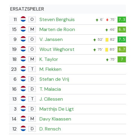
ERSATZSPIELER
11
Steven Berghuis
O
6'
75'
7.3
15
Marten de Roon
M
46'
6.9
9
V. Janssen
O
52'
82'
7.5
19
Wout Weghorst
O
75'
85'
6.7
18
K. Taylor
M
75'
7
23
M. Flekken
T
6
Stefan de Vrij
D
16
T. Malacia
D
13
J. Cillessen
T
3
Matthijs De Ligt
D
14
Davy Klaassen
M
12
D. Rensch
D