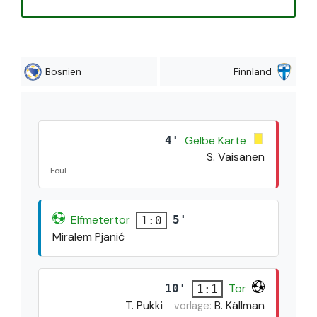
Bosnien
Finnland
Gelbe Karte
4'
S. Väisänen
Foul
Elfmetertor
5'
1:0
Miralem Pjanić
Tor
10'
1:1
T. Pukki
B. Källman
vorlage: