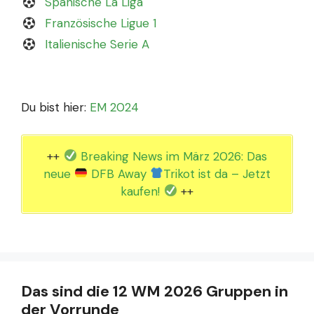
Spanische La Liga
Französische Ligue 1
Italienische Serie A
Du bist hier:
EM 2024
++
Breaking News im März 2026: Das
neue
DFB Away
Trikot ist da – Jetzt
kaufen!
++
Das sind die 12 WM 2026 Gruppen in
der Vorrunde