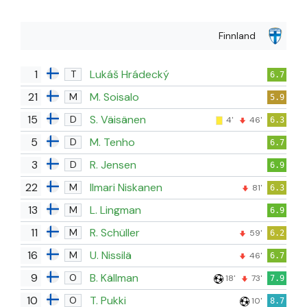
Finnland
1
Lukáš Hrádecký
T
6.7
21
M. Soisalo
M
5.9
15
S. Väisänen
D
4'
46'
6.3
5
M. Tenho
D
6.7
3
R. Jensen
D
6.9
22
Ilmari Niskanen
M
81'
6.3
13
L. Lingman
M
6.9
11
R. Schüller
M
59'
6.2
16
U. Nissilä
M
46'
6.7
9
B. Källman
O
18'
73'
7.9
10
T. Pukki
O
10'
8.7