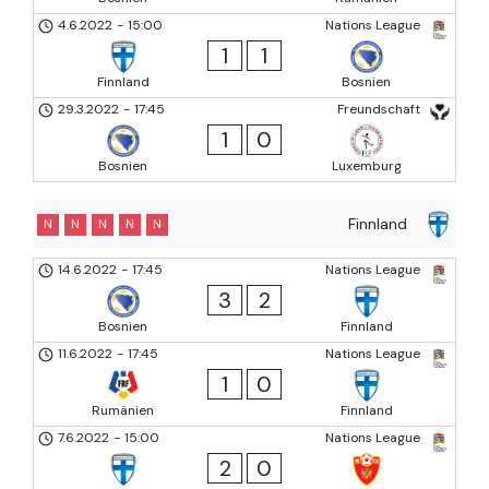
4.6.2022
-
15:00
Nations League
1
1
Finnland
Bosnien
29.3.2022
-
17:45
Freundschaft
1
0
Bosnien
Luxemburg
Finnland
N
N
N
N
N
14.6.2022
-
17:45
Nations League
3
2
Bosnien
Finnland
11.6.2022
-
17:45
Nations League
1
0
Rumänien
Finnland
7.6.2022
-
15:00
Nations League
2
0