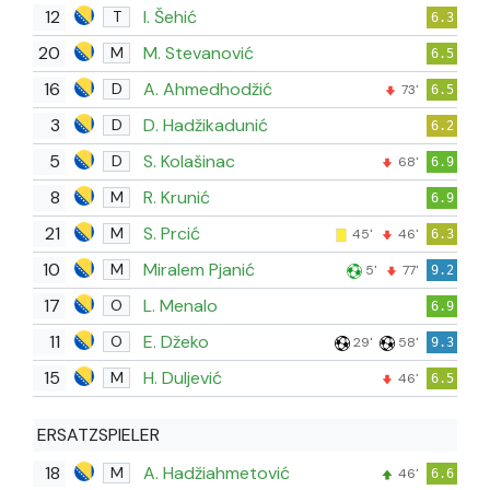
12
I. Šehić
T
6.3
20
M. Stevanović
M
6.5
16
A. Ahmedhodžić
D
73'
6.5
3
D. Hadžikadunić
D
6.2
5
S. Kolašinac
D
68'
6.9
8
R. Krunić
M
6.9
21
S. Prcić
M
45'
46'
6.3
10
Miralem Pjanić
M
5'
77'
9.2
17
L. Menalo
O
6.9
11
E. Džeko
O
29'
58'
9.3
15
H. Duljević
M
46'
6.5
ERSATZSPIELER
18
A. Hadžiahmetović
M
46'
6.6