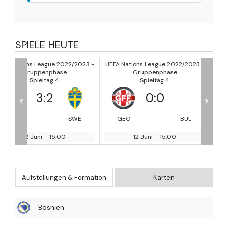
SPIELE HEUTE
/2023 -
UEFA Nations League 2022/2023 -
UEFA Nations League 2022/2
Gruppenphase
Gruppenphase
Spieltag 4
Spieltag 4
0
:
0
4
:
0
<
>
SWE
GEO
BUL
MAC
Gibra
12 Juni
-
15:00
12 Juni
-
15:00
Aufstellungen & Formation
Karten
Bosnien