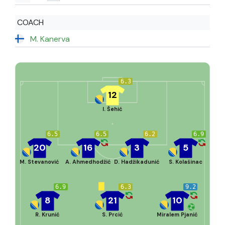
COACH
M. Kanerva
6.3
12
I. Šehić
6.5
6.5
6.2
6.9
20
16
3
5
M. Stevanović
A. Ahmedhodžić
D. Hadžikadunić
S. Kolašinac
6.9
6.3
9.2
8
21
10
R. Krunić
S. Prcić
Miralem Pjanić