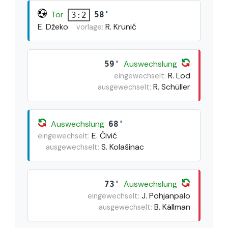
Tor
58'
3:2
E. Džeko
R. Krunić
vorlage:
Auswechslung
59'
R. Lod
eingewechselt:
R. Schüller
ausgewechselt:
Auswechslung
68'
E. Ćivić
eingewechselt:
S. Kolašinac
ausgewechselt:
Auswechslung
73'
J. Pohjanpalo
eingewechselt:
B. Källman
ausgewechselt: