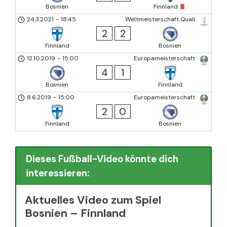
Bosnien
Finnland
24.3.2021
-
18:45
Weltmeisterschaft Quali
2
2
Finnland
Bosnien
12.10.2019
-
15:00
Europameisterschaft
4
1
Bosnien
Finnland
8.6.2019
-
15:00
Europameisterschaft
2
0
Finnland
Bosnien
Dieses Fußball-Video könnte dich
interessieren:
Aktuelles Video zum Spiel
Bosnien – Finnland