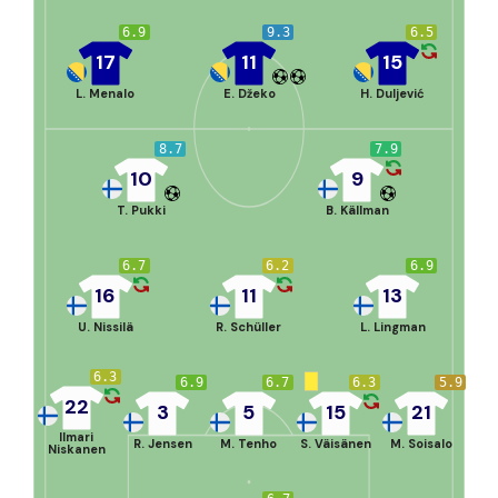
6.9
9.3
6.5
17
11
15
L. Menalo
E. Džeko
H. Duljević
8.7
7.9
10
9
T. Pukki
B. Källman
6.7
6.2
6.9
16
11
13
U. Nissilä
R. Schüller
L. Lingman
6.3
6.9
6.7
6.3
5.9
22
3
5
15
21
Ilmari
R. Jensen
M. Tenho
S. Väisänen
M. Soisalo
Niskanen