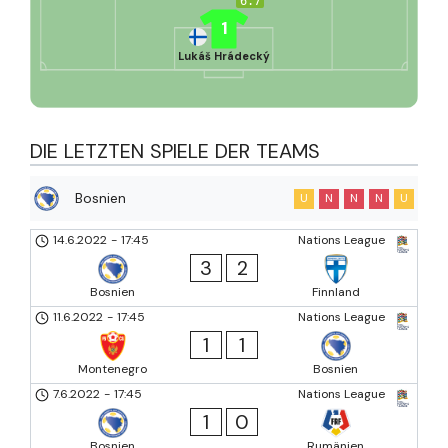
6.7
1
Lukáš Hrádecký
DIE LETZTEN SPIELE DER TEAMS
Bosnien
U
N
N
N
U
14.6.2022
-
17:45
Nations League
3
2
Bosnien
Finnland
11.6.2022
-
17:45
Nations League
1
1
Montenegro
Bosnien
7.6.2022
-
17:45
Nations League
1
0
Bosnien
Rumänien