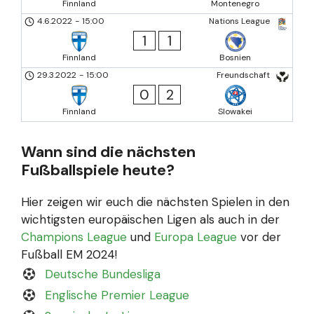
Finnland
Montenegro
4.6.2022
-
15:00
Nations League
1
1
Finnland
Bosnien
29.3.2022
-
15:00
Freundschaft
0
2
Finnland
Slowakei
Wann sind die nächsten
Fußballspiele heute?
Hier zeigen wir euch die nächsten Spielen in den
wichtigsten europäischen Ligen als auch in der
Champions League
und
Europa League
vor der
Fußball EM 2024!
Deutsche Bundesliga
Englische Premier League