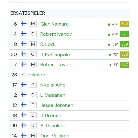
ERSATZSPIELER
6
Glen Kamara
M
46'
6.2
4
Robert Ivanov
D
46'
7
8
R. Lod
M
59'
6.9
20
J. Pohjanpalo
O
73'
6.3
7
Robert Taylor
M
81'
6.7
23
C. Eriksson
17
Nikolai Alho
D
2
L. Väisänen
D
12
Jesse Joronen
T
18
J. Uronen
D
19
A. Granlund
D
14
Onni Valakari
M