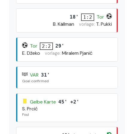
Tor
18'
1:2
B. Källman
T. Pukki
vorlage:
Tor
29'
2:2
E. Džeko
Miralem Pjanić
vorlage:
VAR
31'
Goal confirmed
Gelbe Karte
45' +2'
S. Prcić
Foul