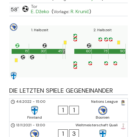
Tor
58'
E. Džeko
(
:
R. Krunić
)
Vorlage
1. Halbzeit
2. Halbzeit
15'
30'
45'
2'
60'
75'
90'
DIE LETZTEN SPIELE GEGENEINANDER
4.6.2022
-
15:00
Nations League
1
1
Finnland
Bosnien
13.11.2021
-
13:00
Weltmeisterschaft Quali
1
3