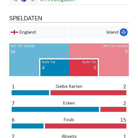
SPIELDATEN
England
Island
Am Tor vorbei
Am Tor vorbei
14
3
Aufs Tor
Aufs Tor
4
5
Gelbe Karten
1
2
Ecken
7
2
Fouls
6
15
Abseits
2
1