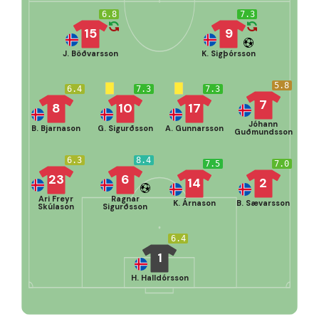
6.8
7.3
15
9
J. Böðvarsson
K. Sigþórsson
5.8
6.4
7.3
7.3
7
8
10
17
Jóhann
B. Bjarnason
G. Sigurðsson
A. Gunnarsson
Guðmundsson
6.3
8.4
7.5
7.0
23
6
14
2
Ari Freyr
Ragnar
K. Árnason
B. Sævarsson
Skúlason
Sigurðsson
6.4
1
H. Halldórsson