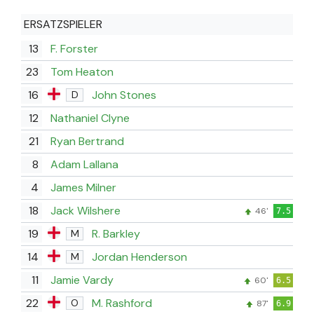
ERSATZSPIELER
13
F. Forster
23
Tom Heaton
16
John Stones
D
12
Nathaniel Clyne
21
Ryan Bertrand
8
Adam Lallana
4
James Milner
18
Jack Wilshere
46'
7.5
19
R. Barkley
M
14
Jordan Henderson
M
11
Jamie Vardy
60'
6.5
22
M. Rashford
O
87'
6.9