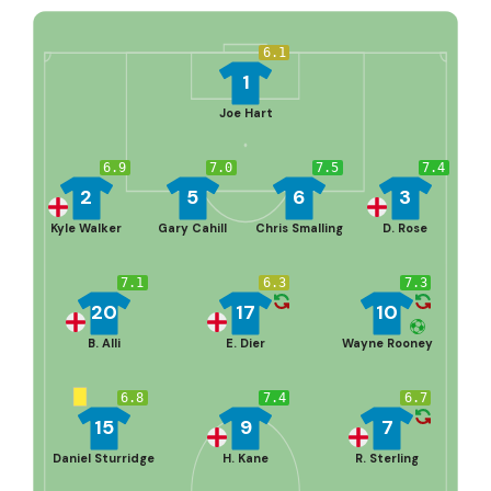
6.1
1
Joe Hart
6.9
7.0
7.5
7.4
2
5
6
3
Kyle Walker
Gary Cahill
Chris Smalling
D. Rose
7.1
6.3
7.3
20
17
10
B. Alli
E. Dier
Wayne Rooney
6.8
7.4
6.7
15
9
7
Daniel Sturridge
H. Kane
R. Sterling