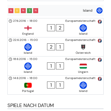
Island
N
U
N
S
N
27.6.2016
-
18:00
Europameisterschaft
1
2
England
Island
22.6.2016
-
15:00
Europameisterschaft
2
1
Island
Österreich
18.6.2016
-
15:00
Europameisterschaft
1
1
Island
Ungarn
14.6.2016
-
18:00
Europameisterschaft
1
1
Portugal
Island
SPIELE NACH DATUM