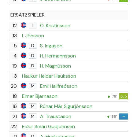
ERSATZSPIELER
12
Ö. Kristinsson
T
13
I. Jónsson
5
S. Ingason
D
4
H. Hermannsson
D
19
H. Magnússon
D
3
Haukur Heidar Hauksson
20
Emil Hallfreðsson
M
18
Elmar Bjarnason
76'
6.5
16
Rúnar Már Sigurjónsson
M
21
A. Traustason
M
89'
–
22
Eiður Smári Gudjohnsen
11
A. Finnbogason
O