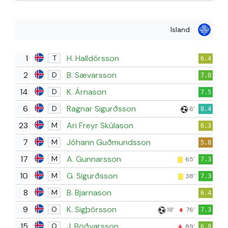
Island
1
H. Halldórsson
T
6.4
2
B. Sævarsson
D
7.0
14
K. Árnason
D
7.5
6
Ragnar Sigurðsson
D
6'
8.4
23
Ari Freyr Skúlason
M
6.3
7
Jóhann Guðmundsson
M
5.8
17
A. Gunnarsson
M
65'
7.3
10
G. Sigurðsson
M
38'
7.3
8
B. Bjarnason
M
6.4
9
K. Sigþórsson
O
18'
76'
7.3
15
J. Böðvarsson
O
89'
6.8