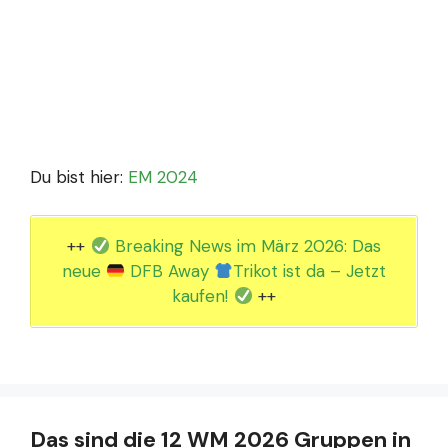
Du bist hier:
EM 2024
++
Breaking News im März 2026: Das
neue
DFB Away
Trikot ist da – Jetzt
kaufen!
++
Das sind die 12 WM 2026 Gruppen in