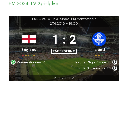
EM 2024 TV Spielplan
EURO 2016 - K.o.Runde
EM Achtelfinale
|
27.6.2016
-
18:00
1
:
2
England
Island
ENDERGEBNIS
Wayne Rooney
4'
Ragnar Sigurðsson
6'
K. Sigþórsson
18'
Halbzeit: 1-2