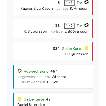
Tor
6'
1:1
Ragnar Sigurðsson
K. Árnason
vorlage:
Tor
18'
1:2
K. Sigþórsson
J. Böðvarsson
vorlage:
Gelbe Karte
38'
G. Sigurðsson
Auswechslung
46'
Jack Wilshere
eingewechselt:
E. Dier
ausgewechselt:
Gelbe Karte
47'
Daniel Sturridge