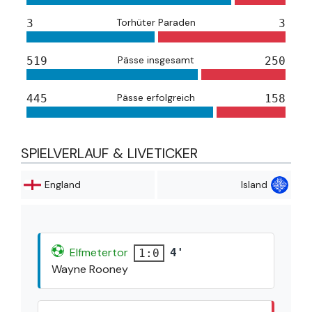
Torhüter Paraden
3
3
Pässe insgesamt
519
250
Pässe erfolgreich
445
158
SPIELVERLAUF & LIVETICKER
England
Island
Elfmetertor
4'
1:0
Wayne Rooney