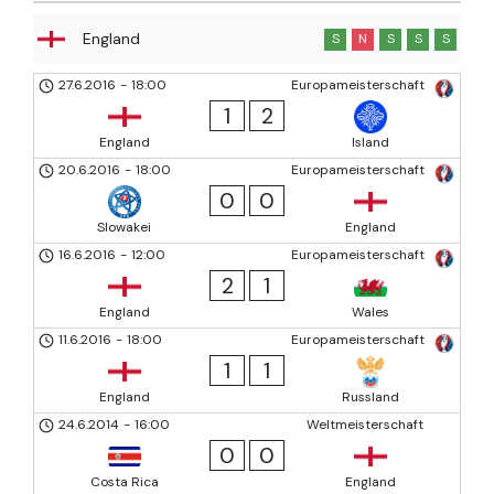
England
S
N
S
S
S
27.6.2016
-
18:00
Europameisterschaft
1
2
England
Island
20.6.2016
-
18:00
Europameisterschaft
0
0
Slowakei
England
16.6.2016
-
12:00
Europameisterschaft
2
1
England
Wales
11.6.2016
-
18:00
Europameisterschaft
1
1
England
Russland
24.6.2014
-
16:00
Weltmeisterschaft
0
0
Costa Rica
England