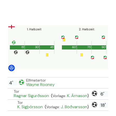
1. Halbzeit
2. Halbzeit
15'
30'
45'
60'
75'
90'
Elfmetertor
4'
Wayne Rooney
Tor
6'
Ragnar Sigurðsson
(
K. Árnason
)
Vorlage:
Tor
18'
K. Sigþórsson
(
J. Böðvarsson
)
Vorlage: