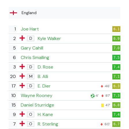
England
1
Joe Hart
6.1
2
Kyle Walker
D
6.9
5
Gary Cahill
7.0
6
Chris Smalling
7.5
3
D. Rose
D
7.4
20
B. Alli
M
7.1
17
E. Dier
D
46'
6.3
10
Wayne Rooney
4'
87'
7.3
15
Daniel Sturridge
47'
6.8
9
H. Kane
O
7.4
7
R. Sterling
O
60'
6.7