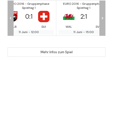
hase
EURO 2016 - Gruppenphase
EURO 2016 - Gruppenpha
Spieltag 1
Spieltag 1
2
:
1
1
:
1
<
>
SUI
WAL
SVK
ENG
RUS
11 Juni
-
15:00
11 Juni
-
18:00
Mehr Infos zum Spiel