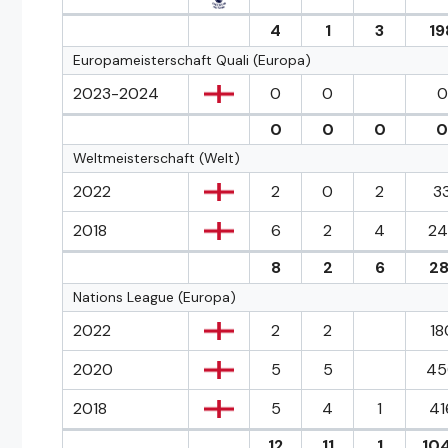
4
1
3
19
Europameisterschaft Quali (Europa)
2023-2024
0
0
0
0
0
0
0
Weltmeisterschaft (Welt)
2022
2
0
2
33
2018
6
2
4
24
8
2
6
28
Nations League (Europa)
2022
2
2
18
2020
5
5
45
2018
5
4
1
41
12
11
1
10