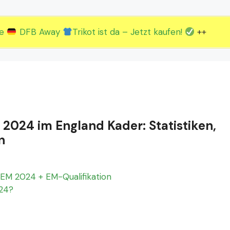
2.EM Spieltag vom 19. bis 22.06.
3.EM Spieltag vom 23. bis 26.06.
ue
DFB Away
Trikot ist da – Jetzt kaufen!
++
M 2024 im England Kader: Statistiken,
n
EM 2024 + EM-Qualifikation
024?