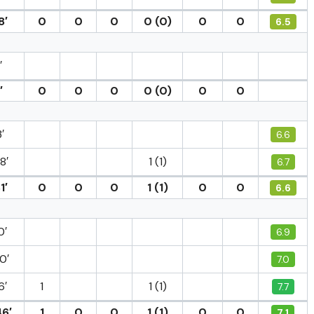
8′
0
0
0
0 (0)
0
0
6.5
′
′
0
0
0
0 (0)
0
0
′
6.6
8′
1 (1)
6.7
1′
0
0
0
1 (1)
0
0
6.6
0′
6.9
0′
7.0
6′
1
1 (1)
7.7
46′
1
0
0
1 (1)
0
0
7.1