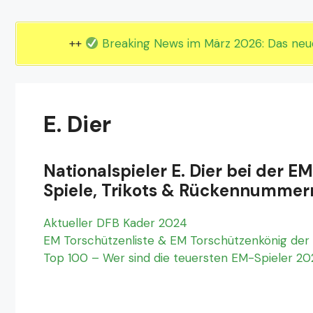
EM 2024 Gruppe E
EM 2024 Gruppe F
++
Breaking News im März 2026: Das ne
E. Dier
Nationalspieler E. Dier bei der E
Spiele, Trikots & Rückennummer
Aktueller DFB Kader 2024
EM Torschützenliste & EM Torschützenkönig der 
Top 100 – Wer sind die teuersten EM-Spieler 2