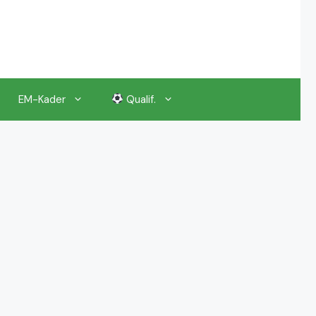
EM-Kader
Qualif.
EM 2024 Gruppenauslosung
EM 2024 Kalender, Termine
EM 2024 Anstoßzeiten & Uhrzeiten
EM 2024 Tickets Preise & Eintrittskarten