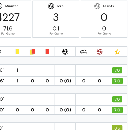
Minuten
Tore
Assists
4227
3
0
71.6
0.1
0
Per Game
Per Game
Per Game
6′
1
7.0
6′
1
0
0
0 (0)
0
0
7.0
0′
7.0
0′
0
0
0
0 (0)
0
0
7.0
8′
6.5