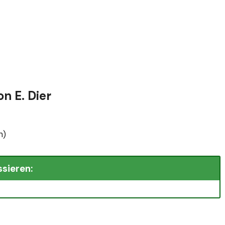
n E. Dier
n)
ssieren: