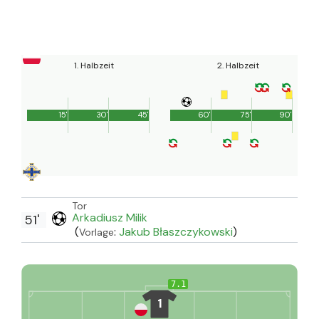
1. Halbzeit
2. Halbzeit
15'
30'
45'
60'
75'
90'
Tor
Arkadiusz Milik
51'
(
:
Jakub Błaszczykowski
)
Vorlage
7.1
1