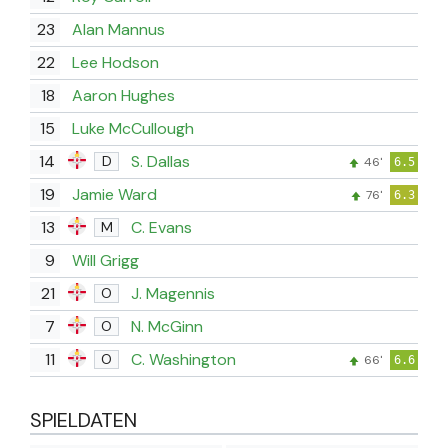
23
Alan Mannus
22
Lee Hodson
18
Aaron Hughes
15
Luke McCullough
14
S. Dallas
D
46'
6.5
19
Jamie Ward
76'
6.3
13
C. Evans
M
9
Will Grigg
21
J. Magennis
O
7
N. McGinn
O
11
C. Washington
O
66'
6.6
SPIELDATEN