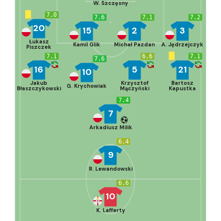
W. Szczęsny
7.0
7.6
7.1
7.2
20
15
2
3
Łukasz
Kamil Glik
Michał Pazdan
A. Jędrzejczyk
Piszczek
7.1
6.6
7.1
7.6
16
5
21
10
Jakub
Krzysztof
Bartosz
G. Krychowiak
Błaszczykowski
Mączyński
Kapustka
7.4
7
Arkadiusz Milik
6.4
9
R. Lewandowski
6.6
10
K. Lafferty