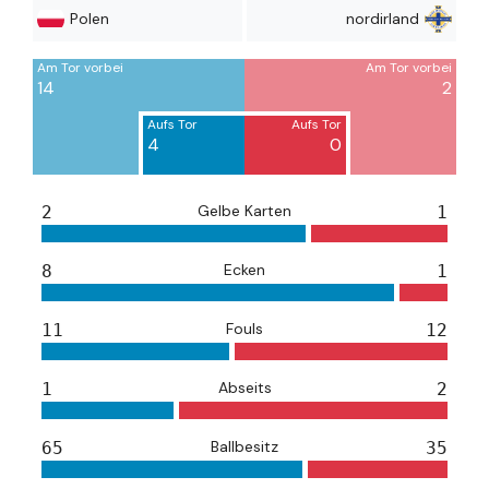
Polen
nordirland
Am Tor vorbei
Am Tor vorbei
14
2
Aufs Tor
Aufs Tor
4
0
Gelbe Karten
2
1
Ecken
8
1
Fouls
11
12
Abseits
1
2
Ballbesitz
65
35