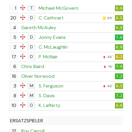
1
Michael McGovern
T
6.6
20
C. Cathcart
D
69'
6.5
4
Gareth McAuley
6.8
5
Jonny Evans
D
7.6
2
C. McLaughlin
D
6.8
17
P. McNair
D
46'
6.2
6
Chris Baird
76'
7.0
16
Oliver Norwood
7.2
3
S. Ferguson
M
66'
6.5
8
S. Davis
M
7.2
10
K. Lafferty
O
6.6
ERSATZSPIELER
12
Roy Carroll