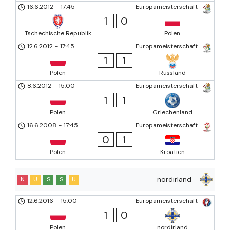
16.6.2012
-
17:45
Europameisterschaft
1
0
Tschechische Republik
Polen
12.6.2012
-
17:45
Europameisterschaft
1
1
Polen
Russland
8.6.2012
-
15:00
Europameisterschaft
1
1
Polen
Griechenland
16.6.2008
-
17:45
Europameisterschaft
0
1
Polen
Kroatien
nordirland
N
U
S
S
U
12.6.2016
-
15:00
Europameisterschaft
1
0
Polen
nordirland