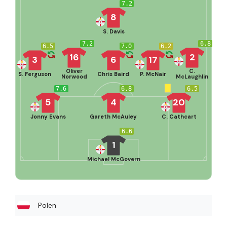
7.2
8
S. Davis
7.2
6.8
6.5
7.0
6.2
16
2
3
6
17
Oliver
C.
S. Ferguson
Chris Baird
P. McNair
Norwood
McLaughlin
7.6
6.8
6.5
5
4
20
Jonny Evans
Gareth McAuley
C. Cathcart
6.6
1
Michael McGovern
Polen