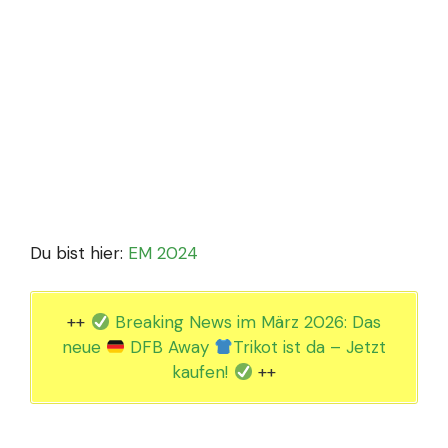
Du bist hier:
EM 2024
++
Breaking News im März 2026: Das
neue
DFB Away
Trikot ist da – Jetzt
kaufen!
++