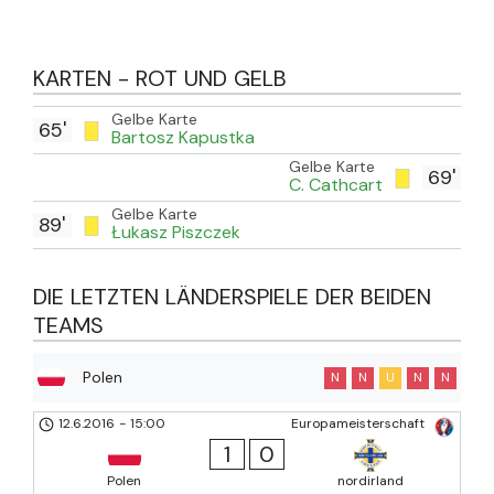
KARTEN - ROT UND GELB
Gelbe Karte
65'
Bartosz Kapustka
Gelbe Karte
69'
C. Cathcart
Gelbe Karte
89'
Łukasz Piszczek
DIE LETZTEN LÄNDERSPIELE DER BEIDEN
TEAMS
Polen
N
N
U
N
N
12.6.2016
-
15:00
Europameisterschaft
1
0
Polen
nordirland