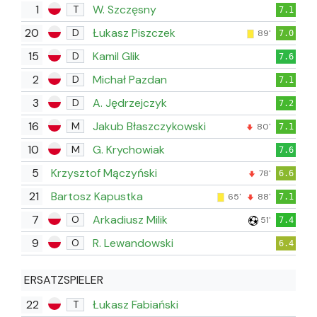
1
W. Szczęsny
T
7.1
20
Łukasz Piszczek
D
89'
7.0
15
Kamil Glik
D
7.6
2
Michał Pazdan
D
7.1
3
A. Jędrzejczyk
D
7.2
16
Jakub Błaszczykowski
M
80'
7.1
10
G. Krychowiak
M
7.6
5
Krzysztof Mączyński
78'
6.6
21
Bartosz Kapustka
65'
88'
7.1
7
Arkadiusz Milik
O
51'
7.4
9
R. Lewandowski
O
6.4
ERSATZSPIELER
22
Łukasz Fabiański
T