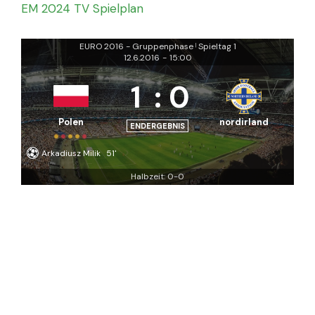
EM 2024 TV Spielplan
EURO 2016 - Gruppenphase
Spieltag 1
|
12.6.2016
-
15:00
1
:
0
Polen
nordirland
ENDERGEBNIS
Arkadiusz Milik
51'
Halbzeit: 0-0