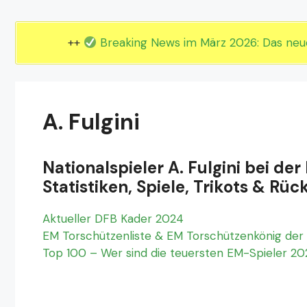
EM 2024 Gruppe E
EM 2024 Gruppe F
++
Breaking News im März 2026: Das ne
A. Fulgini
Nationalspieler A. Fulgini bei de
Statistiken, Spiele, Trikots & 
Aktueller DFB Kader 2024
EM Torschützenliste & EM Torschützenkönig der 
Top 100 – Wer sind die teuersten EM-Spieler 2