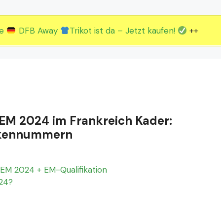
2.EM Spieltag vom 19. bis 22.06.
3.EM Spieltag vom 23. bis 26.06.
ue
DFB Away
Trikot ist da – Jetzt kaufen!
++
r EM 2024 im Frankreich Kader:
Rückennummern
EM 2024 + EM-Qualifikation
024?