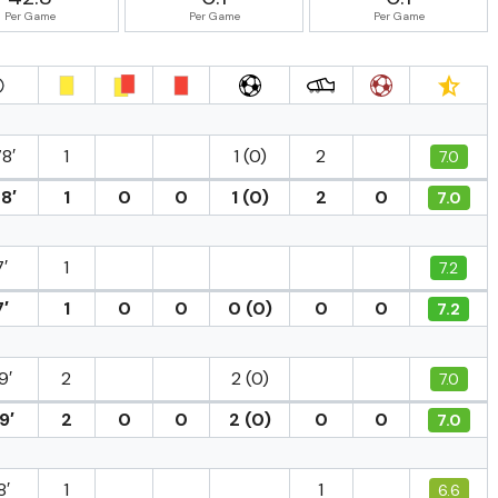
Per Game
Per Game
Per Game
8′
1
1 (0)
2
7.0
8′
1
0
0
1 (0)
2
0
7.0
′
1
7.2
′
1
0
0
0 (0)
0
0
7.2
9′
2
2 (0)
7.0
9′
2
0
0
2 (0)
0
0
7.0
8′
1
1
6.6