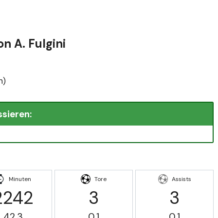
n A. Fulgini
n)
ssieren:
Minuten
Tore
Assists
2242
3
3
42.3
0.1
0.1