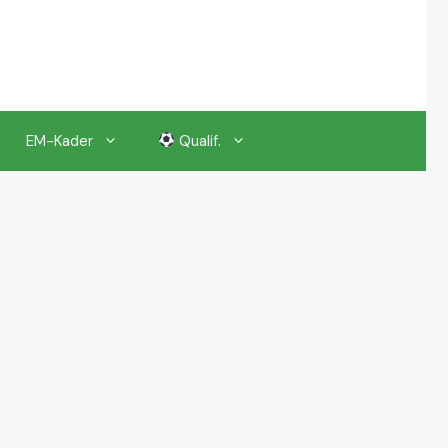
EM-Kader
Qualif.
EM 2024 Gruppenauslosung
EM 2024 Kalender, Termine
EM 2024 Anstoßzeiten & Uhrzeiten
EM 2024 Tickets Preise & Eintrittskarten