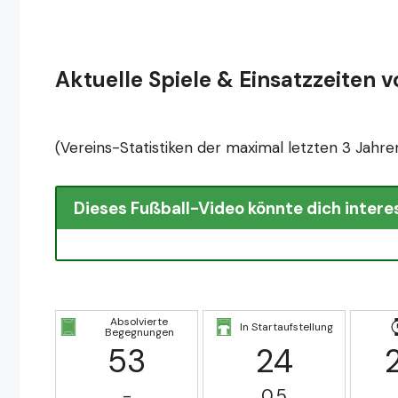
Aktuelle Spiele & Einsatzzeiten vo
(Vereins-Statistiken der maximal letzten 3 Jahre
Dieses Fußball-Video könnte dich intere
Absolvierte
In Startaufstellung
Begegnungen
53
24
-
0.5