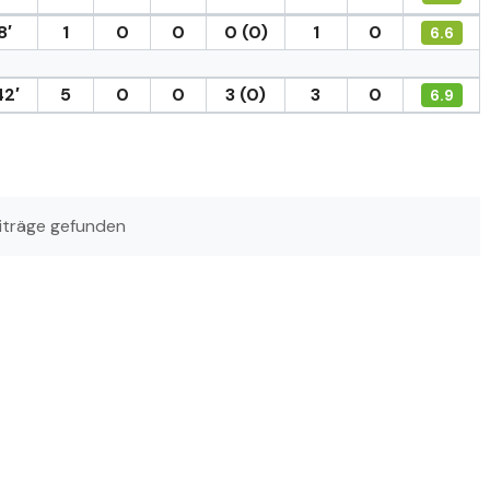
8′
1
0
0
0 (0)
1
0
6.6
42′
5
0
0
3 (0)
3
0
6.9
iträge gefunden