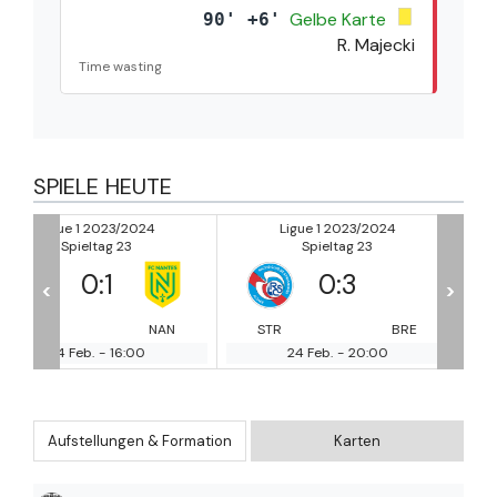
Gelbe Karte
90' +6'
R. Majecki
Time wasting
SPIELE HEUTE
Ligue 1 2023/2024
Ligue 1 2023/2024
Spieltag 23
Spieltag 23
0
:
3
2
:
3
<
>
NAN
STR
BRE
LEN
MO
24 Feb.
-
20:00
25 Feb.
-
12:00
Aufstellungen & Formation
Karten