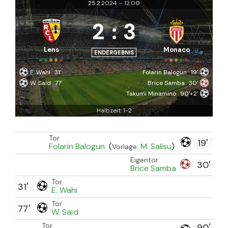
25.2.2024
-
12:00
2
:
3
Lens
Monaco
ENDERGEBNIS
E. Wahi
31'
Folarin Balogun
19'
W. Saïd
77'
Brice Samba
30'
Takumi Minamino
90'+2'
Halbzeit: 1-2
Tor
19'
Folarin Balogun
(
M. Salisu
)
Vorlage:
Eigentor
30'
Brice Samba
Tor
31'
E. Wahi
Tor
77'
W. Saïd
Tor
90'