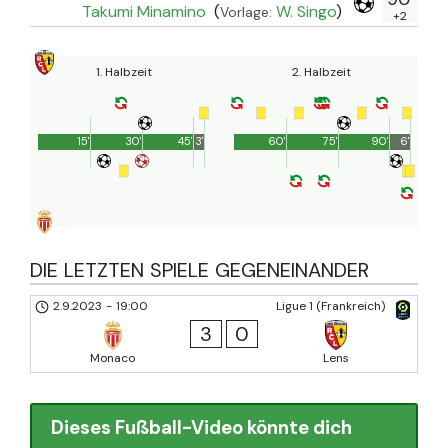
Takumi Minamino
(
W. Singo
)
Vorlage:
+2
1. Halbzeit
2. Halbzeit
15'
30'
45'
3'
60'
75'
90'
6'
DIE LETZTEN SPIELE GEGENEINANDER
2.9.2023
-
19:00
Ligue 1 (Frankreich)
3
0
Monaco
Lens
Dieses Fußball-Video könnte dich