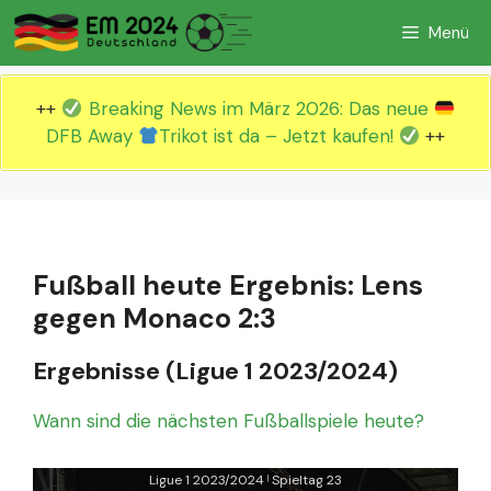
Zum
Menü
Inhalt
springen
++
Breaking News im März 2026: Das neue
DFB Away
Trikot ist da – Jetzt kaufen!
++
Fußball heute Ergebnis: Lens
gegen Monaco 2:3
Ergebnisse (Ligue 1 2023/2024)
Wann sind die nächsten Fußballspiele heute?
Ligue 1 2023/2024
Spieltag 23
|