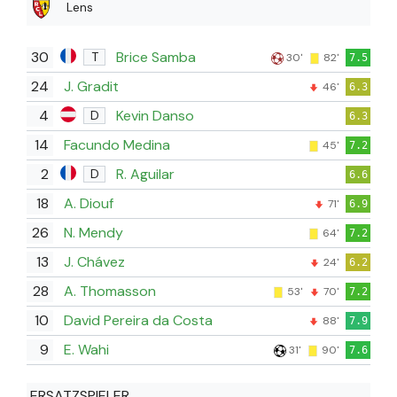
Lens
30
Brice Samba
T
30'
82'
7.5
24
J. Gradit
46'
6.3
4
Kevin Danso
D
6.3
14
Facundo Medina
45'
7.2
2
R. Aguilar
D
6.6
18
A. Diouf
71'
6.9
26
N. Mendy
64'
7.2
13
J. Chávez
24'
6.2
28
A. Thomasson
53'
70'
7.2
10
David Pereira da Costa
88'
7.9
9
E. Wahi
31'
90'
7.6
ERSATZSPIELER