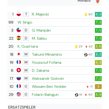
Monaco
1
R. Majecki
T
90'
8.2
99
W. Singo
7.3
3
G. Maripán
D
7.5
22
M. Salisu
D
7.3
20
K. Ouattara
25'
63'
6.6
18
Takumi Minamino
M
90'
8.2
19
Youssouf Fofana
M
6.3
6
D. Zakaria
M
7.3
17
Aleksandr Golovin
M
7.2
10
Wissam Ben Yedder
O
71'
6
29
Folarin Balogun
O
19'
90'
6.9
ERSATZSPIELER