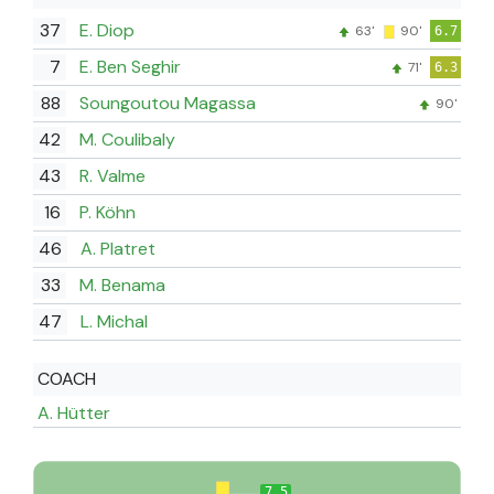
37
E. Diop
63'
90'
6.7
7
E. Ben Seghir
71'
6.3
88
Soungoutou Magassa
90'
42
M. Coulibaly
43
R. Valme
16
P. Köhn
46
A. Platret
33
M. Benama
47
L. Michal
COACH
A. Hütter
7.5