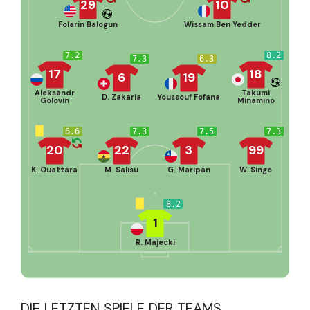
29
10
Folarin Balogun
Wissam Ben Yedder
7.2
8.2
7.3
6.3
17
18
6
19
Aleksandr
Takumi
D. Zakaria
Youssouf Fofana
Golovin
Minamino
6.6
7.3
7.5
7.3
20
22
3
99
K. Ouattara
M. Salisu
G. Maripán
W. Singo
8.2
1
R. Majecki
DIE LETZTEN SPIELE DER TEAMS