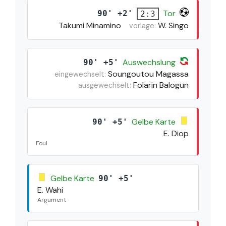
Tor
90' +2'
2:3
Takumi Minamino
W. Singo
vorlage:
Auswechslung
90' +5'
Soungoutou Magassa
eingewechselt:
Folarin Balogun
ausgewechselt:
Gelbe Karte
90' +5'
E. Diop
Foul
Gelbe Karte
90' +5'
E. Wahi
Argument