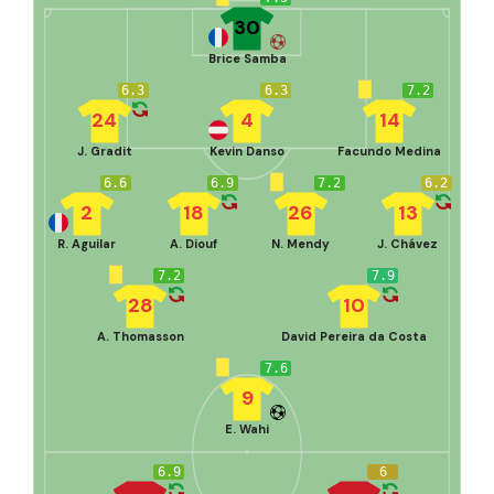
30
Brice Samba
6.3
6.3
7.2
24
4
14
J. Gradit
Kevin Danso
Facundo Medina
6.6
6.9
7.2
6.2
2
18
26
13
R. Aguilar
A. Diouf
N. Mendy
J. Chávez
7.2
7.9
28
10
A. Thomasson
David Pereira da Costa
7.6
9
E. Wahi
6.9
6