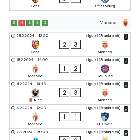
Lens
Strasbourg
Monaco
S
N
S
S
S
25.2.2024
-
12:00
Ligue 1 (Frankreich)
2
3
Lens
Monaco
18.2.2024
-
14:00
Ligue 1 (Frankreich)
1
2
Monaco
Toulouse
11.2.2024
-
19:45
Ligue 1 (Frankreich)
2
3
Nice
Monaco
4.2.2024
-
12:00
Ligue 1 (Frankreich)
1
1
Monaco
LE Havre
27.1.2024
-
20:00
Ligue 1 (Frankreich)