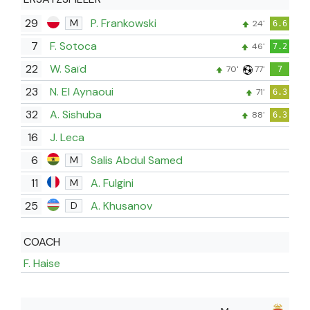
29
P. Frankowski
M
24'
6.6
7
F. Sotoca
46'
7.2
22
W. Saïd
70'
77'
7
23
N. El Aynaoui
71'
6.3
32
A. Sishuba
88'
6.3
16
J. Leca
6
Salis Abdul Samed
M
11
A. Fulgini
M
25
A. Khusanov
D
COACH
F. Haise