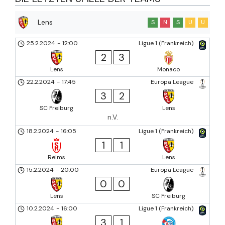
Lens
S
N
S
U
U
25.2.2024
-
12:00
Ligue 1 (Frankreich)
2
3
Lens
Monaco
22.2.2024
-
17:45
Europa League
3
2
SC Freiburg
Lens
n.V.
18.2.2024
-
16:05
Ligue 1 (Frankreich)
1
1
Reims
Lens
15.2.2024
-
20:00
Europa League
0
0
Lens
SC Freiburg
10.2.2024
-
16:00
Ligue 1 (Frankreich)
3
1