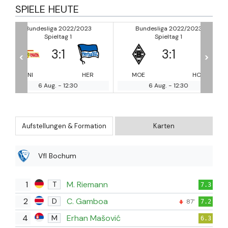
SPIELE HEUTE
23
Bundesliga 2022/2023
Bundesliga 2022/2023
Spieltag 1
Spieltag 1
3
:
1
2
:
2
<
>
ER
MOE
HOF
WOL
WE
6 Aug.
-
12:30
6 Aug.
-
12:30
Aufstellungen & Formation
Karten
Vfl Bochum
1
M. Riemann
T
7.3
2
C. Gamboa
D
87'
7.2
4
Erhan Mašović
M
6.3