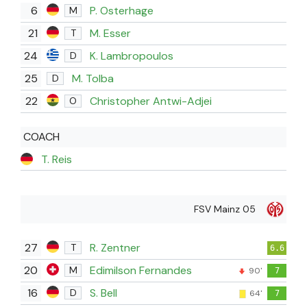
6
P. Osterhage
M
21
M. Esser
T
24
K. Lambropoulos
D
25
M. Tolba
D
22
Christopher Antwi-Adjei
O
COACH
T. Reis
FSV Mainz 05
27
R. Zentner
T
6.6
20
Edimilson Fernandes
M
90'
7
16
S. Bell
D
64'
7