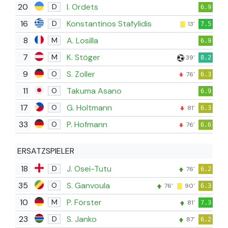
20
I. Ordets
D
6.9
16
Konstantinos Stafylidis
D
13'
7.5
8
A. Losilla
M
6.9
7
K. Stöger
M
39'
8.2
9
S. Zoller
O
76'
6.3
11
Takuma Asano
O
6.9
17
G. Holtmann
O
81'
6.3
33
P. Hofmann
O
76'
6.6
ERSATZSPIELER
18
J. Osei-Tutu
D
76'
6.2
35
S. Ganvoula
O
76'
90'
6.3
10
P. Förster
M
81'
7.3
23
S. Janko
D
87'
6.2