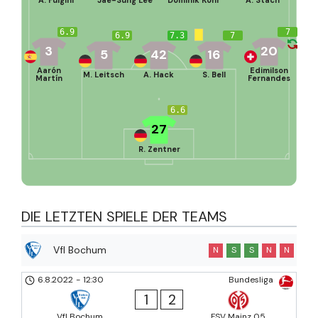
A. Fulgini
Jae-Sung Lee
Dominik Kohr
A. Stach
6.9
7
6.9
7.3
7
3
20
5
42
16
Aarón
Edimilson
M. Leitsch
A. Hack
S. Bell
Martín
Fernandes
6.6
27
R. Zentner
DIE LETZTEN SPIELE DER TEAMS
Vfl Bochum
N
S
S
N
N
6.8.2022
-
12:30
Bundesliga
1
2
Vfl Bochum
FSV Mainz 05