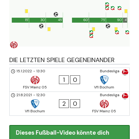
15'
30'
45'
60'
75'
90'
4'
DIE LETZTEN SPIELE GEGENEINANDER
15.1.2022
-
13:30
Bundesliga
1
0
FSV Mainz 05
Vfl Bochum
21.8.2021
-
12:30
Bundesliga
2
0
Vfl Bochum
FSV Mainz 05
Dieses Fußball-Video könnte dich