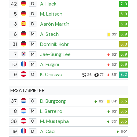
42
A. Hack
D
7.3
5
M. Leitsch
D
6.9
3
Aarón Martín
D
6.9
6
A. Stach
M
33'
6.9
31
Dominik Kohr
M
6.3
7
Jae-Sung Lee
M
62'
6.9
10
A. Fulgini
M
62'
6.9
9
K. Onisiwo
O
26'
77'
85'
8.2
ERSATZSPIELER
37
D. Burgzorg
O
62'
84'
6.5
8
L. Barreiro
M
62'
6.5
36
M. Mustapha
O
85'
6.5
19
A. Caci
D
90'