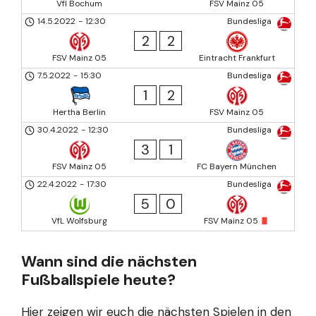
Vfl Bochum
FSV Mainz 05
14.5.2022
-
12:30
Bundesliga
2
2
FSV Mainz 05
Eintracht Frankfurt
7.5.2022
-
15:30
Bundesliga
1
2
Hertha Berlin
FSV Mainz 05
30.4.2022
-
12:30
Bundesliga
3
1
FSV Mainz 05
FC Bayern München
22.4.2022
-
17:30
Bundesliga
5
0
VfL Wolfsburg
FSV Mainz 05
Wann sind die nächsten
Fußballspiele heute?
Hier zeigen wir euch die nächsten Spielen in den