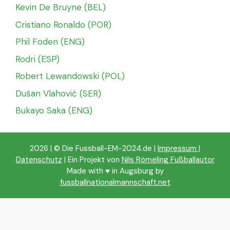
Kevin De Bruyne (BEL)
Cristiano Ronaldo (POR)
Phil Foden (ENG)
Rodri (ESP)
Robert Lewandowski (POL)
Dušan Vlahović (SER)
Bukayo Saka (ENG)
2026 | © Die Fussball-EM-2024.de |
Impressum
|
Datenschutz
| Ein Projekt von
Nils Römeling Fußballautor
Made with ♥️ in Augsburg by
fussballnationalmannschaft.net