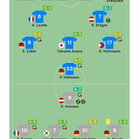
Stafylidis
6.9
8.2
8
7
A. Losilla
K. Stöger
6.3
6.9
6.3
9
11
17
S. Zoller
Takuma Asano
G. Holtmann
6.6
33
P. Hofmann
8.2
9
K. Onisiwo
6.9
6.9
6.3
6.9
10
7
31
6