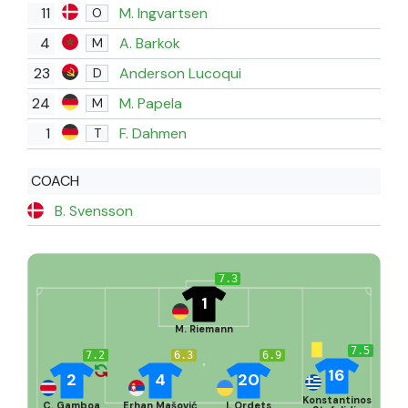
11
M. Ingvartsen
O
4
A. Barkok
M
23
Anderson Lucoqui
D
24
M. Papela
M
1
F. Dahmen
T
COACH
B. Svensson
7.3
1
M. Riemann
7.5
7.2
6.3
6.9
16
2
4
20
Konstantinos
C. Gamboa
Erhan Mašović
I. Ordets