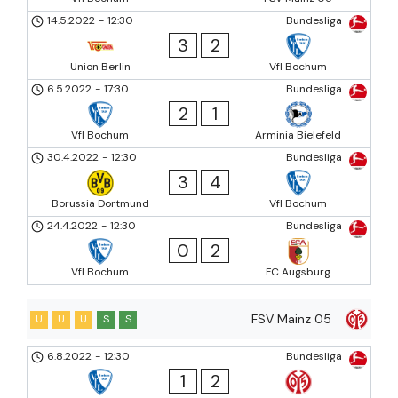
14.5.2022
-
12:30
Bundesliga
3
2
Union Berlin
Vfl Bochum
6.5.2022
-
17:30
Bundesliga
2
1
Vfl Bochum
Arminia Bielefeld
30.4.2022
-
12:30
Bundesliga
3
4
Borussia Dortmund
Vfl Bochum
24.4.2022
-
12:30
Bundesliga
0
2
Vfl Bochum
FC Augsburg
FSV Mainz 05
U
U
U
S
S
6.8.2022
-
12:30
Bundesliga
1
2