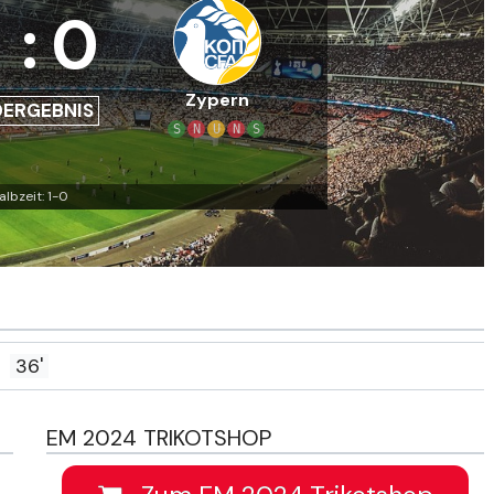
:
0
Zypern
DERGEBNIS
S
N
U
N
S
albzeit: 1-0
36'
EM 2024 TRIKOTSHOP