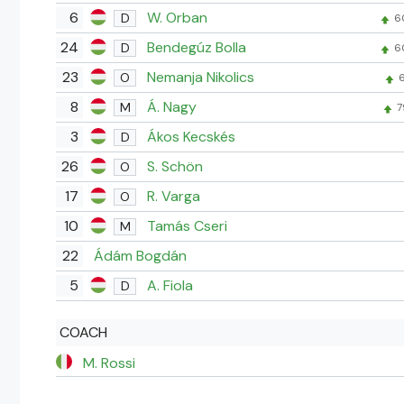
6
W. Orban
D
6
24
Bendegúz Bolla
D
6
23
Nemanja Nikolics
O
6
8
Á. Nagy
M
7
3
Ákos Kecskés
D
26
S. Schön
O
17
R. Varga
O
10
Tamás Cseri
M
22
Ádám Bogdán
5
A. Fiola
D
COACH
M. Rossi