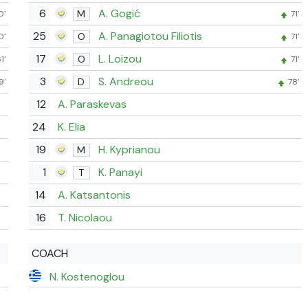
6
A. Gogić
M
0'
71'
25
A. Panagiotou Filiotis
O
0'
71'
17
L. Loizou
O
1'
71'
3
S. Andreou
D
9'
78'
12
A. Paraskevas
24
K. Elia
19
H. Kyprianou
M
1
K. Panayi
T
14
A. Katsantonis
16
T. Nicolaou
COACH
N. Kostenoglou