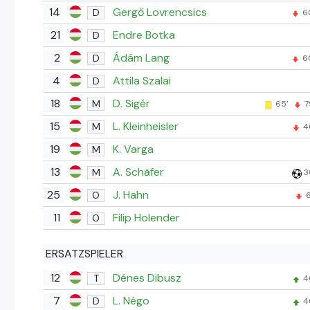
14
Gergő Lovrencsics
D
6
21
Endre Botka
D
2
Ádám Lang
D
6
4
Attila Szalai
D
18
D. Sigér
M
65'
7
15
L. Kleinheisler
M
4
19
K. Varga
M
13
A. Schäfer
M
3
25
J. Hahn
O
6
11
Filip Holender
O
ERSATZSPIELER
12
Dénes Dibusz
T
4
7
L. Négo
D
4