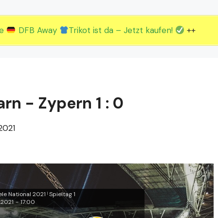
2.EM Spieltag vom 19. bis 22.06.
3.EM Spieltag vom 23. bis 26.06.
ue
DFB Away
Trikot ist da – Jetzt kaufen!
++
n - Zypern 1 : 0
2021
le National 2021
Spieltag 1
|
.2021
-
17:00