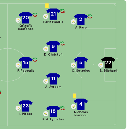
21
20
2
Paris Psaltis
Grīgorīs
A. Karo
Kastanos
r
9
D. Christofi
15
5
22
F. Papoulis
C. Soteriou
N. Michael
11
A. Avraam
4
23
18
Nicholas
I. Pittas
Ioannou
K. Artymatas