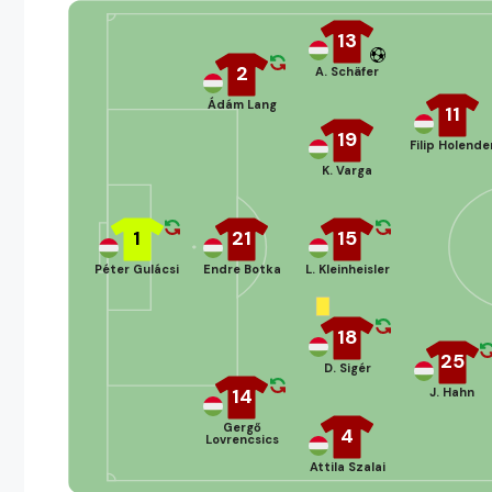
13
2
A. Schäfer
Ádám Lang
11
19
Filip Holende
K. Varga
1
21
15
Péter Gulácsi
Endre Botka
L. Kleinheisler
18
25
D. Sigér
14
J. Hahn
Gergő
4
Lovrencsics
Attila Szalai