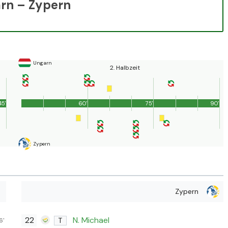
arn – Zypern
Ungarn
2. Halbzeit
45'
60'
75'
90'
Zypern
Zypern
22
N. Michael
T
6'