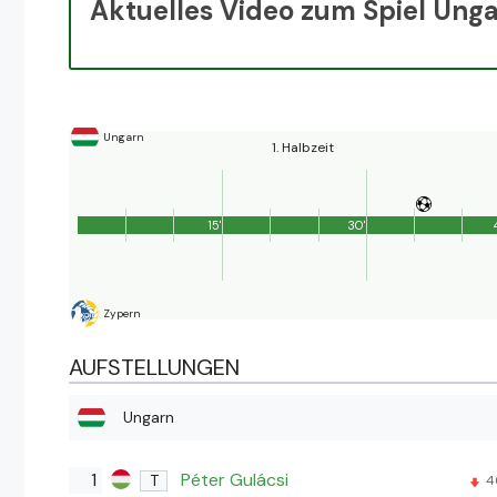
Aktuelles Video zum Spiel Ung
Ungarn
1. Halbzeit
15'
30'
Zypern
AUFSTELLUNGEN
Ungarn
1
Péter Gulácsi
T
4