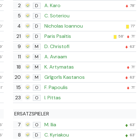
2
A. Karo
D
0'
78'
5
C. Soteriou
D
4
Nicholas Ioannou
D
0'
77'
21
Paris Psaltis
D
58'
71'
9
D. Christofi
M
9'
63'
11
A. Avraam
M
6'
18
K. Artymatas
M
71'
20
Grīgorīs Kastanos
M
6'
63'
15
F. Papoulis
O
1'
71'
23
I. Pittas
O
ERSATZSPIELER
7
M. Ilia
O
6'
63'
8
C. Kyriakou
D
6'
63'