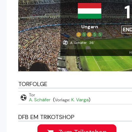
1
Ungarn
EN
U
S
U
S
S
A. Schäfer
36'
H
TORFOLGE
Tor
A. Schäfer
(
:
K. Varga
)
Vorlage
DFB EM TRIKOTSHOP