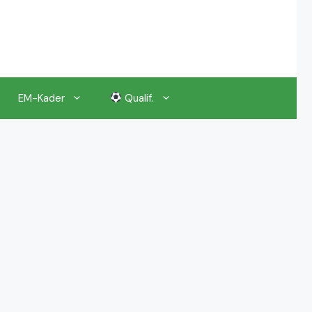
EM-Kader
Qualif.
EM 2024 Gruppenauslosung
EM 2024 Kalender, Termine
EM 2024 Anstoßzeiten & Uhrzeiten
EM 2024 Tickets Preise & Eintrittskarten