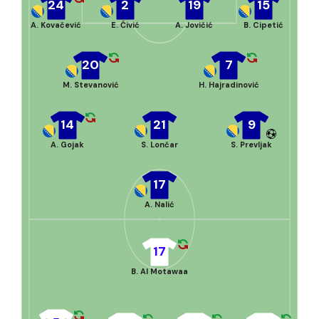
24
2
19
15
A. Kovačević
E. Ćivić
A. Jovičić
B. Cipetić
20
7
M. Stevanović
H. Hajradinović
14
21
9
A. Gojak
S. Lončar
S. Prevljak
17
A. Nalić
17
B. Al Motawaa