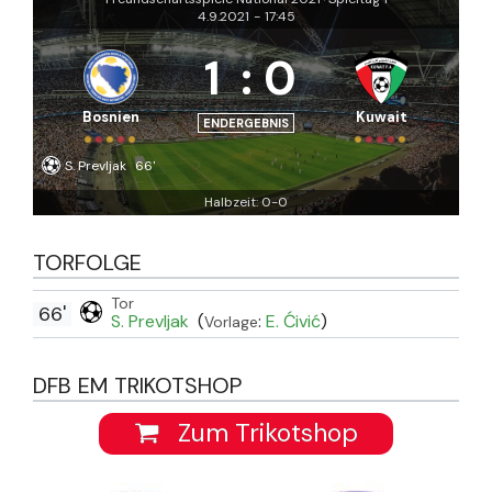
4.9.2021
-
17:45
1
:
0
Bosnien
Kuwait
ENDERGEBNIS
S. Prevljak
66'
Halbzeit: 0-0
TORFOLGE
Tor
66'
S. Prevljak
(
:
E. Ćivić
)
Vorlage
DFB EM TRIKOTSHOP
Zum Trikotshop