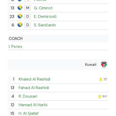
13
G. Cimirot
M
23
E. Demirović
O
6
S. Saničanin
D
COACH
I. Petev
Kuwait
1
Khaled Al Rashidi
72'
13
Fahad Al Rashidi
4
R. Dousari
90'
12
Hamad Al Harbi
15
H. Al Qallaf