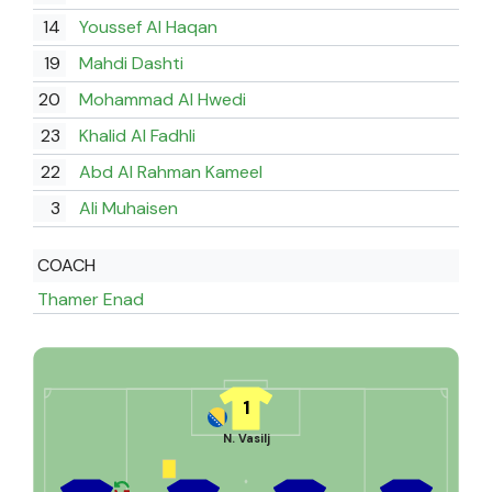
14
Youssef Al Haqan
19
Mahdi Dashti
20
Mohammad Al Hwedi
23
Khalid Al Fadhli
22
Abd Al Rahman Kameel
3
Ali Muhaisen
COACH
Thamer Enad
1
N. Vasilj