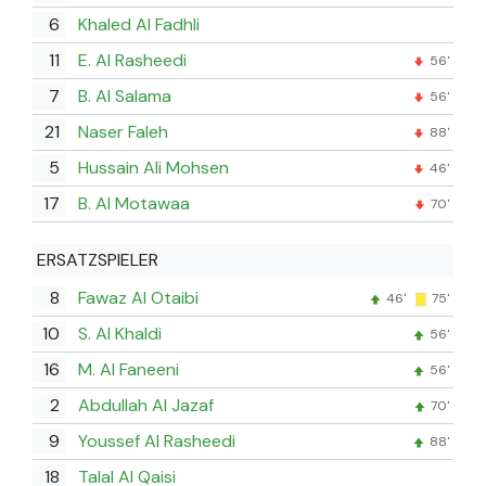
6
Khaled Al Fadhli
11
E. Al Rasheedi
56'
7
B. Al Salama
56'
21
Naser Faleh
88'
5
Hussain Ali Mohsen
46'
17
B. Al Motawaa
70'
ERSATZSPIELER
8
Fawaz Al Otaibi
46'
75'
10
S. Al Khaldi
56'
16
M. Al Faneeni
56'
2
Abdullah Al Jazaf
70'
9
Youssef Al Rasheedi
88'
18
Talal Al Qaisi