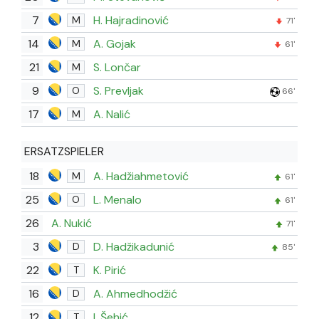
7
H. Hajradinović
M
71'
14
A. Gojak
M
61'
21
S. Lončar
M
9
S. Prevljak
O
66'
17
A. Nalić
M
ERSATZSPIELER
18
A. Hadžiahmetović
M
61'
25
L. Menalo
O
61'
26
A. Nukić
71'
3
D. Hadžikadunić
D
85'
22
K. Pirić
T
16
A. Ahmedhodžić
D
12
I. Šehić
T