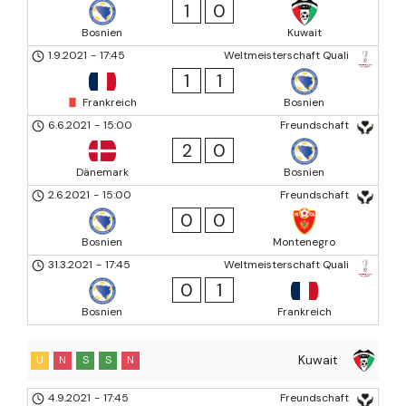
1
0
Bosnien
Kuwait
1.9.2021
-
17:45
Weltmeisterschaft Quali
1
1
Frankreich
Bosnien
6.6.2021
-
15:00
Freundschaft
2
0
Dänemark
Bosnien
2.6.2021
-
15:00
Freundschaft
0
0
Bosnien
Montenegro
31.3.2021
-
17:45
Weltmeisterschaft Quali
0
1
Bosnien
Frankreich
Kuwait
U
N
S
S
N
4.9.2021
-
17:45
Freundschaft