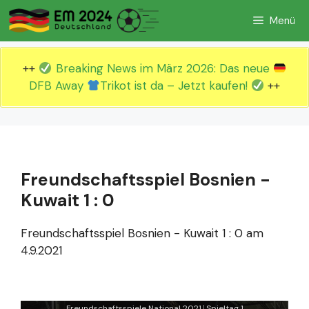
Zum
Menü
Inhalt
springen
++
Breaking News im März 2026: Das neue
DFB Away
Trikot ist da – Jetzt kaufen!
++
Freundschaftsspiel Bosnien -
Kuwait 1 : 0
Freundschaftsspiel Bosnien - Kuwait 1 : 0 am
4.9.2021
Freundschaftsspiele National 2021
Spieltag 1
|