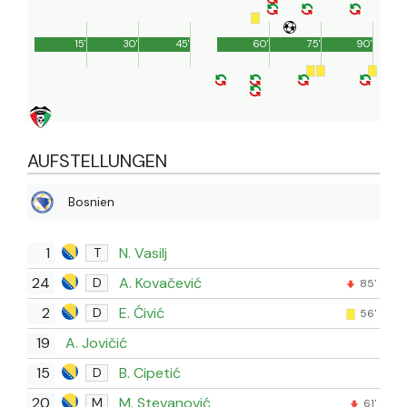
15'
30'
45'
60'
75'
90'
AUFSTELLUNGEN
Bosnien
1
N. Vasilj
T
24
A. Kovačević
D
85'
2
E. Ćivić
D
56'
19
A. Jovičić
15
B. Cipetić
D
20
M. Stevanović
M
61'