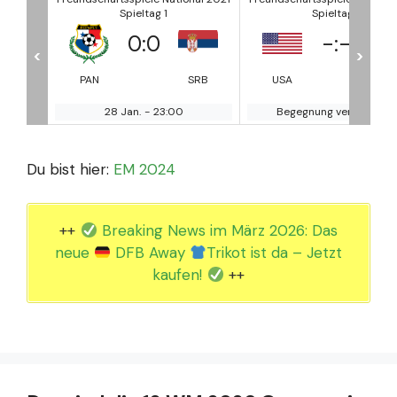
Spieltag 1
Spieltag 1
-
:
-
7
:
0
<
>
SRB
USA
SRB
USA
TR
Begegnung verschoben
31 Jan.
-
23:00
Du bist hier:
EM 2024
++
Breaking News im März 2026: Das
neue
DFB Away
Trikot ist da – Jetzt
kaufen!
++