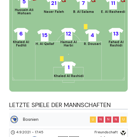
5
21
7
11
Hussain Ali
Naser Faleh
B. Al Salama
E. Al Rasheedi
Mohsen
6
12
13
15
4
Khaled Al
Hamad Al
Fahad Al
H. Al Qallaf
R. Dousari
Fadhli
Harbi
Rashidi
1
Khaled Al Rashidi
LETZTE SPIELE DER MANNSCHAFTEN
Bosnien
U
N
N
N
U
4.9.2021
-
17:45
Freundschaft