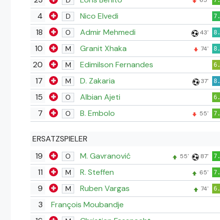
65'
7
4
Nico Elvedi
D
7
18
Admir Mehmedi
O
43'
8
10
Granit Xhaka
M
74'
8
20
Edimilson Fernandes
M
6
17
D. Zakaria
M
37'
8
15
Albian Ajeti
O
6
7
B. Embolo
O
55'
7
ERSATZSPIELER
19
M. Gavranović
O
55'
87'
7
11
R. Steffen
M
65'
7
9
Ruben Vargas
M
74'
6
3
François Moubandje