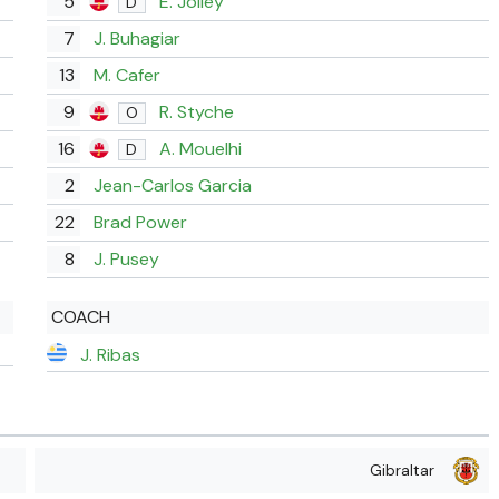
5
E. Jolley
D
7
J. Buhagiar
13
M. Cafer
9
R. Styche
O
16
A. Mouelhi
D
2
Jean-Carlos Garcia
22
Brad Power
8
J. Pusey
COACH
J. Ribas
Gibraltar