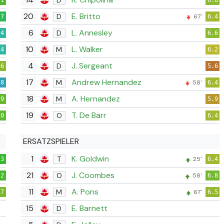
.1
6.6
20
E. Britto
D
67'
.7
6.4
6
L. Annesley
D
.4
6.6
10
L. Walker
M
.4
6.2
4
J. Sergeant
D
.6
5.6
17
Andrew Hernandez
M
58'
.8
6.4
18
A. Hernandez
M
.9
5.9
19
T. De Barr
O
.0
6.4
ERSATZSPIELER
1
K. Goldwin
T
25'
.3
6.4
21
J. Coombes
O
58'
.2
6.8
11
A. Pons
M
67'
.7
6.5
15
E. Barnett
D