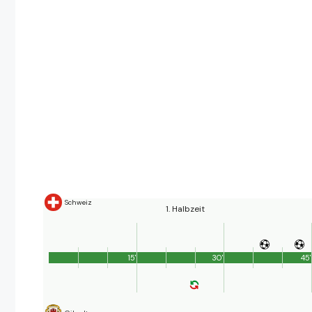
Schweiz
1. Halbzeit
15'
30'
45'