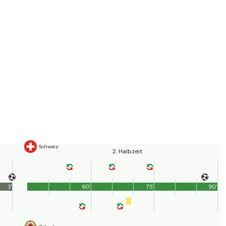
Schweiz
2. Halbzeit
3'
60'
75'
90'