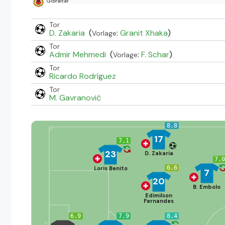
Gibraltar
Tor
D. Zakaria
(
:
Granit Xhaka
)
Vorlage
Tor
Admir Mehmedi
(
:
F. Schar
)
Vorlage
Tor
Ricardo Rodríguez
Tor
M. Gavranović
8.8
17
7.1
23
D. Zakaria
7.
6.6
Loris Benito
7
20
B. Embolo
Edimilson
Fernandes
6.9
7.9
8.4