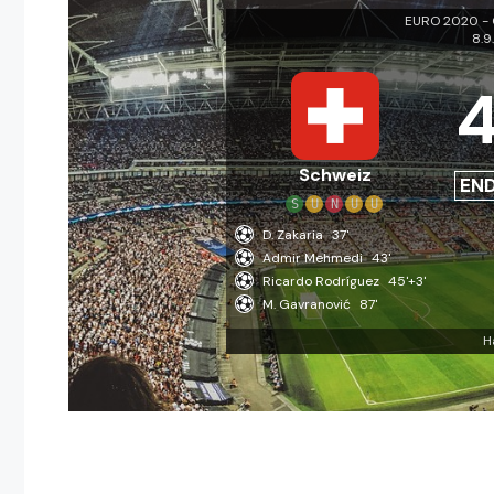
EURO 2020 - Q
8.9
Schweiz
EN
S
U
N
U
U
D. Zakaria
37'
Admir Mehmedi
43'
Ricardo Rodríguez
45'+3'
M. Gavranović
87'
H