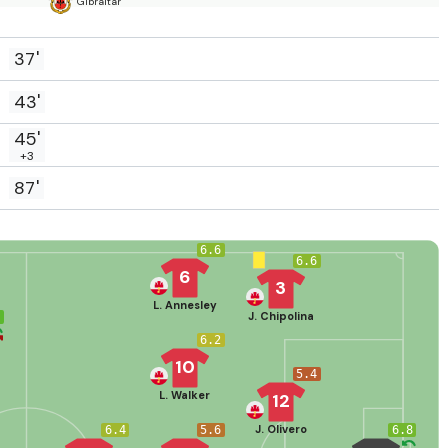
Gibraltar
37'
43'
45'
+3
87'
6.6
6.6
6
3
L. Annesley
J. Chipolina
0
6.2
10
5.4
L. Walker
12
J. Olivero
6.4
5.6
6.8