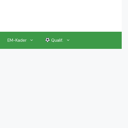
EM-Kader
Qualif.
EM 2024 Gruppenauslosung
EM 2024 Kalender, Termine
EM 2024 Anstoßzeiten & Uhrzeiten
EM 2024 Tickets Preise & Eintrittskarten