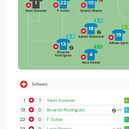
1
22
10
Yann Sommer
F. Schar
Granit Xhaka
8.4
18
6.
15
8.6
Admir Mehmedi
13
Albian Ajeti
7.7
Ricardo
4
Rodríguez
Nico Elvedi
Schweiz
1
Yann Sommer
T
6
13
Ricardo Rodríguez
D
45'
8
22
F. Schar
D
7
23
Loris Benito
D