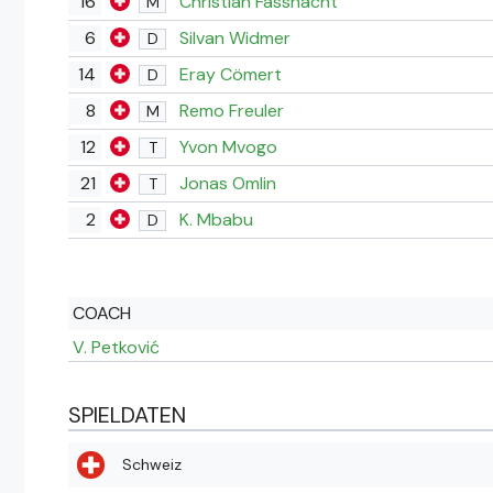
16
Christian Fassnacht
M
6
Silvan Widmer
D
14
Eray Cömert
D
8
Remo Freuler
M
12
Yvon Mvogo
T
21
Jonas Omlin
T
2
K. Mbabu
D
COACH
V. Petković
SPIELDATEN
Schweiz