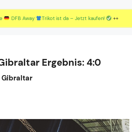
2.EM Spieltag vom 19. bis 22.06.
3.EM Spieltag vom 23. bis 26.06.
ue
DFB Away
Trikot ist da – Jetzt kaufen!
++
ibraltar Ergebnis: 4:0
 Gibraltar