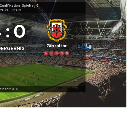
ualifikation
Spieltag 6
|
.2019
-
15:00
4
:
0
Gibraltar
DERGEBNIS
N
N
N
N
N
albzeit: 3-0