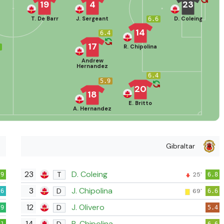
19
4
23
T. De Barr
J. Sergeant
D. Coleing
6.6
14
6.4
17
R. Chipolina
9
Andrew
Hernandez
6.4
5.9
20
18
E. Britto
A. Hernandez
Gibraltar
23
D. Coleing
T
25'
.9
6.8
3
J. Chipolina
D
69'
.6
6.6
12
J. Olivero
D
.9
5.4
14
R. Chipolina
D