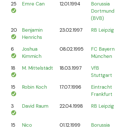
25
Emre Can
12.01.1994
Borussia
44
Dortmund
(BVB)
20
Benjamin
23.02.1997
RB Leipzig
15
Henrichs
6
Joshua
08.02.1995
FC Bayern
87
Kimmich
München
18
M. Mittelstädt
18.03.1997
VfB
5
Stuttgart
15
Robin Koch
17.07.1996
Eintracht
9
Frankfurt
3
David Raum
22.04.1998
RB Leipzig
21
15
Nico
01.12.1999
Borussia
12