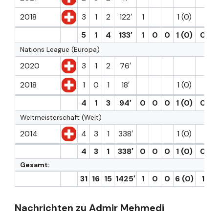
2018
3
1
2
122′
1
1 (0)
5
1
4
133′
1
0
0
1 (0)
0
0
Nations League (Europa)
2020
3
1
2
76′
2018
1
0
1
18′
1 (0)
4
1
3
94′
0
0
0
1 (0)
0
0
Weltmeisterschaft (Welt)
2014
4
3
1
338′
1 (0)
4
3
1
338′
0
0
0
1 (0)
0
0
Gesamt:
31
16
15
1425′
1
0
0
6 (0)
1
0
Nachrichten zu Admir Mehmedi