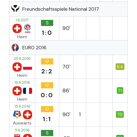
Freundschaftsspiele National 2017
1.6.2017
S
90`
1:0
Heim
EURO 2016
25.6.2016
U
70`
6.4
2:2
Heim
19.6.2016
U
86`
7.1
0:0
Heim
15.6.2016
U
90`
1
7.0
1:1
Auswärts
11.6.2016
S