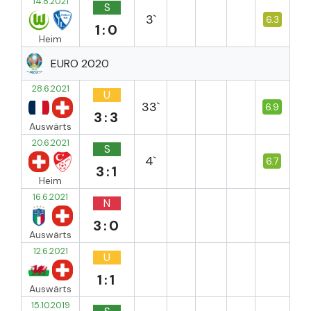
14.8.2021
S
3`
6.3
1:0
Heim
EURO 2020
28.6.2021
U
33`
6.9
3:3
Auswärts
20.6.2021
S
4`
6.7
3:1
Heim
16.6.2021
N
3:0
Auswärts
12.6.2021
U
1:1
Auswärts
15.10.2019