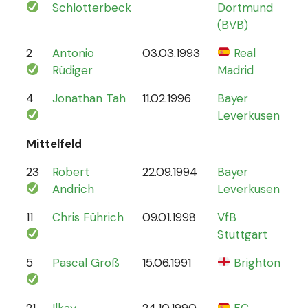
Schlotterbeck
Dortmund
(BVB)
2
Antonio
03.03.1993
Real
70
Rüdiger
Madrid
4
Jonathan Tah
11.02.1996
Bayer
26
Leverkusen
Mittelfeld
23
Robert
22.09.1994
Bayer
6
Andrich
Leverkusen
11
Chris Führich
09.01.1998
VfB
4
Stuttgart
5
Pascal Groß
15.06.1991
Brighton
8
21
Ilkay
24.10.1990
FC
78