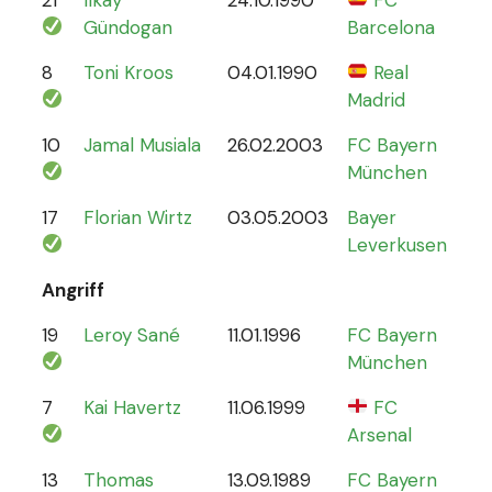
Gündogan
Barcelona
8
Toni Kroos
04.01.1990
Real
110
Madrid
10
Jamal Musiala
26.02.2003
FC Bayern
30
München
17
Florian Wirtz
03.05.2003
Bayer
19
Leverkusen
Angriff
19
Leroy Sané
11.01.1996
FC Bayern
61
München
7
Kai Havertz
11.06.1999
FC
47
Arsenal
13
Thomas
13.09.1989
FC Bayern
13