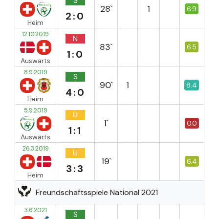
S
28`
1
6.9
2:0
Heim
12.10.2019
N
83`
6.5
1:0
Auswärts
8.9.2019
S
90`
1
8.4
4:0
Heim
5.9.2019
U
1`
0.0
1:1
Auswärts
26.3.2019
U
19`
6.4
3:3
Heim
Freundschaftsspiele National 2021
3.6.2021
S