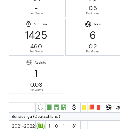
-
0.5
Per Game
Per Game
Minuten
Tore
1425
6
46.0
0.2
Per Game
Per Game
Assists
1
0.03
Per Game
Bundesliga (Deutschland)
2021-2022
1
0
1
3′