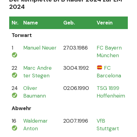
2024
Nr.
Name
Geb.
Verein
Sp
Torwart
1
Manuel Neuer
27.03.1986
FC Bayern
12
München
22
Marc Andre
30.04.1992
FC
4
ter Stegen
Barcelona
24
Oliver
02.06.1990
TSG 1899
0
Baumann
Hoffenheim
Abwehr
16
Waldemar
20.07.1996
VfB
2
Anton
Stuttgart