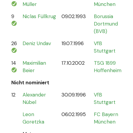
Müller
München
9
Niclas Füllkrug
09.02.1993
Borussia
17
Dortmund
(BVB)
26
Deniz Undav
19.07.1996
VfB
2
Stuttgart
14
Maximilian
17.10.2002
TSG 1899
1
Beier
Hoffenheim
Nicht nominiert
12
Alexander
30.09.1996
VfB
0
Nübel
Stuttgart
Leon
06.02.1995
FC Bayern
Goretzka
München