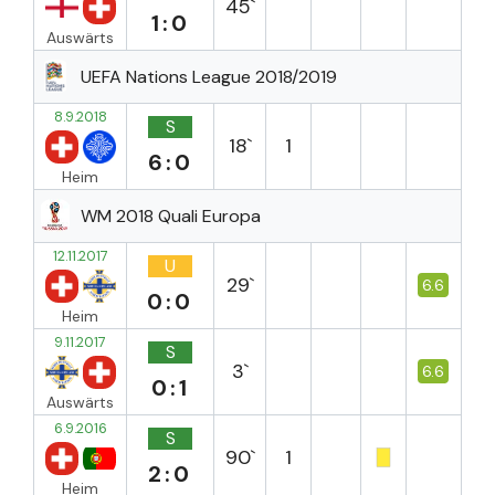
45`
1:0
Auswärts
UEFA Nations League 2018/2019
8.9.2018
S
18`
1
6:0
Heim
WM 2018 Quali Europa
12.11.2017
U
29`
6.6
0:0
Heim
9.11.2017
S
3`
6.6
0:1
Auswärts
6.9.2016
S
90`
1
2:0
Heim