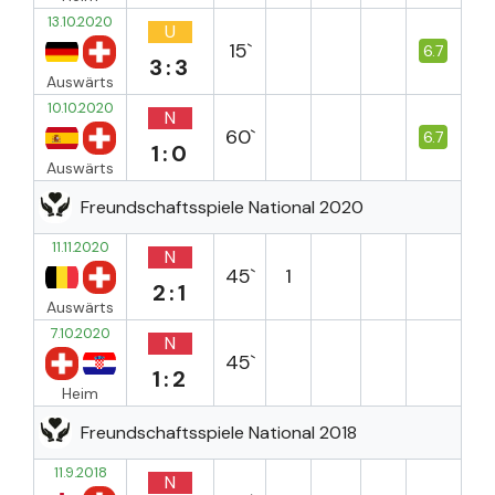
13.10.2020
U
15`
6.7
3:3
Auswärts
10.10.2020
N
60`
6.7
1:0
Auswärts
Freundschaftsspiele National 2020
11.11.2020
N
45`
1
2:1
Auswärts
7.10.2020
N
45`
1:2
Heim
Freundschaftsspiele National 2018
11.9.2018
N