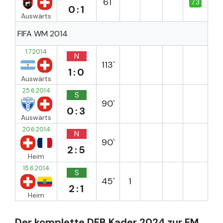
61`
7.3
0:1
Auswärts
FIFA WM 2014
1.7.2014
N
113`
1:0
Auswärts
25.6.2014
S
90`
0:3
Auswärts
20.6.2014
N
90`
2:5
Heim
15.6.2014
S
45`
1
2:1
Heim
Der komplette DFB Kader 2024 zur EM