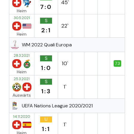
45`
7:0
Heim
30.5.2021
S
22`
2:1
Heim
WM 2022 Quali Europa
28.3.2021
S
10`
7.3
1:0
Heim
25.3.2021
S
1`
1:3
Auswärts
UEFA Nations League 2020/2021
14.11.2020
U
1`
1:1
Heim