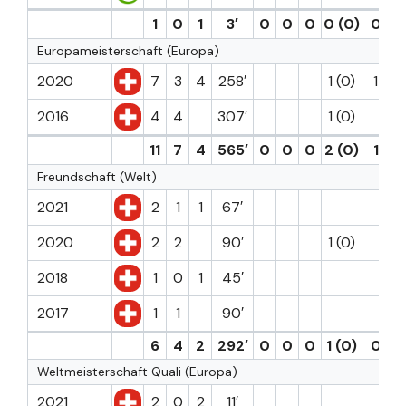
1
0
1
3′
0
0
0
0 (0)
0
0
Europameisterschaft (Europa)
2020
7
3
4
258′
1 (0)
1
2016
4
4
307′
1 (0)
11
7
4
565′
0
0
0
2 (0)
1
0
Freundschaft (Welt)
2021
2
1
1
67′
2020
2
2
90′
1 (0)
2018
1
0
1
45′
2017
1
1
90′
6
4
2
292′
0
0
0
1 (0)
0
0
Weltmeisterschaft Quali (Europa)
2021
2
0
2
11′