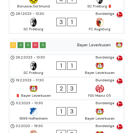
Borussia Dortmund
SC Freiburg
28.1.2023
-
13:30
Bundesliga
3
1
SC Freiburg
FC Augsburg
Bayer Leverkusen
U
S
S
N
S
26.2.2023
-
13:30
Bundesliga
1
1
SC Freiburg
Bayer Leverkusen
19.2.2023
-
17:30
Bundesliga
2
3
Bayer Leverkusen
FSV Mainz 05
11.2.2023
-
13:30
Bundesliga
1
3
1899 Hoffenheim
Bayer Leverkusen
3.2.2023
-
18:30
Bundesliga