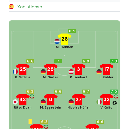
Xabi Alonso
6.9
26
M. Flekken
6.6
7
6.9
7.3
25
28
3
17
K. Sildillia
M. Ginter
P. Lienhart
L. Kübler
6.3
6.6
6.7
7.5
42
8
27
32
Ritsu Doan
M. Eggestein
Nicolas Höfler
V. Grifo
6.3
6.6