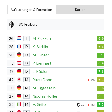
Aufstellungen & Formation
Karten
SC Freiburg
26
M. Flekken
T
6.9
25
K. Sildillia
D
6.6
28
M. Ginter
D
7
3
P. Lienhart
D
6.9
17
L. Kübler
D
7.3
42
Ritsu Doan
M
25'
6.3
8
M. Eggestein
M
6.6
27
Nicolas Höfler
M
6.7
32
V. Grifo
M
29'
83'
7.5