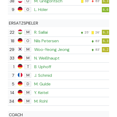
38
M. Gregoritsch
O
33'
83'
6.3
9
L. Höler
O
6.6
ERSATZSPIELER
22
R. Sallai
M
25'
26'
6.3
18
Nils Petersen
O
83'
6.3
29
Woo-Yeong Jeong
M
83'
6.2
33
N. Weißhaupt
M
1
B. Uphoff
T
7
J. Schmid
M
5
M. Gulde
D
14
Y. Keitel
M
34
M. Röhl
M
COACH