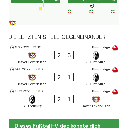
15'
30'
45'
60'
75'
90'
DIE LETZTEN SPIELE GEGENEINANDER
3.9.2022
-
12:30
Bundesliga
2
3
Bayer Leverkusen
SC Freiburg
14.5.2022
-
12:30
Bundesliga
2
1
Bayer Leverkusen
SC Freiburg
19.12.2021
-
13:30
Bundesliga
2
1
SC Freiburg
Bayer Leverkusen
Dieses Fußball-Video könnte dich