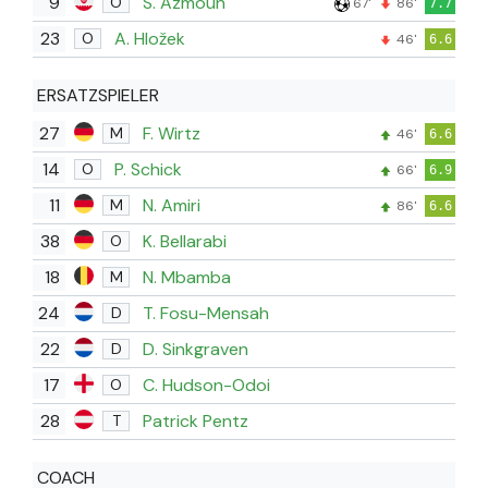
9
S. Azmoun
O
67'
86'
7.7
23
A. Hložek
O
46'
6.6
ERSATZSPIELER
27
F. Wirtz
M
46'
6.6
14
P. Schick
O
66'
6.9
11
N. Amiri
M
86'
6.6
38
K. Bellarabi
O
18
N. Mbamba
M
24
T. Fosu-Mensah
D
22
D. Sinkgraven
D
17
C. Hudson-Odoi
O
28
Patrick Pentz
T
COACH