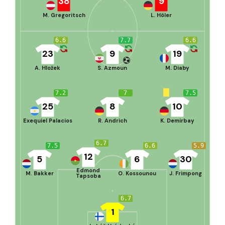
38
9
M. Gregoritsch
L. Höler
6.6
7.7
6.6
23
9
19
A. Hložek
S. Azmoun
M. Diaby
7.2
7
7.5
25
8
10
Exequiel Palacios
R. Andrich
K. Demirbay
6.7
7.5
6.6
5.9
12
5
6
30
Edmond
M. Bakker
O. Kossounou
J. Frimpong
Tapsoba
6.7
1