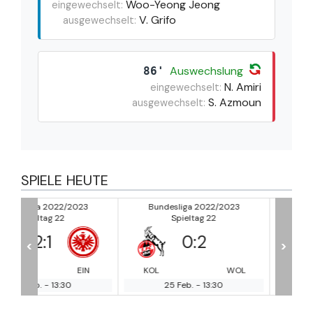
Woo-Yeong Jeong
eingewechselt:
V. Grifo
ausgewechselt:
Auswechslung
86'
N. Amiri
eingewechselt:
S. Azmoun
ausgewechselt:
SPIELE HEUTE
23
Bundesliga 2022/2023
Bundesliga 2022/2023
Spieltag 22
Spieltag 22
0
:
2
0
:
1
<
>
EIN
KOL
WOL
HOF
DO
25 Feb.
-
13:30
25 Feb.
-
13:30