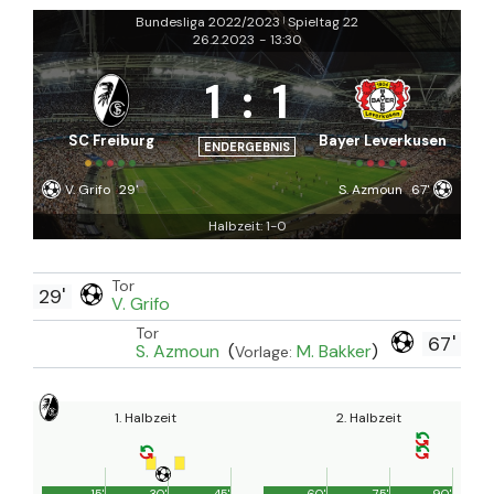
Bundesliga 2022/2023
Spieltag 22
|
26.2.2023
-
13:30
1
:
1
SC Freiburg
Bayer Leverkusen
ENDERGEBNIS
V. Grifo
29'
S. Azmoun
67'
Halbzeit: 1-0
Tor
29'
V. Grifo
Tor
67'
S. Azmoun
(
M. Bakker
)
Vorlage:
1. Halbzeit
2. Halbzeit