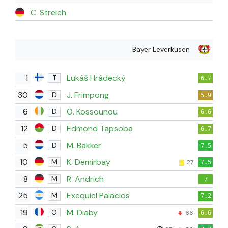
C. Streich
Bayer Leverkusen
1
Lukáš Hrádecký
T
6.7
30
J. Frimpong
D
5.9
6
O. Kossounou
D
6.6
12
Edmond Tapsoba
D
6.7
5
M. Bakker
D
7.5
10
K. Demirbay
M
27'
7.5
8
R. Andrich
M
7
25
Exequiel Palacios
M
7.2
19
M. Diaby
O
66'
6.6