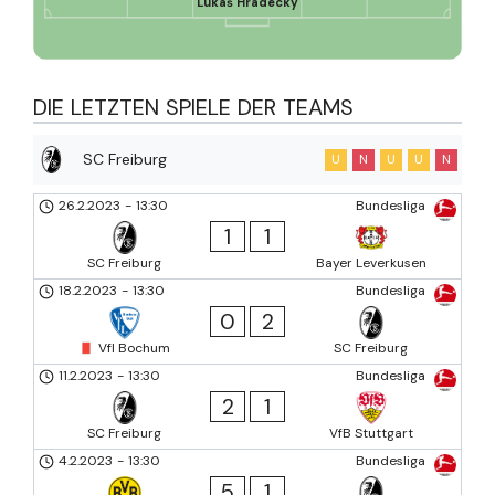
Lukáš Hrádecký
DIE LETZTEN SPIELE DER TEAMS
SC Freiburg
U
N
U
U
N
26.2.2023
-
13:30
Bundesliga
1
1
SC Freiburg
Bayer Leverkusen
18.2.2023
-
13:30
Bundesliga
0
2
Vfl Bochum
SC Freiburg
11.2.2023
-
13:30
Bundesliga
2
1
SC Freiburg
VfB Stuttgart
4.2.2023
-
13:30
Bundesliga
5
1