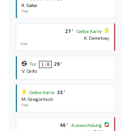
R. Sallai
Foul
Gelbe Karte
27'
K. Demirbay
Foul
Tor
29'
1:0
V. Grifo
Gelbe Karte
33'
M. Gregoritsch
Foul
Auswechslung
46'