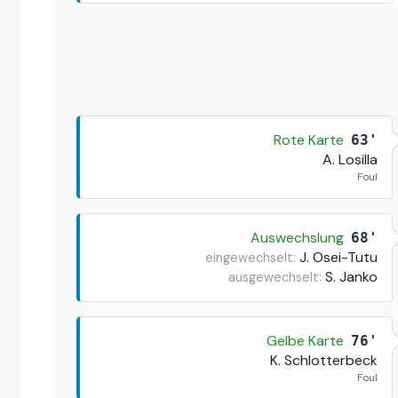
Rote Karte
63'
A. Losilla
Foul
Auswechslung
68'
J. Osei-Tutu
eingewechselt:
S. Janko
ausgewechselt:
Gelbe Karte
76'
K. Schlotterbeck
Foul