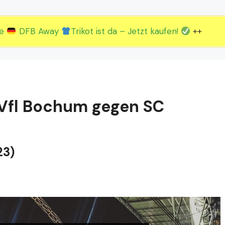
2.EM Spieltag vom 19. bis 22.06.
3.EM Spieltag vom 23. bis 26.06.
ue
DFB Away
Trikot ist da – Jetzt kaufen!
++
 Vfl Bochum gegen SC
23)