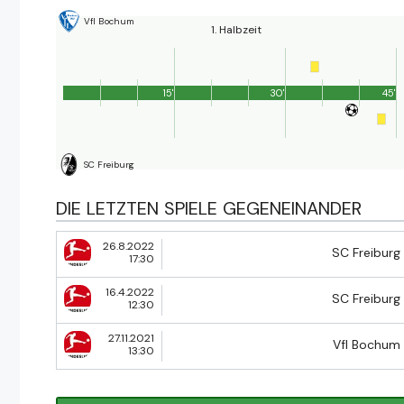
Vfl Bochum
1. Halbzeit
15'
30'
45'
SC Freiburg
DIE LETZTEN SPIELE GEGENEINANDER
26.8.2022
SC Freiburg
17:30
16.4.2022
SC Freiburg
12:30
27.11.2021
Vfl Bochum
13:30