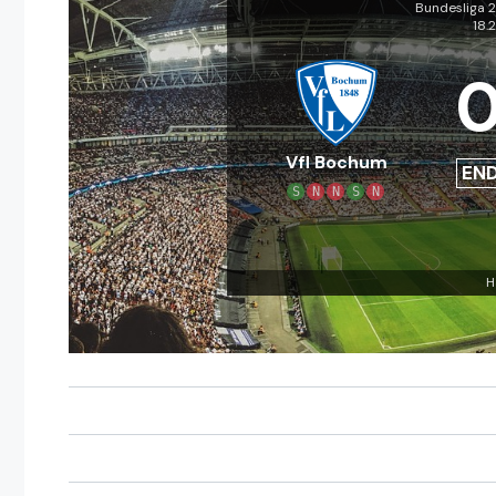
Bundesliga 
18.
Vfl Bochum
EN
S
N
N
S
N
H