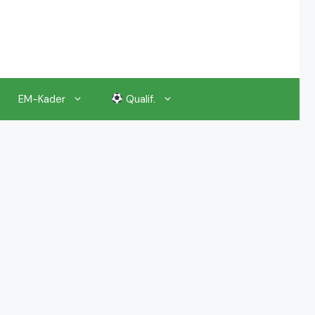
EM-Kader
Qualif.
EM 2024 Gruppenauslosung
EM 2024 Kalender, Termine
EM 2024 Anstoßzeiten & Uhrzeiten
EM 2024 Tickets Preise & Eintrittskarten