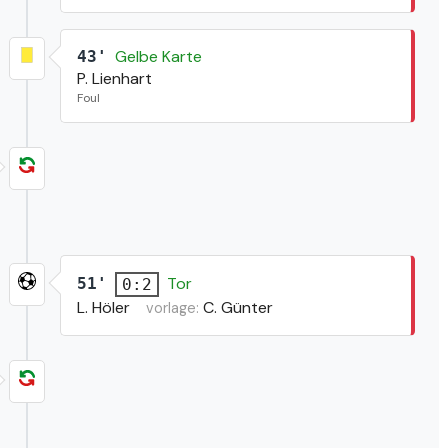
Gelbe Karte
43'
P. Lienhart
Foul
Tor
51'
0:2
L. Höler
C. Günter
vorlage: