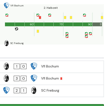
Vfl Bochum
2. Halbzeit
60'
75'
90'
5'
SC Freiburg
1
0
Vfl Bochum
3
0
Vfl Bochum
2
1
SC Freiburg