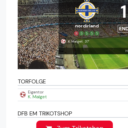
1
nordirland
EN
N
S
S
S
S
K. Malget
37'
H
TORFOLGE
Eigentor
K. Malget
DFB EM TRIKOTSHOP