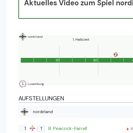
Aktuelles Video zum Spiel nor
nordirland
1. Halbzeit
15'
30'
Luxemburg
AUFSTELLUNGEN
nordirland
1
B. Peacock-Farrell
T
6