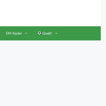
EM-Kader
Qualif.
EM 2024 Gruppenauslosung
EM 2024 Kalender, Termine
EM 2024 Anstoßzeiten & Uhrzeiten
EM 2024 Tickets Preise & Eintrittskarten