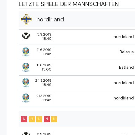
LETZTE SPIELE DER MANNSCHAFTEN
nordirland
5.9.2019
nordirland
18:45
11.6.2019
Belarus
17:45
8.6.2019
Estland
15:00
24.3.2019
nordirland
18:45
21.3.2019
nordirland
18:45
N
U
U
N
U
5.9.2019