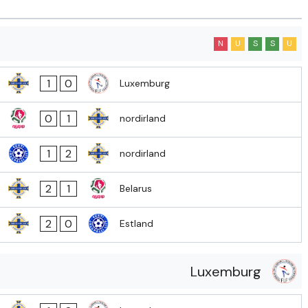
N
U
S
S
U
1
0
Luxemburg
0
1
nordirland
1
2
nordirland
2
1
Belarus
2
0
Estland
Luxemburg