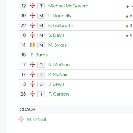
12
Michael McGovern
T
6
19
L. Donnelly
M
6
22
E. Galbraith
M
8
8
S. Davis
M
8
14
M. Sykes
M
15
B. Burns
7
N. McGinn
O
17
P. McNair
D
3
J. Lewis
D
23
T. Carson
T
COACH
M. O’Neill