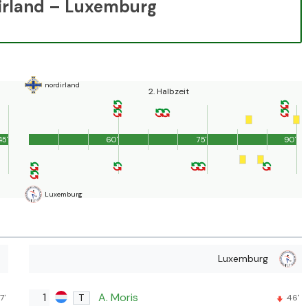
dirland – Luxemburg
nordirland
2. Halbzeit
45'
60'
75'
90'
Luxemburg
Luxemburg
1
A. Moris
T
7'
46'