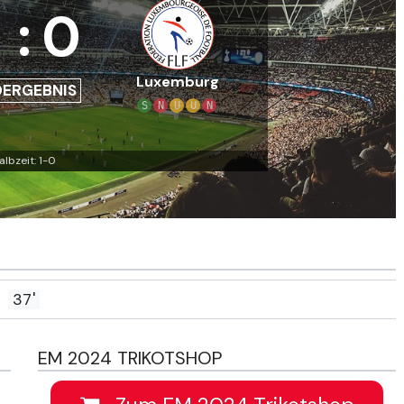
:
0
Luxemburg
DERGEBNIS
S
N
U
U
N
albzeit: 1-0
37'
EM 2024 TRIKOTSHOP