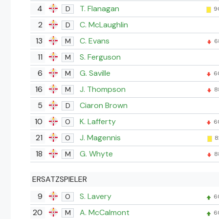
4
T. Flanagan
D
9
2
C. McLaughlin
D
13
C. Evans
M
6
11
S. Ferguson
M
6
G. Saville
M
6
16
J. Thompson
M
8
5
Ciaron Brown
D
10
K. Lafferty
O
6
21
J. Magennis
O
8
18
G. Whyte
M
8
ERSATZSPIELER
9
S. Lavery
O
6
20
A. McCalmont
M
6