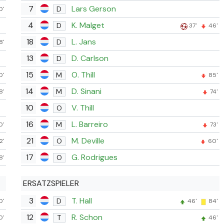
7
Lars Gerson
D
0'
4
K. Malget
D
37'
46'
18
L. Jans
D
8'
13
D. Carlson
D
15
O. Thill
M
0'
85'
14
D. Sinani
M
8'
74'
10
V. Thill
O
16
L. Barreiro
M
0'
73'
21
M. Deville
O
2'
60'
17
G. Rodrigues
O
8'
ERSATZSPIELER
3
T. Hall
D
0'
46'
84'
12
R. Schon
T
0'
46'