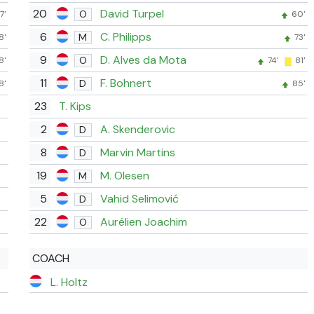
20
David Turpel
O
7'
60'
6
C. Philipps
M
8'
73'
9
D. Alves da Mota
O
8'
74'
81'
11
F. Bohnert
D
8'
85'
23
T. Kips
2
A. Skenderovic
D
8
Marvin Martins
D
19
M. Olesen
M
5
Vahid Selimović
D
22
Aurélien Joachim
O
COACH
L. Holtz