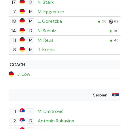
17
N. Stark
D
7
M. Eggestein
M
18
L. Goretzka
M
56'
69'
14
N. Schulz
D
90'
11
M. Reus
M
46'
8
T. Kroos
M
COACH
J. Löw
Serbien
1
M. Dmitrović
T
2
Antonio Rukavina
D