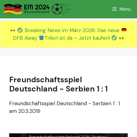
Zum
Menü
Inhalt
springen
++
Breaking News im März 2026: Das neue
DFB Away
Trikot ist da – Jetzt kaufen!
++
Freundschaftsspiel
Deutschland - Serbien 1 : 1
Freundschaftsspiel Deutschland - Serbien 1 : 1
am 20.3.2019
Freundschaftsspiele National 2019
Spieltag 1
|