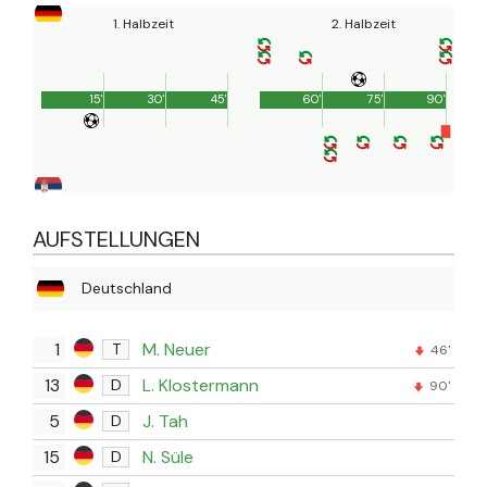
1. Halbzeit
2. Halbzeit
15'
30'
45'
60'
75'
90'
AUFSTELLUNGEN
Deutschland
1
M. Neuer
T
46'
13
L. Klostermann
D
90'
5
J. Tah
D
15
N. Süle
D