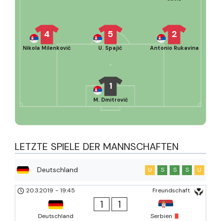
4
5
2
Nikola Milenković
U. Spajić
Antonio Rukavina
1
M. Dmitrović
LETZTE SPIELE DER MANNSCHAFTEN
Deutschland
U
S
S
S
U
20.3.2019
-
19:45
Freundschaft
1
1
Deutschland
Serbien