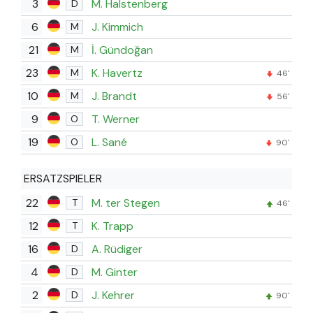
3
M. Halstenberg
D
6
J. Kimmich
M
21
İ. Gündoğan
M
23
K. Havertz
M
46'
10
J. Brandt
M
56'
9
T. Werner
O
19
L. Sané
O
90'
ERSATZSPIELER
22
M. ter Stegen
T
46'
12
K. Trapp
T
16
A. Rüdiger
D
4
M. Ginter
D
2
J. Kehrer
D
90'