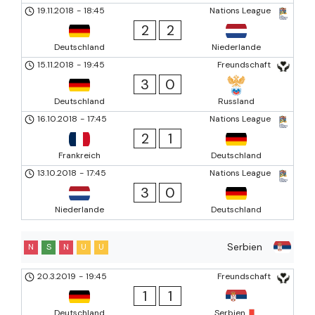
19.11.2018
-
18:45
Nations League
2
2
Deutschland
Niederlande
15.11.2018
-
19:45
Freundschaft
3
0
Deutschland
Russland
16.10.2018
-
17:45
Nations League
2
1
Frankreich
Deutschland
13.10.2018
-
17:45
Nations League
3
0
Niederlande
Deutschland
Serbien
N
S
N
U
U
20.3.2019
-
19:45
Freundschaft
1
1
Deutschland
Serbien