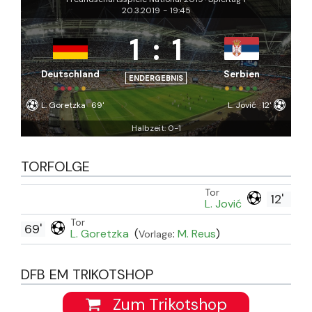
20.3.2019
-
19:45
1
:
1
Deutschland
Serbien
ENDERGEBNIS
L. Goretzka
69'
L. Jović
12'
Halbzeit: 0-1
TORFOLGE
Tor
12'
L. Jović
Tor
69'
L. Goretzka
(
:
M. Reus
)
Vorlage
DFB EM TRIKOTSHOP
Zum Trikotshop