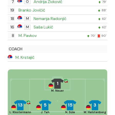
7
Andrija Živković
O
79'
19
Branko Jovičić
88'
18
Nemanja Radonjić
M
62'
16
Saša Lukić
M
62'
8
M. Pavkov
70'
90'
COACH
M. Krstajić
1
M. Neuer
13
5
15
3
L. Klostermann
J. Tah
N. Süle
M. Halstenberg