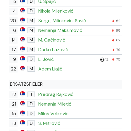
5
U. Spajić
D
4
Nikola Milenković
D
20
Sergej Milinković-Savić
M
62'
6
Nemanja Maksimović
M
88'
14
M. Gaćinović
M
62'
17
Darko Lazović
M
79'
9
L. Jović
O
12'
70'
22
Adem Ljajić
M
ERSATZSPIELER
12
Predrag Rajković
T
21
Nemanja Miletić
D
15
Miloš Veljković
D
13
S. Mitrović
D