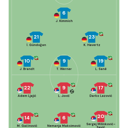
6
J. Kimmich
21
23
İ. Gündoğan
K. Havertz
10
9
19
J. Brandt
T. Werner
L. Sané
22
9
17
Adem Ljajić
L. Jović
Darko Lazović
20
14
6
Sergej Milinković-
M. Gaćinović
Nemanja Maksimović
Savić