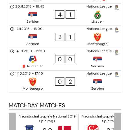
20.11.2018
-
18:45
Nations League
4
1
Serbien
Litauen
17.11.2018
-
13:00
Nations League
2
1
Serbien
Montenegro
14.10.2018
-
12:00
Nations League
0
0
Rumänien
Serbien
11.10.2018
-
17:45
Nations League
0
2
Montenegro
Serbien
MATCHDAY MATCHES
nal 2019
Freundschaftsspiele National 2019
Freundschaftsspiele National
Spieltag 1
Spieltag 1