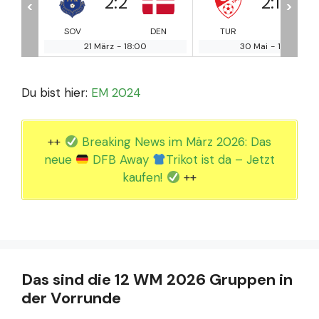
2
:
1
2
:
0
<
>
DEN
TUR
GRE
TUR
UZ
30 Mai
-
18:00
2 Juni
-
18:00
Du bist hier:
EM 2024
++
Breaking News im März 2026: Das
neue
DFB Away
Trikot ist da – Jetzt
kaufen!
++
Das sind die 12 WM 2026 Gruppen in
der Vorrunde