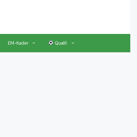
EM-Kader
Qualif.
EM 2024 Gruppenauslosung
EM 2024 Kalender, Termine
EM 2024 Anstoßzeiten & Uhrzeiten
EM 2024 Tickets Preise & Eintrittskarten