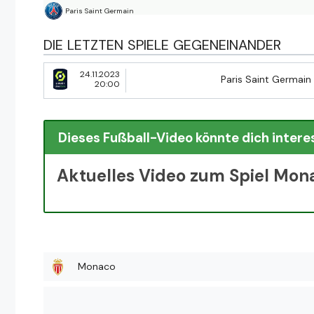
Paris Saint Germain
DIE LETZTEN SPIELE GEGENEINANDER
24.11.2023
Paris Saint Germain
20:00
Dieses Fußball-Video könnte dich intere
Aktuelles Video zum Spiel Mona
Monaco