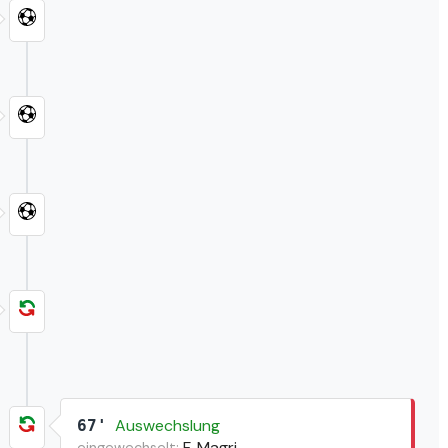
Auswechslung
67'
F. Magri
eingewechselt: