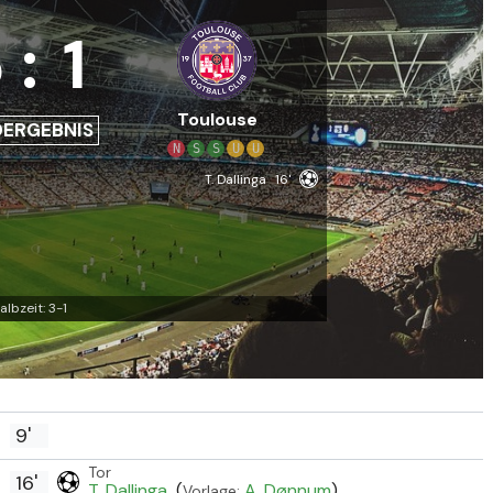
5
:
1
Toulouse
DERGEBNIS
N
S
S
U
U
T. Dallinga
16'
albzeit: 3-1
9'
Tor
16'
T. Dallinga
(
A. Dønnum
)
Vorlage: