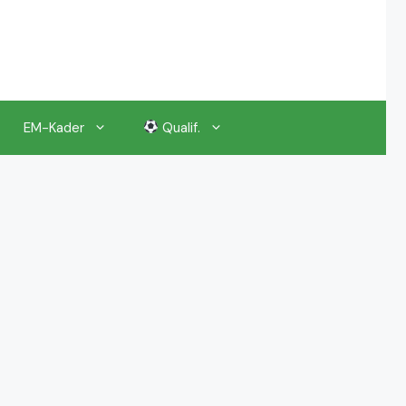
EM-Kader
Qualif.
EM 2024 Gruppenauslosung
EM 2024 Kalender, Termine
EM 2024 Anstoßzeiten & Uhrzeiten
EM 2024 Tickets Preise & Eintrittskarten