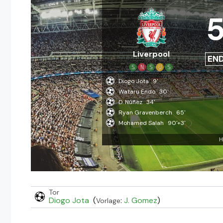
Liverpool
EN
S
N
S
U
S
Diogo Jota
9'
Wataru Endo
30'
D. Núñez
34'
Ryan Gravenberch
65'
Mohamed Salah
90'+3'
H
Tor
Diogo Jota
(
:
J. Gomez
)
Vorlage