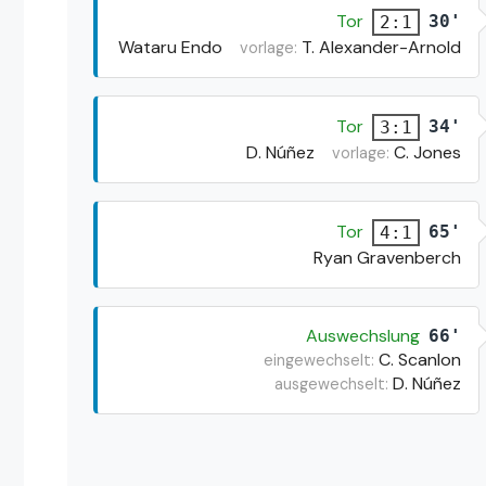
Tor
30'
2:1
Wataru Endo
T. Alexander-Arnold
vorlage:
Tor
34'
3:1
D. Núñez
C. Jones
vorlage:
Tor
65'
4:1
Ryan Gravenberch
Auswechslung
66'
C. Scanlon
eingewechselt:
D. Núñez
ausgewechselt: