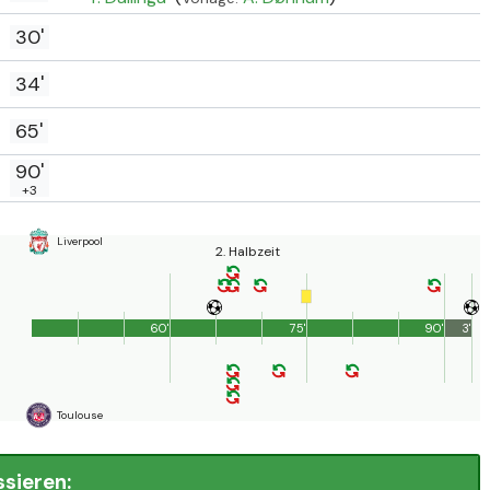
30'
34'
65'
90'
+3
Liverpool
2. Halbzeit
60'
75'
90'
3'
Toulouse
ssieren: