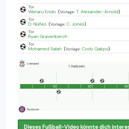
Tor
Wataru Endo
(
:
T. Alexander-Arnold
)
Vorlage
Tor
D. Núñez
(
:
C. Jones
)
Vorlage
Tor
Ryan Gravenberch
Tor
Mohamed Salah
(
:
Cody Gakpo
)
Vorlage
Liverpool
1. Halbzeit
15'
30'
45'
Toulouse
Dieses Fußball-Video könnte dich intere