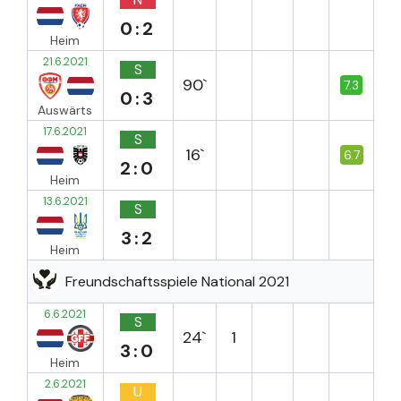
0:2
Heim
21.6.2021
S
90`
7.3
0:3
Auswärts
17.6.2021
S
16`
6.7
2:0
Heim
13.6.2021
S
3:2
Heim
Freundschaftsspiele National 2021
6.6.2021
S
24`
1
3:0
Heim
2.6.2021
U