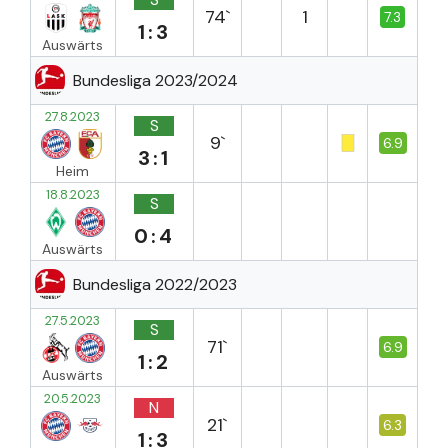
74`
1
7.3
1:3
Auswärts
Bundesliga 2023/2024
27.8.2023
S
9`
6.9
3:1
Heim
18.8.2023
S
0:4
Auswärts
Bundesliga 2022/2023
27.5.2023
S
71`
6.9
1:2
Auswärts
20.5.2023
N
21`
6.3
1:3