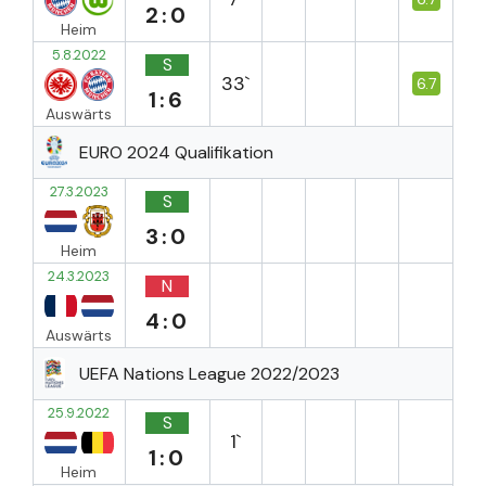
2:0
Heim
5.8.2022
S
33`
6.7
1:6
Auswärts
EURO 2024 Qualifikation
27.3.2023
S
3:0
Heim
24.3.2023
N
4:0
Auswärts
UEFA Nations League 2022/2023
25.9.2022
S
1`
1:0
Heim