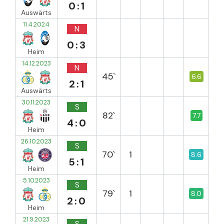
0:1
Auswärts
11.4.2024
N
0:3
Heim
14.12.2023
N
45`
6.6
2:1
Auswärts
30.11.2023
S
82`
7.7
4:0
Heim
26.10.2023
S
70`
1
8.6
5:1
Heim
5.10.2023
S
79`
1
8.0
2:0
Heim
21.9.2023
S