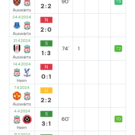
90`
7.9
2:2
Auswärts
24.4.2024
N
2:0
Auswärts
21.4.2024
S
74`
1
7.2
1:3
Auswärts
14.4.2024
N
0:1
Heim
7.4.2024
U
2:2
Auswärts
4.4.2024
S
60`
7.0
3:1
Heim
31.3.2024