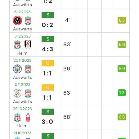
1:2
Auswärts
6.12.2023
S
4`
6.3
0:2
Auswärts
3.12.2023
S
83`
6.6
4:3
Heim
25.11.2023
U
36`
6.9
1:1
Auswärts
5.11.2023
U
83`
7.3
1:1
Auswärts
29.10.2023
S
58`
6.6
3:0
Heim
21.10.2023
S