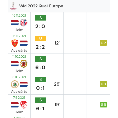
WM 2022 Quali Europa
16.11.2021
S
2:0
Heim
13.11.2021
U
12`
6.2
2:2
Auswärts
11.10.2021
S
6:0
Heim
8.10.2021
S
28`
6.3
0:1
Auswärts
7.9.2021
S
19`
6.9
6:1
Heim