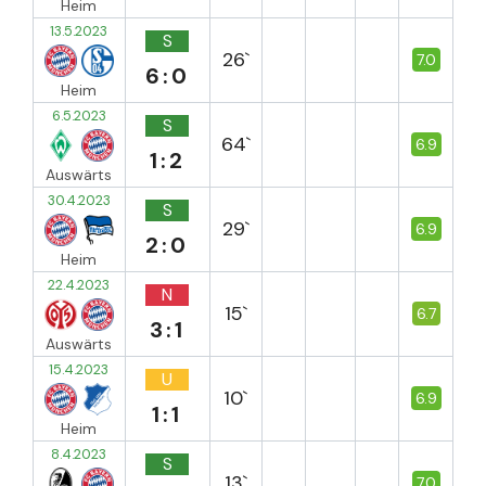
Heim
13.5.2023
S
26`
7.0
6:0
Heim
6.5.2023
S
64`
6.9
1:2
Auswärts
30.4.2023
S
29`
6.9
2:0
Heim
22.4.2023
N
15`
6.7
3:1
Auswärts
15.4.2023
U
10`
6.9
1:1
Heim
8.4.2023
S
13`
7.0