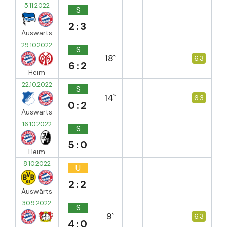
5.11.2022
S
2:3
Auswärts
29.10.2022
S
18`
6.3
6:2
Heim
22.10.2022
S
14`
6.3
0:2
Auswärts
16.10.2022
S
5:0
Heim
8.10.2022
U
2:2
Auswärts
30.9.2022
S
9`
6.3
4:0