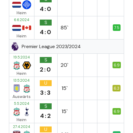
4:0
Heim
6.6.2024
S
85`
7.5
4:0
Heim
Premier League 2023/2024
19.5.2024
S
20`
6.9
2:0
Heim
13.5.2024
U
15`
6.3
3:3
Auswärts
5.5.2024
S
15`
6.9
4:2
Heim
27.4.2024
U