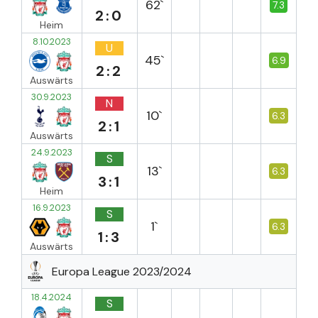
62`
7.3
2:0
Heim
8.10.2023
U
45`
6.9
2:2
Auswärts
30.9.2023
N
10`
6.3
2:1
Auswärts
24.9.2023
S
13`
6.3
3:1
Heim
16.9.2023
S
1`
6.3
1:3
Auswärts
Europa League 2023/2024
18.4.2024
S