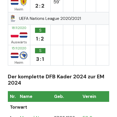
59`
2:2
Heim
UEFA Nations League 2020/2021
18.11.2020
S
1:2
Auswärts
15.11.2020
S
3:1
Heim
Der komplette DFB Kader 2024 zur EM
2024
Nr.
Name
Geb.
Verein
Sp
Torwart