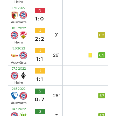
Heim
17.9.2022
N
1:0
Auswärts
10.9.2022
U
9`
6.2
2:2
Heim
3.9.2022
U
28`
6.9
1:1
Auswärts
27.8.2022
U
1:1
Heim
21.8.2022
S
28`
6.7
0:7
Auswärts
14.8.2022
S
7`
6.7