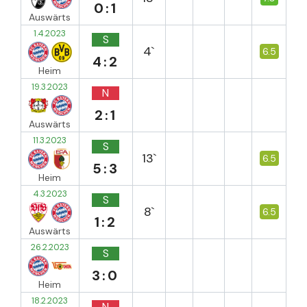
0:1
Auswärts
1.4.2023
S
4`
6.5
4:2
Heim
19.3.2023
N
2:1
Auswärts
11.3.2023
S
13`
6.5
5:3
Heim
4.3.2023
S
8`
6.5
1:2
Auswärts
26.2.2023
S
3:0
Heim
18.2.2023
N