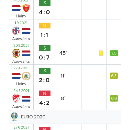
4.9.2021
S
4:0
Heim
1.9.2021
U
1:1
Auswärts
30.3.2021
S
45`
7.0
0:7
Auswärts
27.3.2021
S
11`
6.3
2:0
Heim
24.3.2021
N
8`
6.6
4:2
Auswärts
EURO 2020
27.6.2021
N