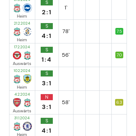
S
1`
2:1
Heim
21.2.2024
S
78`
7.5
4:1
Heim
17.2.2024
S
56`
7.0
1:4
Auswärts
10.2.2024
S
3:1
Heim
4.2.2024
N
58`
6.3
3:1
Auswärts
31.1.2024
S
4:1
Heim