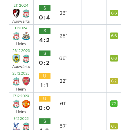
21.1.2024
S
26`
6.6
0:4
Auswärts
1.1.2024
S
26`
6.6
4:2
Heim
26.12.2023
S
66`
6.6
0:2
Auswärts
23.12.2023
U
22`
6.2
1:1
Heim
17.12.2023
U
61`
7.2
0:0
Heim
9.12.2023
S
57`
6.3