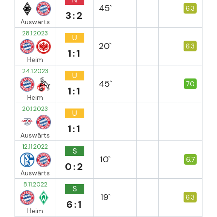
45`
6.3
3:2
Auswärts
28.1.2023
U
20`
6.3
1:1
Heim
24.1.2023
U
45`
7.0
1:1
Heim
20.1.2023
U
1:1
Auswärts
12.11.2022
S
10`
6.7
0:2
Auswärts
8.11.2022
S
19`
6.3
6:1
Heim