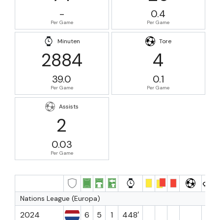
-
0.4
Per Game
Per Game
Minuten
Tore
2884
4
39.0
0.1
Per Game
Per Game
Assists
2
0.03
Per Game
Nations League (Europa)
2024
6
5
1
448′
1