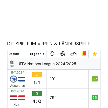
DIE SPIELE IM VEREIN & LÄNDERSPIELE
Datum
Ergebnis
UEFA Nations League 2024/2025
19.11.2024
U
19`
6.7
1:1
Auswärts
16.11.2024
S
79`
7.5
4:0
Heim