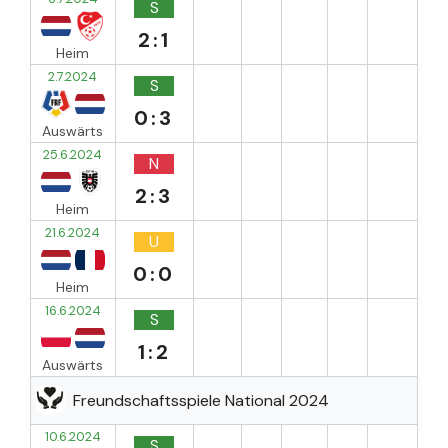
S
2:1
Heim
2.7.2024
S
0:3
Auswärts
25.6.2024
N
2:3
Heim
21.6.2024
U
0:0
Heim
16.6.2024
S
1:2
Auswärts
Freundschaftsspiele National 2024
10.6.2024
S